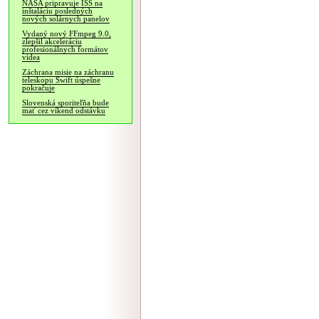
NASA pripravuje ISS na
inštaláciu posledných
nových solárnych panelov
Vydaný nový FFmpeg 9.0,
zlepšil akceleráciu
profesionálnych formátov
videa
Záchrana misie na záchranu
teleskopu Swift úspešne
pokračuje
Slovenská sporiteľňa bude
mať cez víkend odstávku