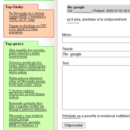
Top články
Re: google
Od: __________ | Pridané: 2026-07-02 18:2
Na Slovensku sa v tichosti
vypína ADSL v lokalitách s
sa ti pise, predstav si tu zodpovednost
VDSL, už 31. mája
Odpovedať
Orange sa doťahuje na UPC
a O2, spustí 2.5 Gbps
pripojenie
Meno:
Top správy
Titulok:
Alza nasadila dve novinky,
jednu užitočnú a jednu
kontroverznú
Železnice predávajú dve
Text:
tretiny lístkov elektronicky,
po donútení cestujúcich na
takýto nákup
Ďalšia jadrová elektráreň
južne od Slovenska musela
kvôli teplu znížiť výkon
V štvrtom reaktore
Mochoviec už beží štiepna
reakcia
Rumunsko potopilo štyri
člny a úspešne zvýšilo tok
Dunaja k jadrovej elektrárni
Microsoft v čase drahých
Prihláste sa
a povoľte si emailové notifiká
pamätí sľubuje
optimalizovať spotrebu
RAM vo Windows 11