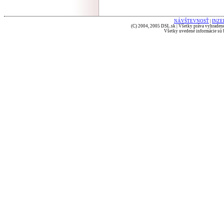
NÁVŠTEVNOSŤ
|
INZE
(C) 2004, 2005 DSL.sk | Všetky práva vyhradené
Všetky uvedené informácie sú b