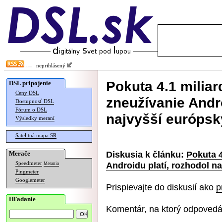
neprihlásený
Pokuta 4.1 miliar
DSL pripojenie
Ceny DSL
zneužívanie Andro
Dostupnosť DSL
Fórum o DSL
najvyšší európsk
Výsledky meraní
Satelitná mapa SR
Diskusia k článku:
Pokuta 4
Merače
Androidu platí, rozhodol n
Speedmeter
Merania
Pingmeter
Googlemeter
Prispievajte do diskusií ako
p
Hľadanie
Komentár, na ktorý odpovedá