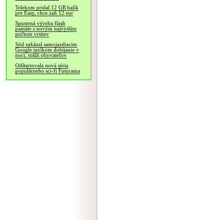
Telekom pridal 12 GB balík
pre Easy, chce zaň 12 eur
Spustená výroba flash
pamäte s novým najvyšším
počtom vrstiev
Súd zakázal samojazdiacim
Google taxíkom dobíjanie v
noci, rušili obyvateľov
Odštartovala nová séria
populárneho sci-fi Futurama