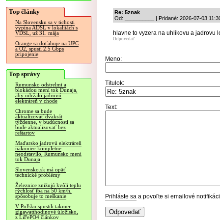
Top články
Re: 5znak
Od: __________ | Pridané: 2026-07-03 11:3
Na Slovensku sa v tichosti
vypína ADSL v lokalitách s
hlavne to vyzera na uhlikovu a jadrovu lo
VDSL, už 31. mája
Odpovedať
Orange sa doťahuje na UPC
a O2, spustí 2.5 Gbps
pripojenie
Meno:
Top správy
Titulok:
Rumunsko odstrelmi a
blokádou mení tok Dunaja,
aby udržalo jadrovú
elektráreň v chode
Text:
Chrome sa bude
aktualizovať dvakrát
týždenne, v budúcnosti sa
bude aktualizovať bez
reštartov
Maďarsko jadrovú elektráreň
nakoniec kompletne
neodstavilo, Rumunsko mení
tok Dunaja
Slovensko.sk má opäť
technické problémy
Železnice znižujú kvôli teplu
rýchlosť iba na 50 km/h,
Prihláste sa
a povoľte si emailové notifiká
spôsobuje to meškanie
V Poľsku spustili takmer
gigawatthodinové úložisko,
z LiFePO4 článkov