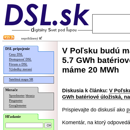
neprihlásený
V Poľsku budú m
DSL pripojenie
Ceny DSL
5.7 GWh batériov
Dostupnosť DSL
Fórum o DSL
máme 20 MWh
Výsledky meraní
Satelitná mapa SR
Diskusia k článku:
V Poľsk
Merače
GWh batériové úložiská, 
Speedmeter
Merania
Pingmeter
Googlemeter
Prispievajte do diskusií ako
p
Hľadanie
Komentár, na ktorý odpovedá