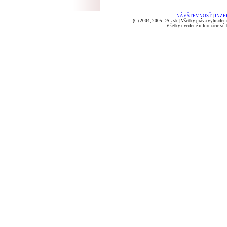
NÁVŠTEVNOSŤ
|
INZE
(C) 2004, 2005 DSL.sk | Všetky práva vyhradené
Všetky uvedené informácie sú b