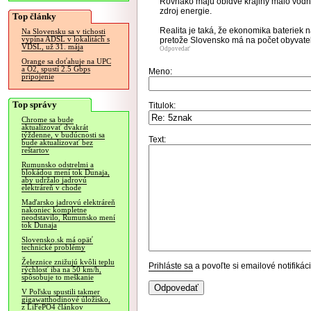
Rovnako majú obidve krajiny málo vodnýc
zdroj energie.
Top články
Realita je taká, že ekonomika bateriek 
Na Slovensku sa v tichosti
vypína ADSL v lokalitách s
pretože Slovensko má na počet obyvatel
VDSL, už 31. mája
Odpovedať
Orange sa doťahuje na UPC
a O2, spustí 2.5 Gbps
Meno:
pripojenie
Top správy
Titulok:
Chrome sa bude
aktualizovať dvakrát
týždenne, v budúcnosti sa
Text:
bude aktualizovať bez
reštartov
Rumunsko odstrelmi a
blokádou mení tok Dunaja,
aby udržalo jadrovú
elektráreň v chode
Maďarsko jadrovú elektráreň
nakoniec kompletne
neodstavilo, Rumunsko mení
tok Dunaja
Slovensko.sk má opäť
technické problémy
Železnice znižujú kvôli teplu
Prihláste sa
a povoľte si emailové notifiká
rýchlosť iba na 50 km/h,
spôsobuje to meškanie
V Poľsku spustili takmer
gigawatthodinové úložisko,
z LiFePO4 článkov