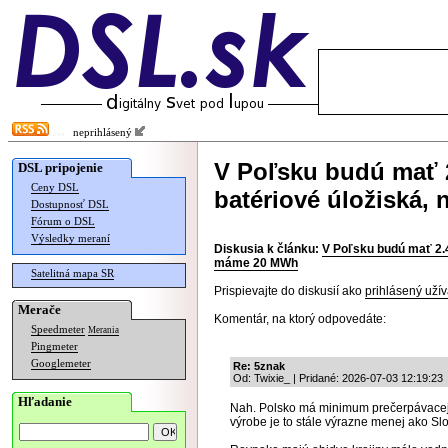
neprihlásený
V Poľsku budú mať 
DSL pripojenie
Ceny DSL
batériové úložiská
Dostupnosť DSL
Fórum o DSL
Výsledky meraní
Diskusia k článku:
V Poľsku budú mať 2.
máme 20 MWh
Satelitná mapa SR
Prispievajte do diskusií ako
prihlásený užív
Merače
Komentár, na ktorý odpovedáte:
Speedmeter
Merania
Pingmeter
Googlemeter
Re: 5znak
Od: Twixie_ | Pridané: 2026-07-03 12:19:23
Hľadanie
Nah. Polsko má minimum prečerpávacej
výrobe je to stále výrazne menej ako Sl