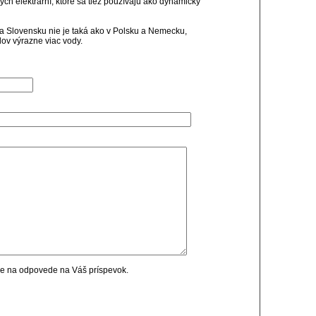
h elektrární, ktoré sa tiež používajú ako dynamický
na Slovensku nie je taká ako v Polsku a Nemecku,
ov výrazne viac vody.
cie na odpovede na Váš príspevok.