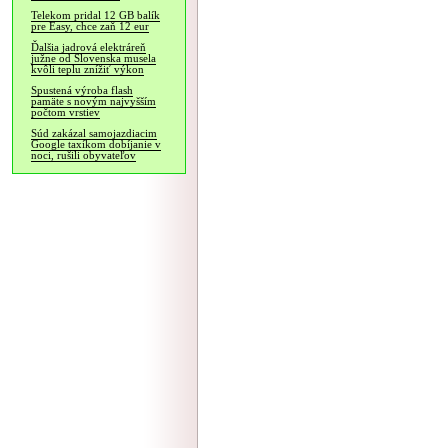
Telekom pridal 12 GB balík
pre Easy, chce zaň 12 eur
Ďalšia jadrová elektráreň
južne od Slovenska musela
kvôli teplu znížiť výkon
Spustená výroba flash
pamäte s novým najvyšším
počtom vrstiev
Súd zakázal samojazdiacim
Google taxíkom dobíjanie v
noci, rušili obyvateľov