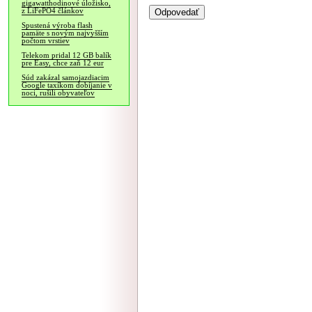
gigawatthodinové úložisko,
z LiFePO4 článkov
Spustená výroba flash
pamäte s novým najvyšším
počtom vrstiev
Telekom pridal 12 GB balík
pre Easy, chce zaň 12 eur
Súd zakázal samojazdiacim
Google taxíkom dobíjanie v
noci, rušili obyvateľov