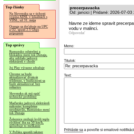
Top články
precerpavacka
Od: jancici | Pridané: 2026-07-03
Na Slovensku sa v tichosti
vypína ADSL v lokalitách s
VDSL, už 31. mája
hlavne ze ideme spravit precerpa
Orange sa doťahuje na UPC
vodu v malinci.
a O2, spustí 2.5 Gbps
Odpovedať
pripojenie
Top správy
Meno:
Rumunsko odstrelmi a
blokádou mení tok Dunaja,
aby udržalo jadrovú
Titulok:
elektráreň v chode
Joj Play výrazne zdražuje
Chrome sa bude
Text:
aktualizovať dvakrát
týždenne, v budúcnosti sa
bude aktualizovať bez
reštartov
Slovensko.sk má opäť
technické problémy
Maďarsko jadrovú elektráreň
nakoniec kompletne
neodstavilo, Rumunsko mení
tok Dunaja
Železnice znižujú kvôli teplu
rýchlosť iba na 50 km/h,
spôsobuje to meškanie
Prihláste sa
a povoľte si emailové notifiká
V Poľsku spustili takmer