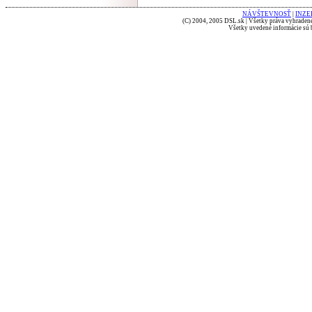
NÁVŠTEVNOSŤ
|
INZE
(C) 2004, 2005 DSL.sk | Všetky práva vyhradené
Všetky uvedené informácie sú b