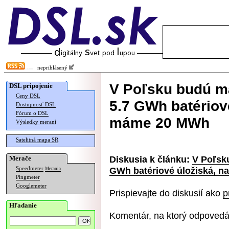
neprihlásený
V Poľsku budú m
DSL pripojenie
Ceny DSL
5.7 GWh batériov
Dostupnosť DSL
Fórum o DSL
máme 20 MWh
Výsledky meraní
Satelitná mapa SR
Diskusia k článku:
V Poľsk
Merače
GWh batériové úložiská, 
Speedmeter
Merania
Pingmeter
Googlemeter
Prispievajte do diskusií ako
p
Hľadanie
Komentár, na ktorý odpovedá