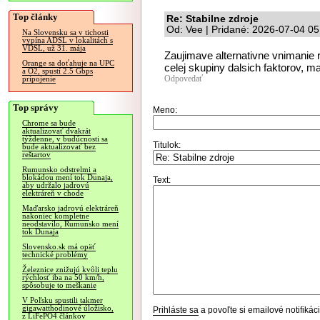
Top články
Re: Stabilne zdroje
Od: Vee | Pridané: 2026-07-04 05
Na Slovensku sa v tichosti
vypína ADSL v lokalitách s
VDSL, už 31. mája
Zaujimave alternativne vnimanie r
Orange sa doťahuje na UPC
celej skupiny dalsich faktorov, m
a O2, spustí 2.5 Gbps
Odpovedať
pripojenie
Top správy
Meno:
Chrome sa bude
aktualizovať dvakrát
týždenne, v budúcnosti sa
Titulok:
bude aktualizovať bez
reštartov
Rumunsko odstrelmi a
blokádou mení tok Dunaja,
Text:
aby udržalo jadrovú
elektráreň v chode
Maďarsko jadrovú elektráreň
nakoniec kompletne
neodstavilo, Rumunsko mení
tok Dunaja
Slovensko.sk má opäť
technické problémy
Železnice znižujú kvôli teplu
rýchlosť iba na 50 km/h,
spôsobuje to meškanie
V Poľsku spustili takmer
gigawatthodinové úložisko,
Prihláste sa
a povoľte si emailové notifiká
z LiFePO4 článkov