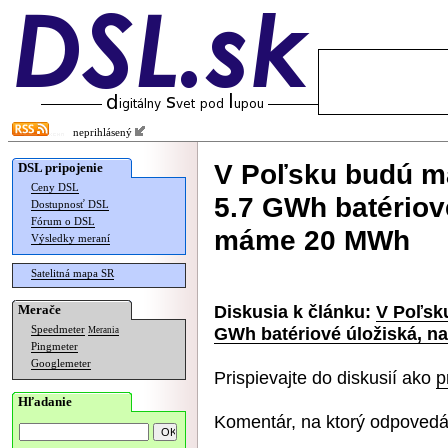
neprihlásený
V Poľsku budú m
DSL pripojenie
Ceny DSL
5.7 GWh batériov
Dostupnosť DSL
Fórum o DSL
máme 20 MWh
Výsledky meraní
Satelitná mapa SR
Diskusia k článku:
V Poľsk
Merače
GWh batériové úložiská, 
Speedmeter
Merania
Pingmeter
Googlemeter
Prispievajte do diskusií ako
p
Hľadanie
Komentár, na ktorý odpovedá