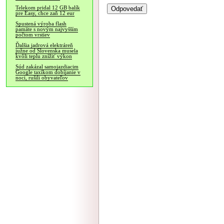
Telekom pridal 12 GB balík
pre Easy, chce zaň 12 eur
Spustená výroba flash
pamäte s novým najvyšším
počtom vrstiev
Ďalšia jadrová elektráreň
južne od Slovenska musela
kvôli teplu znížiť výkon
Súd zakázal samojazdiacim
Google taxíkom dobíjanie v
noci, rušili obyvateľov