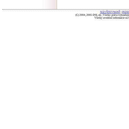
NÁVŠTEVNOSŤ
|
INZE
(C) 2004, 2005 DSL.sk | Všetky práva vyhradené
Všetky uvedené informácie sú b