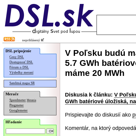
neprihlásený
V Poľsku budú m
DSL pripojenie
Ceny DSL
5.7 GWh batériov
Dostupnosť DSL
Fórum o DSL
máme 20 MWh
Výsledky meraní
Satelitná mapa SR
Diskusia k článku:
V Poľsk
Merače
GWh batériové úložiská, 
Speedmeter
Merania
Pingmeter
Googlemeter
Prispievajte do diskusií ako
p
Hľadanie
Komentár, na ktorý odpovedá