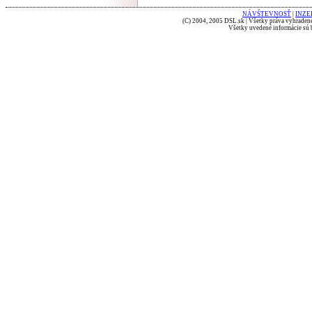
NÁVŠTEVNOSŤ
|
INZE
(C) 2004, 2005 DSL.sk | Všetky práva vyhradené
Všetky uvedené informácie sú b