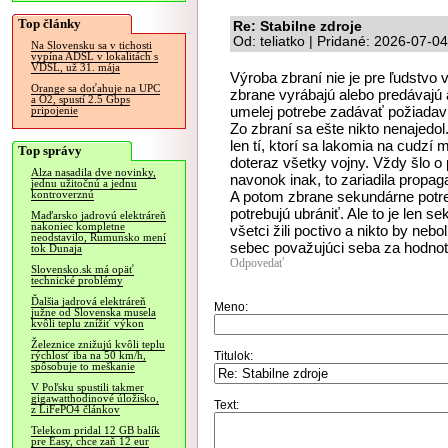
Top články
Re: Stabilne zdroje
Od: teliatko | Pridané: 2026-07-0
Na Slovensku sa v tichosti
vypína ADSL v lokalitách s
VDSL, už 31. mája
Výroba zbraní nie je pre ľudstvo v
Orange sa doťahuje na UPC
zbrane vyrábajú alebo predávajú a
a O2, spustí 2.5 Gbps
umelej potrebe zadávať požiadav
pripojenie
Zo zbraní sa ešte nikto nenajedol
len tí, ktorí sa lakomia na cudzí 
Top správy
doteraz všetky vojny. Vždy šlo o 
Alza nasadila dve novinky,
navonok inak, to zariadila propag
jednu užitočnú a jednu
A potom zbrane sekundárne potreb
kontroverznú
potrebujú ubrániť. Ale to je len s
Maďarsko jadrovú elektráreň
nakoniec kompletne
všetci žili poctivo a nikto by ne
neodstavilo, Rumunsko mení
sebec považujúci seba za hodnotn
tok Dunaja
Odpovedať
Slovensko.sk má opäť
technické problémy
Ďalšia jadrová elektráreň
Meno:
južne od Slovenska musela
kvôli teplu znížiť výkon
Železnice znižujú kvôli teplu
Titulok:
rýchlosť iba na 50 km/h,
spôsobuje to meškanie
V Poľsku spustili takmer
gigawatthodinové úložisko,
Text:
z LiFePO4 článkov
Telekom pridal 12 GB balík
pre Easy, chce zaň 12 eur