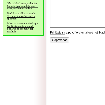
Súd zakázal samojazdiacim
Google taxíkom dobíjanie v
noci, rušili obyvateľov
NASA na diaľku na sonde
Voyager 2 úspešne znížila
spotrebu
Misia na záchranu teleskopu
Swift ešte nie je stratená,
podarilo sa spomaliť jej
otáčanie
Prihláste sa
a povoľte si emailové notifiká