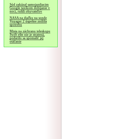
Súd zakázal samojazdiacim
Google taxíkom dobíjanie v
noci, rušili obyvateľov
NASA na diaľku na sonde
Voyager 2 úspešne znížila
spotrebu
Misia na záchranu teleskopu
Swift ešte nie je stratená,
podarilo sa spomaliť jej
otáčanie