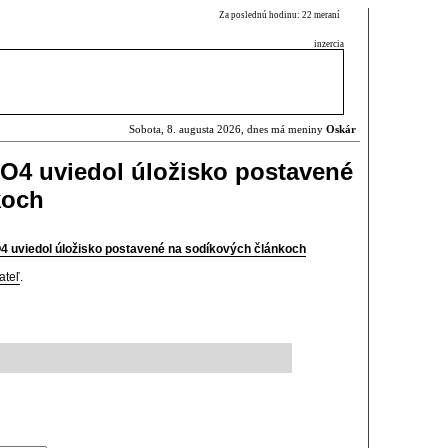
Za poslednú hodinu: 22 meraní
inzercia
Sobota, 8. augusta 2026, dnes má meniny
Oskár
O4 uviedol úložisko postavené
koch
4 uviedol úložisko postavené na sodíkových článkoch
ateľ
.