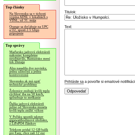
Top články
Titulok:
Na Slovensku sa v tichosti
vypína ADSL v lokalitách s
VDSL, už 31. mája
Text:
Orange sa doťahuje na UPC
a O2, spustí 2.5 Gbps
pripojenie
Top správy
Maďarsko jadrovú elektráreň
nakoniec kompletne
neodstavilo, Rumunsko mení
tok Dunaja
Alza nasadila dve novinky,
jednu užitočnú a jednu
kontroverznú
Slovensko.sk má opäť
Prihláste sa
a povoľte si emailové notifiká
technické problémy
Železnice znižujú kvôli teplu
rýchlosť iba na 50 km/h,
spôsobuje to meškanie
Ďalšia jadrová elektráreň
južne od Slovenska musela
kvôli teplu znížiť výkon
V Poľsku spustili takmer
gigawatthodinové úložisko,
z LiFePO4 článkov
Telekom pridal 12 GB balík
pre Easy, chce zaň 12 eur