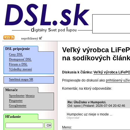
neprihlásený
Veľký výrobca LiFeP
DSL pripojenie
Ceny DSL
na sodíkových člán
Dostupnosť DSL
Fórum o DSL
Výsledky meraní
Diskusia k článku:
Veľký výrobca LiFePO
Satelitná mapa SR
Prispievajte do diskusií ako
prihlásený užív
Komentár, na ktorý odpovedáte:
Merače
Speedmeter
Merania
Pingmeter
Re: Úložisko v Humpolci.
Googlemeter
Od: spoo | Pridané: 2026-07-04 20:42:46
Humpolec uz nieje v mode ...
Hľadanie
Odpovedať
Meno: