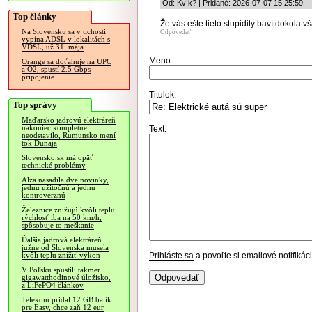
Od: Kvík? | Pridané: 2026-07-07 15:25:59
Top články
Že vás ešte tieto stupidity baví dokola v
Na Slovensku sa v tichosti
Odpovedať
vypína ADSL v lokalitách s
VDSL, už 31. mája
Meno:
Orange sa doťahuje na UPC
a O2, spustí 2.5 Gbps
pripojenie
Titulok:
Top správy
Maďarsko jadrovú elektráreň
nakoniec kompletne
Text:
neodstavilo, Rumunsko mení
tok Dunaja
Slovensko.sk má opäť
technické problémy
Alza nasadila dve novinky,
jednu užitočnú a jednu
kontroverznú
Železnice znižujú kvôli teplu
rýchlosť iba na 50 km/h,
spôsobuje to meškanie
Ďalšia jadrová elektráreň
južne od Slovenska musela
Prihláste sa
a povoľte si emailové notifiká
kvôli teplu znížiť výkon
V Poľsku spustili takmer
gigawatthodinové úložisko,
z LiFePO4 článkov
Telekom pridal 12 GB balík
pre Easy, chce zaň 12 eur