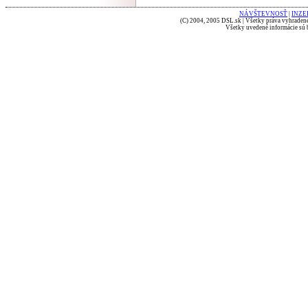
NÁVŠTEVNOSŤ
|
INZE
(C) 2004, 2005 DSL.sk | Všetky práva vyhradené
Všetky uvedené informácie sú b