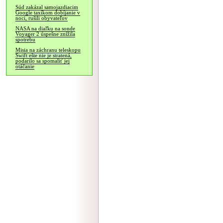
Súd zakázal samojazdiacim
Google taxíkom dobíjanie v
noci, rušili obyvateľov
NASA na diaľku na sonde
Voyager 2 úspešne znížila
spotrebu
Misia na záchranu teleskopu
Swift ešte nie je stratená,
podarilo sa spomaliť jej
otáčanie