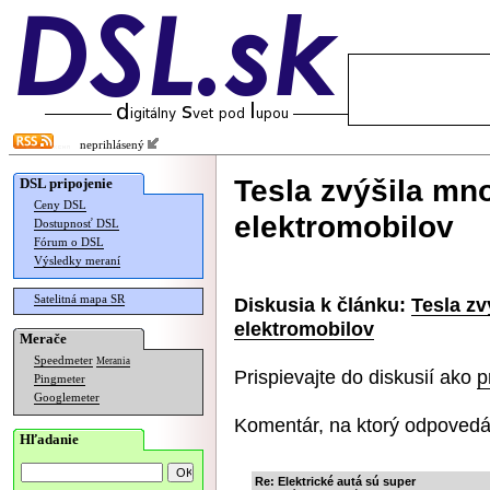
neprihlásený
Tesla zvýšila mn
DSL pripojenie
Ceny DSL
elektromobilov
Dostupnosť DSL
Fórum o DSL
Výsledky meraní
Satelitná mapa SR
Diskusia k článku:
Tesla z
elektromobilov
Merače
Speedmeter
Merania
Prispievajte do diskusií ako
p
Pingmeter
Googlemeter
Komentár, na ktorý odpovedá
Hľadanie
Re: Elektrické autá sú super