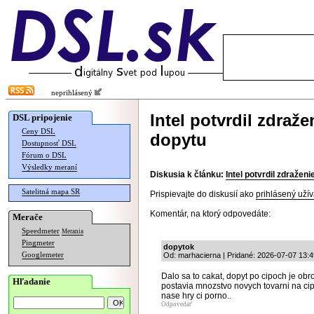
neprihlásený
Intel potvrdil zdraž
DSL pripojenie
Ceny DSL
dopytu
Dostupnosť DSL
Fórum o DSL
Výsledky meraní
Diskusia k článku:
Intel potvrdil zdražen
Satelitná mapa SR
Prispievajte do diskusií ako
prihlásený užív
Komentár, na ktorý odpovedáte:
Merače
Speedmeter
Merania
Pingmeter
dopytok
Googlemeter
Od: marhacierna | Pridané: 2026-07-07 13:4
Dalo sa to cakat, dopyt po cipoch je obr
Hľadanie
postavia mnozstvo novych tovarni na cipy
nase hry ci porno..
Odpovedať