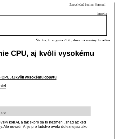
Za poslednú hodinu: 8 meraní
inzercia
Štvrtok, 6. augusta 2026, dnes má meniny
Jozefína
enie CPU, aj kvôli vysokému
ie CPU, aj kvôli vysokému dopytu
ateľ
.
9:38
ovsky koli AI, a tak skoro sa to nezmeni, snad az ked
. Ale nevadi, AI je pre ludstvo ovela dolezitejsia ako