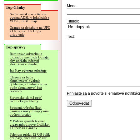
Meno:
Top články
Na Slovensku sa v tichosti
vypína ADSL v lokalitách s
Titulok:
VDSL, už 31. mája
Orange sa doťahuje na UPC
a O2, spustí 2.5 Gbps
pripojenie
Text:
Top správy
Rumunsko odstrelmi a
blokádou mení tok Dunaja,
aby udržalo jadrovú
elektráreň v chode
Joj Play výrazne zdražuje
Chrome sa bude
aktualizovať dvakrát
týždenne, v budúcnosti sa
bude aktualizovať bez
reštartov
Prihláste sa
a povoľte si emailové notifiká
Slovensko.sk má opäť
technické problémy
Spustená výroba flash
pamäte s novým najvyšším
počtom vrstiev
V Poľsku spustili takmer
gigawatthodinové úložisko,
z LiFePO4 článkov
Telekom pridal 12 GB balík
pre Easy, chce zaň 12 eur