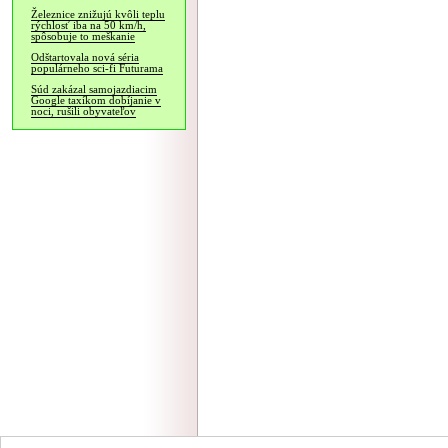
Železnice znižujú kvôli teplu
rýchlosť iba na 50 km/h,
spôsobuje to meškanie
Odštartovala nová séria
populárneho sci-fi Futurama
Súd zakázal samojazdiacim
Google taxíkom dobíjanie v
noci, rušili obyvateľov
NÁVŠTEVNOSŤ
|
INZE