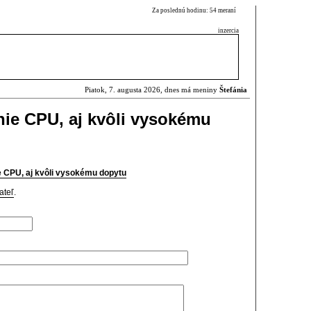
Za poslednú hodinu: 54 meraní
inzercia
Piatok, 7. augusta 2026, dnes má meniny
Štefánia
enie CPU, aj kvôli vysokému
ie CPU, aj kvôli vysokému dopytu
ateľ
.