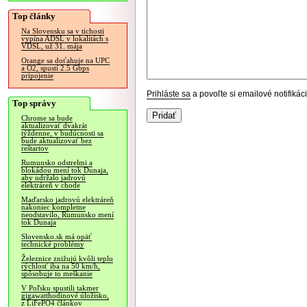
Top články
Na Slovensku sa v tichosti
vypína ADSL v lokalitách s
VDSL, už 31. mája
Orange sa doťahuje na UPC
a O2, spustí 2.5 Gbps
pripojenie
Prihláste sa
a povoľte si emailové notifiká
Top správy
Chrome sa bude
aktualizovať dvakrát
týždenne, v budúcnosti sa
bude aktualizovať bez
reštartov
Rumunsko odstrelmi a
blokádou mení tok Dunaja,
aby udržalo jadrovú
elektráreň v chode
Maďarsko jadrovú elektráreň
nakoniec kompletne
neodstavilo, Rumunsko mení
tok Dunaja
Slovensko.sk má opäť
technické problémy
Železnice znižujú kvôli teplu
rýchlosť iba na 50 km/h,
spôsobuje to meškanie
V Poľsku spustili takmer
gigawatthodinové úložisko,
z LiFePO4 článkov