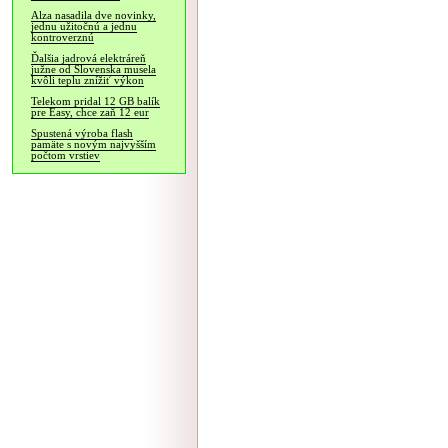
Alza nasadila dve novinky,
jednu užitočnú a jednu
kontroverznú
Ďalšia jadrová elektráreň
južne od Slovenska musela
kvôli teplu znížiť výkon
Telekom pridal 12 GB balík
pre Easy, chce zaň 12 eur
Spustená výroba flash
pamäte s novým najvyšším
počtom vrstiev