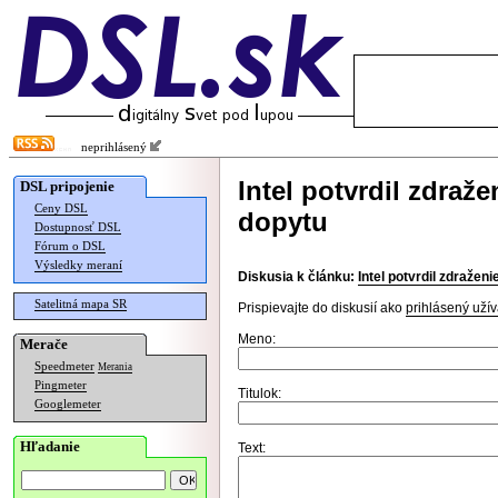
neprihlásený
Intel potvrdil zdraž
DSL pripojenie
Ceny DSL
dopytu
Dostupnosť DSL
Fórum o DSL
Výsledky meraní
Diskusia k článku:
Intel potvrdil zdražen
Satelitná mapa SR
Prispievajte do diskusií ako
prihlásený užív
Meno:
Merače
Speedmeter
Merania
Pingmeter
Titulok:
Googlemeter
Hľadanie
Text: