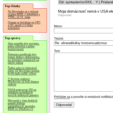
Od: syntaxterrorXXX, . Y | Pridan
Top články
Moja domácnosť nemá v USA elek
Na Slovensku sa v tichosti
vypína ADSL v lokalitách s
Odpovedať
VDSL, už 31. mája
Orange sa doťahuje na UPC
a O2, spustí 2.5 Gbps
Meno:
pripojenie
Top správy
Titulok:
Alza nasadila dve novinky,
jednu užitočnú a jednu
kontroverznú
Text:
Železnice predávajú dve
tretiny lístkov elektronicky,
po donútení cestujúcich na
takýto nákup
Ďalšia jadrová elektráreň
južne od Slovenska musela
kvôli teplu znížiť výkon
V štvrtom reaktore
Mochoviec už beží štiepna
reakcia
NASA pripravuje ISS na
inštaláciu posledných
nových solárnych panelov
Prihláste sa
a povoľte si emailové notifiká
Microsoft v čase drahých
pamätí sľubuje
optimalizovať spotrebu
RAM vo Windows 11