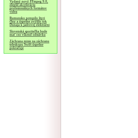
Vydaný nový FFmpeg 9.0,
zlepšil akceleráciu
profesionálnych formátov
videa
Rumunsko potopilo štyri
člny a úspešne zvýšilo tok
Dunaja k jadrovej elektrárni
Slovenská sporiteľňa bude
mať cez víkend odstávku
Záchrana misie na záchranu
teleskopu Swift úspešne
pokračuje