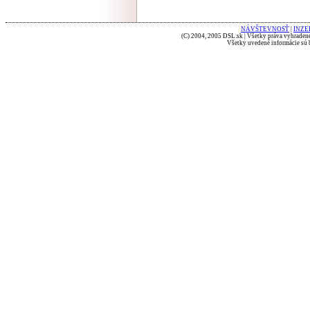
NÁVŠTEVNOSŤ
|
INZE
(C) 2004, 2005 DSL.sk | Všetky práva vyhradené
Všetky uvedené informácie sú b