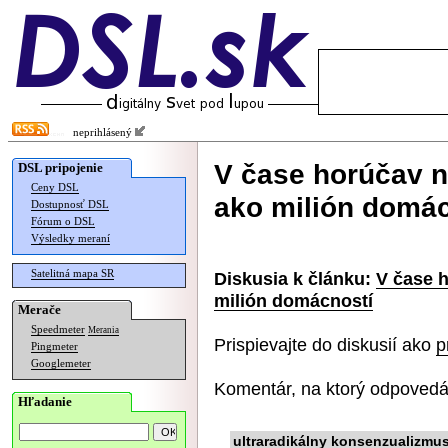
neprihlásený
V čase horúčav n
DSL pripojenie
Ceny DSL
ako milión domác
Dostupnosť DSL
Fórum o DSL
Výsledky meraní
Satelitná mapa SR
Diskusia k článku:
V čase 
milión domácností
Merače
Speedmeter
Merania
Prispievajte do diskusií ako
p
Pingmeter
Googlemeter
Komentár, na ktorý odpovedá
Hľadanie
ultraradikálny konsenzualizmu