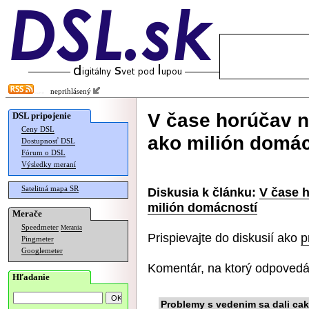
neprihlásený
V čase horúčav n
DSL pripojenie
Ceny DSL
ako milión domác
Dostupnosť DSL
Fórum o DSL
Výsledky meraní
Satelitná mapa SR
Diskusia k článku:
V čase 
milión domácností
Merače
Speedmeter
Merania
Prispievajte do diskusií ako
p
Pingmeter
Googlemeter
Komentár, na ktorý odpovedá
Hľadanie
Problemy s vedenim sa dali caka