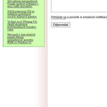
Súd zakázal samojazdiacim
Google taxíkom dobíjanie v
noci, rušili obyvateľov
NASA pripravuje ISS na
inštaláciu posledných
nových solárnych panelov
Prihláste sa
a povoľte si emailové notifiká
Vydaný nový FFmpeg 9.0,
zlepšil akceleráciu
profesionálnych formátov
videa
Microsoft v čase drahých
pamätí sľubuje
optimalizovať spotrebu
RAM vo Windows 11