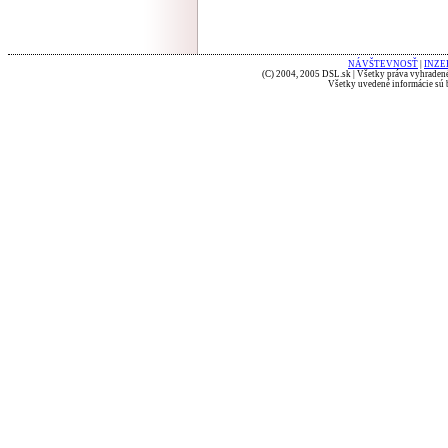
NÁVŠTEVNOSŤ
|
INZE
(C) 2004, 2005 DSL.sk | Všetky práva vyhradené
Všetky uvedené informácie sú b