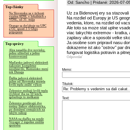
Od: Sancho | Pridané: 2026-07-0
Top články
Uz za Bidenovej ery sa stazovali 
Na Slovensku sa v tichosti
vypína ADSL v lokalitách s
Na rozdiel od Europy je US geogr
VDSL, už 31. mája
vedenia, ktore, na rozdiel od va
Orange sa doťahuje na UPC
Ale toto sa moze stat uplne vsad
a O2, spustí 2.5 Gbps
viac takychto extremov - kratka, 
pripojenie
zaplavy ulice a sposobi velke sk
Ja osobne som pripravil nasu do
Top správy
dokazeme ist ako "ostrov" par dn
Alza nasadila dve novinky,
fungovat logistika potravin a pitnej
jednu užitočnú a jednu
kontroverznú
Odpovedať
Maďarsko jadrovú elektráreň
nakoniec kompletne
neodstavilo, Rumunsko mení
Meno:
tok Dunaja
Ďalšia jadrová elektráreň
južne od Slovenska musela
Titulok:
kvôli teplu znížiť výkon
Železnice znižujú kvôli teplu
rýchlosť iba na 50 km/h,
spôsobuje to meškanie
Text:
Železnice predávajú dve
tretiny lístkov elektronicky,
po donútení cestujúcich na
takýto nákup
NASA na diaľku na sonde
Voyager 2 úspešne znížila
spotrebu