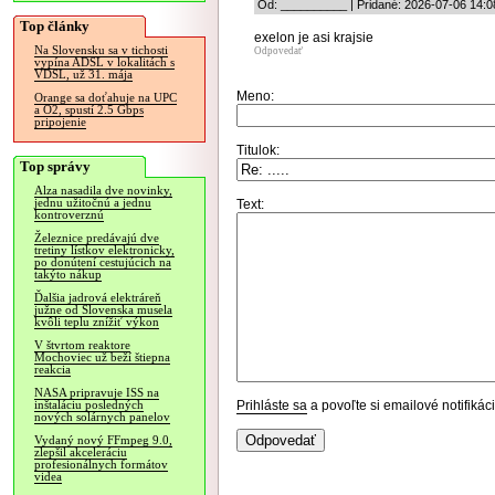
Od: __________ | Pridané: 2026-07-06 14:0
Top články
exelon je asi krajsie
Na Slovensku sa v tichosti
Odpovedať
vypína ADSL v lokalitách s
VDSL, už 31. mája
Meno:
Orange sa doťahuje na UPC
a O2, spustí 2.5 Gbps
pripojenie
Titulok:
Top správy
Alza nasadila dve novinky,
jednu užitočnú a jednu
Text:
kontroverznú
Železnice predávajú dve
tretiny lístkov elektronicky,
po donútení cestujúcich na
takýto nákup
Ďalšia jadrová elektráreň
južne od Slovenska musela
kvôli teplu znížiť výkon
V štvrtom reaktore
Mochoviec už beží štiepna
reakcia
NASA pripravuje ISS na
Prihláste sa
a povoľte si emailové notifiká
inštaláciu posledných
nových solárnych panelov
Vydaný nový FFmpeg 9.0,
zlepšil akceleráciu
profesionálnych formátov
videa