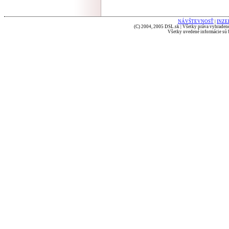
NÁVŠTEVNOSŤ
|
INZE
(C) 2004, 2005 DSL.sk | Všetky práva vyhradené
Všetky uvedené informácie sú b