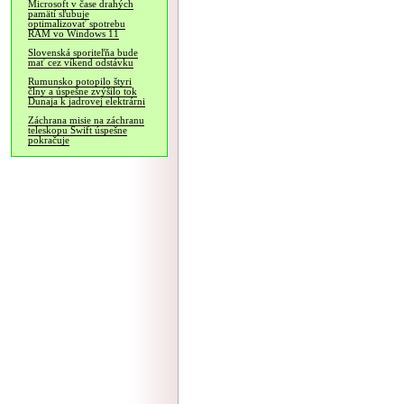
Microsoft v čase drahých
pamätí sľubuje
optimalizovať spotrebu
RAM vo Windows 11
Slovenská sporiteľňa bude
mať cez víkend odstávku
Rumunsko potopilo štyri
člny a úspešne zvýšilo tok
Dunaja k jadrovej elektrárni
Záchrana misie na záchranu
teleskopu Swift úspešne
pokračuje