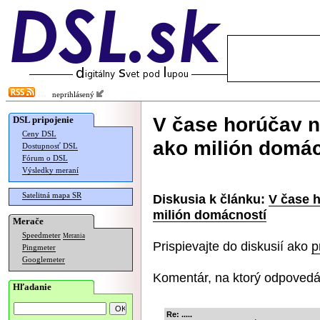
neprihlásený
V čase horúčav n
DSL pripojenie
Ceny DSL
ako milión domác
Dostupnosť DSL
Fórum o DSL
Výsledky meraní
Satelitná mapa SR
Diskusia k článku:
V čase 
milión domácností
Merače
Speedmeter
Merania
Prispievajte do diskusií ako
p
Pingmeter
Googlemeter
Komentár, na ktorý odpovedá
Hľadanie
Re: .....