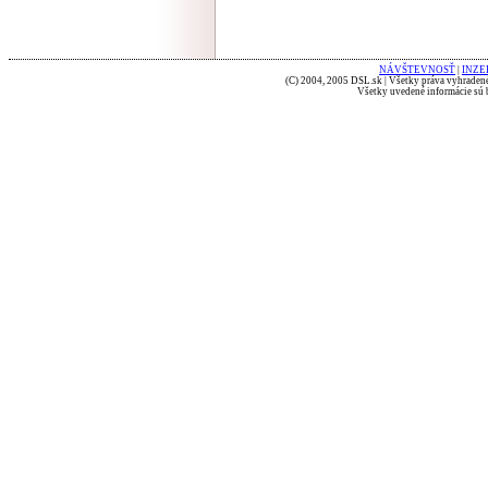
NÁVŠTEVNOSŤ
|
INZE
(C) 2004, 2005 DSL.sk | Všetky práva vyhradené
Všetky uvedené informácie sú b