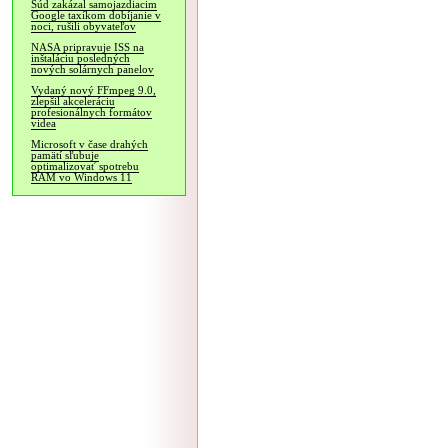
Súd zakázal samojazdiacim
Google taxíkom dobíjanie v
noci, rušili obyvateľov
NASA pripravuje ISS na
inštaláciu posledných
nových solárnych panelov
Vydaný nový FFmpeg 9.0,
zlepšil akceleráciu
profesionálnych formátov
videa
Microsoft v čase drahých
pamätí sľubuje
optimalizovať spotrebu
RAM vo Windows 11