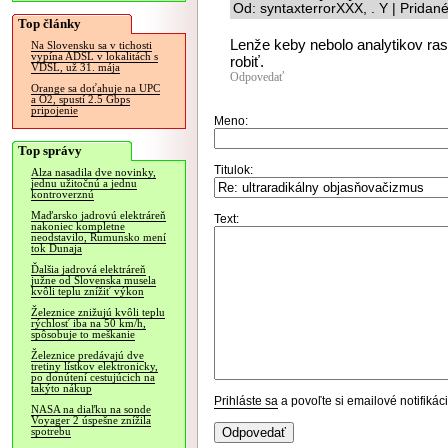
Od: syntaxterrorXXX, . Y | Pridan
Top články
Lenže keby nebolo analytikov ras
Na Slovensku sa v tichosti
vypína ADSL v lokalitách s
robiť.
VDSL, už 31. mája
Odpovedať
Orange sa doťahuje na UPC
a O2, spustí 2.5 Gbps
pripojenie
Meno:
Top správy
Titulok:
Alza nasadila dve novinky,
jednu užitočnú a jednu
kontroverznú
Maďarsko jadrovú elektráreň
Text:
nakoniec kompletne
neodstavilo, Rumunsko mení
tok Dunaja
Ďalšia jadrová elektráreň
južne od Slovenska musela
kvôli teplu znížiť výkon
Železnice znižujú kvôli teplu
rýchlosť iba na 50 km/h,
spôsobuje to meškanie
Železnice predávajú dve
tretiny lístkov elektronicky,
po donútení cestujúcich na
takýto nákup
Prihláste sa
a povoľte si emailové notifiká
NASA na diaľku na sonde
Voyager 2 úspešne znížila
spotrebu