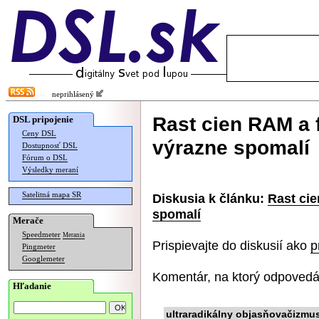
neprihlásený
Rast cien RAM a 
DSL pripojenie
Ceny DSL
výrazne spomalí
Dostupnosť DSL
Fórum o DSL
Výsledky meraní
Satelitná mapa SR
Diskusia k článku:
Rast cie
spomalí
Merače
Speedmeter
Merania
Prispievajte do diskusií ako
p
Pingmeter
Googlemeter
Komentár, na ktorý odpovedá
Hľadanie
ultraradikálny objasňovačizmu