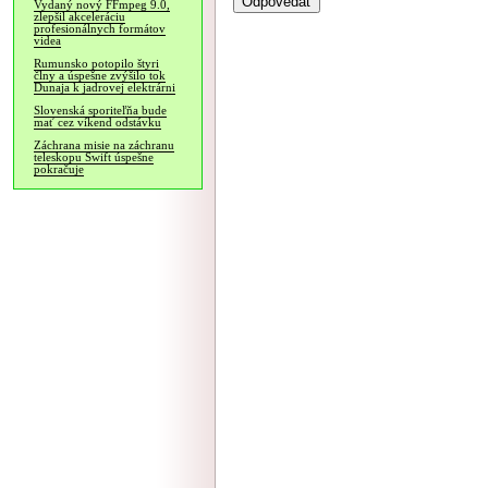
Vydaný nový FFmpeg 9.0,
zlepšil akceleráciu
profesionálnych formátov
videa
Rumunsko potopilo štyri
člny a úspešne zvýšilo tok
Dunaja k jadrovej elektrárni
Slovenská sporiteľňa bude
mať cez víkend odstávku
Záchrana misie na záchranu
teleskopu Swift úspešne
pokračuje