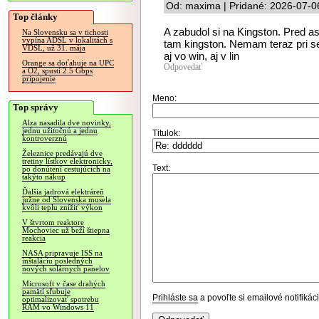
Od: maxima | Pridané: 2026-07-0
Top články
A zabudol si na Kingston. Pred as
Na Slovensku sa v tichosti
vypína ADSL v lokalitách s
tam kingston. Nemam teraz pri s
VDSL, už 31. mája
aj vo win, aj v lin
Orange sa doťahuje na UPC
Odpovedať
a O2, spustí 2.5 Gbps
pripojenie
Meno:
Top správy
Alza nasadila dve novinky,
jednu užitočnú a jednu
Titulok:
kontroverznú
Železnice predávajú dve
tretiny lístkov elektronicky,
Text:
po donútení cestujúcich na
takýto nákup
Ďalšia jadrová elektráreň
južne od Slovenska musela
kvôli teplu znížiť výkon
V štvrtom reaktore
Mochoviec už beží štiepna
reakcia
NASA pripravuje ISS na
inštaláciu posledných
nových solárnych panelov
Microsoft v čase drahých
pamätí sľubuje
Prihláste sa
a povoľte si emailové notifiká
optimalizovať spotrebu
RAM vo Windows 11