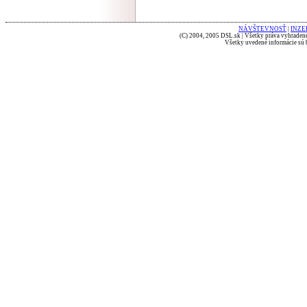
NÁVŠTEVNOSŤ
|
INZE
(C) 2004, 2005 DSL.sk | Všetky práva vyhradené
Všetky uvedené informácie sú b