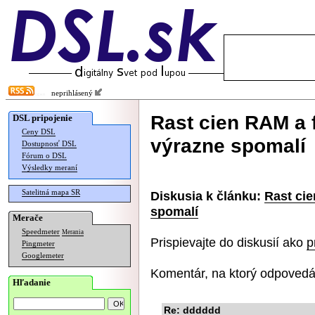
neprihlásený
Rast cien RAM a 
DSL pripojenie
Ceny DSL
výrazne spomalí
Dostupnosť DSL
Fórum o DSL
Výsledky meraní
Satelitná mapa SR
Diskusia k článku:
Rast cie
spomalí
Merače
Speedmeter
Merania
Prispievajte do diskusií ako
p
Pingmeter
Googlemeter
Komentár, na ktorý odpovedá
Hľadanie
Re: dddddd