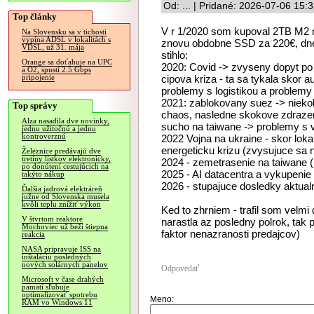
Od: ... | Pridané: 2026-07-06 15:
Top články
V r 1/2020 som kupoval 2TB M2
Na Slovensku sa v tichosti
vypína ADSL v lokalitách s
znovu obdobne SSD za 220€, dnes 
VDSL, už 31. mája
stihlo:
Orange sa doťahuje na UPC
2020: Covid -> zvyseny dopyt po 
a O2, spustí 2.5 Gbps
cipova kriza - ta sa tykala skor 
pripojenie
problemy s logistikou a problemy s
2021: zablokovany suez -> nieko
Top správy
chaos, nasledne skokove zdrazen
Alza nasadila dve novinky,
sucho na taiwane -> problemy s 
jednu užitočnú a jednu
kontroverznú
2022 Vojna na ukraine - skor lokal
energeticku krizu (zvysujuce sa n
Železnice predávajú dve
tretiny lístkov elektronicky,
2024 - zemetrasenie na taiwane (
po donútení cestujúcich na
2025 - AI datacentra a vykupenie
takýto nákup
2026 - stupajuce dosledky aktua
Ďalšia jadrová elektráreň
južne od Slovenska musela
kvôli teplu znížiť výkon
Ked to zhrniem - trafil som velm
V štvrtom reaktore
narastla az posledny polrok, tak 
Mochoviec už beží štiepna
faktor nenazranosti predajcov)
reakcia
NASA pripravuje ISS na
inštaláciu posledných
nových solárnych panelov
Odpovedať
Microsoft v čase drahých
pamätí sľubuje
optimalizovať spotrebu
Meno:
RAM vo Windows 11