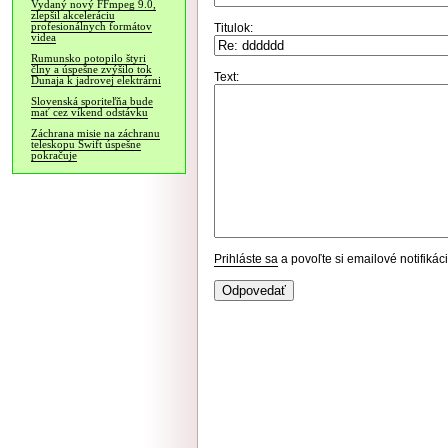
Vydaný nový FFmpeg 9.0,
zlepšil akceleráciu
profesionálnych formátov
Titulok:
videa
Rumunsko potopilo štyri
člny a úspešne zvýšilo tok
Text:
Dunaja k jadrovej elektrárni
Slovenská sporiteľňa bude
mať cez víkend odstávku
Záchrana misie na záchranu
teleskopu Swift úspešne
pokračuje
Prihláste sa
a povoľte si emailové notifiká