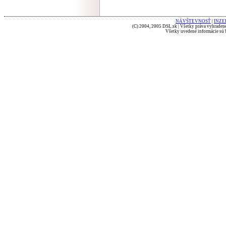
NÁVŠTEVNOSŤ
|
INZE
(C) 2004, 2005 DSL.sk | Všetky práva vyhradené
Všetky uvedené informácie sú b