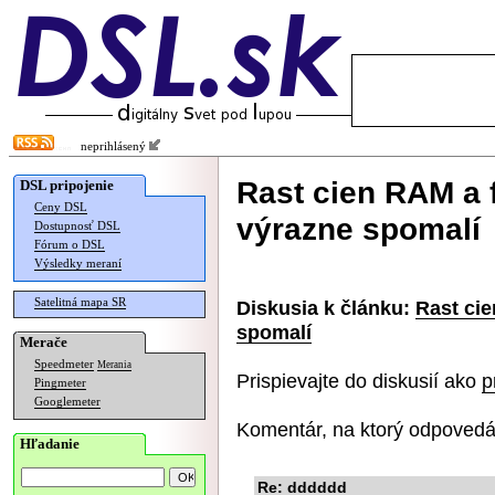
neprihlásený
Rast cien RAM a 
DSL pripojenie
Ceny DSL
výrazne spomalí
Dostupnosť DSL
Fórum o DSL
Výsledky meraní
Satelitná mapa SR
Diskusia k článku:
Rast cie
spomalí
Merače
Speedmeter
Merania
Prispievajte do diskusií ako
p
Pingmeter
Googlemeter
Komentár, na ktorý odpovedá
Hľadanie
Re: dddddd