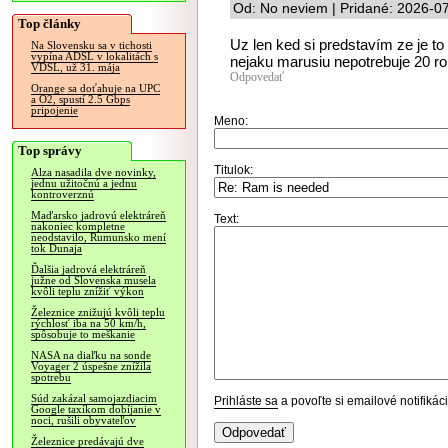
Od: No neviem | Pridané: 2026-0
Top články
Uz len ked si predstavím ze je to 
Na Slovensku sa v tichosti
vypína ADSL v lokalitách s
nejaku marusiu nepotrebuje 20 ro
VDSL, už 31. mája
Odpovedať
Orange sa doťahuje na UPC
a O2, spustí 2.5 Gbps
pripojenie
Meno:
Top správy
Titulok:
Alza nasadila dve novinky,
jednu užitočnú a jednu
kontroverznú
Maďarsko jadrovú elektráreň
Text:
nakoniec kompletne
neodstavilo, Rumunsko mení
tok Dunaja
Ďalšia jadrová elektráreň
južne od Slovenska musela
kvôli teplu znížiť výkon
Železnice znižujú kvôli teplu
rýchlosť iba na 50 km/h,
spôsobuje to meškanie
NASA na diaľku na sonde
Voyager 2 úspešne znížila
spotrebu
Súd zakázal samojazdiacim
Prihláste sa
a povoľte si emailové notifiká
Google taxíkom dobíjanie v
noci, rušili obyvateľov
Železnice predávajú dve