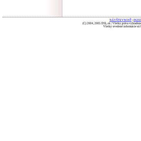
NÁVŠTEVNOSŤ
|
INZE
(C) 2004, 2005 DSL.sk | Všetky práva vyhradené
Všetky uvedené informácie sú b