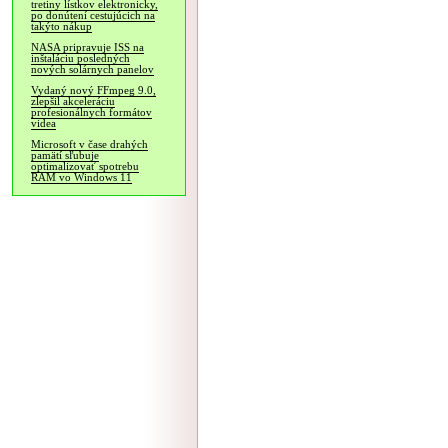
tretiny lístkov elektronicky,
po donútení cestujúcich na
takýto nákup
NASA pripravuje ISS na
inštaláciu posledných
nových solárnych panelov
Vydaný nový FFmpeg 9.0,
zlepšil akceleráciu
profesionálnych formátov
videa
Microsoft v čase drahých
pamätí sľubuje
optimalizovať spotrebu
RAM vo Windows 11