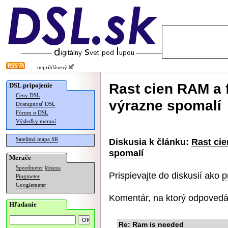
neprihlásený
Rast cien RAM a 
DSL pripojenie
Ceny DSL
výrazne spomalí
Dostupnosť DSL
Fórum o DSL
Výsledky meraní
Satelitná mapa SR
Diskusia k článku:
Rast cie
spomalí
Merače
Speedmeter
Merania
Prispievajte do diskusií ako
p
Pingmeter
Googlemeter
Komentár, na ktorý odpovedá
Hľadanie
Re: Ram is needed