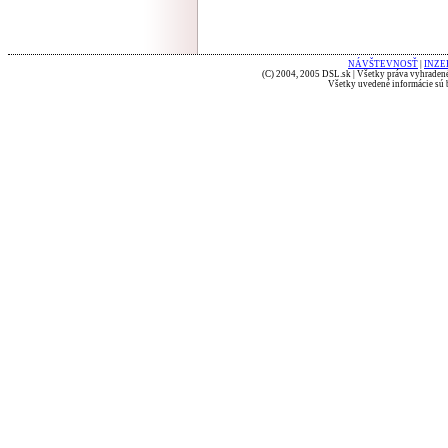
NÁVŠTEVNOSŤ
|
INZE
(C) 2004, 2005 DSL.sk | Všetky práva vyhradené
Všetky uvedené informácie sú b