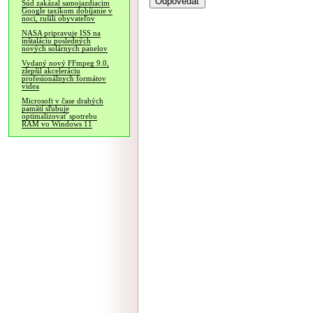
Súd zakázal samojazdiacim
Google taxíkom dobíjanie v
noci, rušili obyvateľov
NASA pripravuje ISS na
inštaláciu posledných
nových solárnych panelov
Vydaný nový FFmpeg 9.0,
zlepšil akceleráciu
profesionálnych formátov
videa
Microsoft v čase drahých
pamätí sľubuje
optimalizovať spotrebu
RAM vo Windows 11