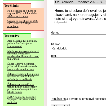
Od: Yolando | Pridané: 2026-07-0
Top články
Hmm, to si pekne definoval, co je 
Na Slovensku sa v tichosti
vypína ADSL v lokalitách s
picovinami, na ktore reagujes v d
VDSL, už 31. mája
este si to aj vychutnavas. Ako cl
Orange sa doťahuje na UPC
Odpovedať
a O2, spustí 2.5 Gbps
pripojenie
Meno:
Top správy
Alza nasadila dve novinky,
jednu užitočnú a jednu
Titulok:
kontroverznú
Maďarsko jadrovú elektráreň
nakoniec kompletne
Text:
neodstavilo, Rumunsko mení
tok Dunaja
Ďalšia jadrová elektráreň
južne od Slovenska musela
kvôli teplu znížiť výkon
Železnice znižujú kvôli teplu
rýchlosť iba na 50 km/h,
spôsobuje to meškanie
Železnice predávajú dve
tretiny lístkov elektronicky,
po donútení cestujúcich na
takýto nákup
NASA na diaľku na sonde
Prihláste sa
a povoľte si emailové notifiká
Voyager 2 úspešne znížila
spotrebu