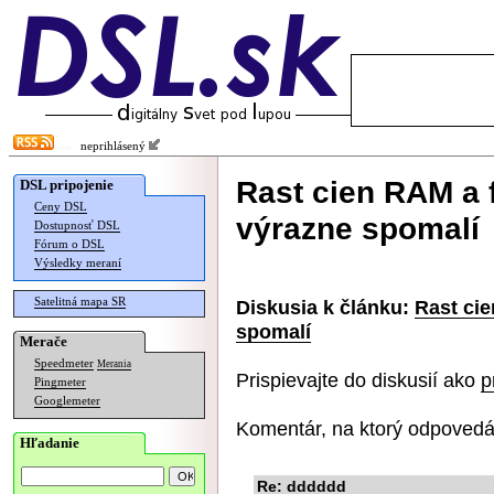
neprihlásený
Rast cien RAM a 
DSL pripojenie
Ceny DSL
výrazne spomalí
Dostupnosť DSL
Fórum o DSL
Výsledky meraní
Satelitná mapa SR
Diskusia k článku:
Rast cie
spomalí
Merače
Speedmeter
Merania
Prispievajte do diskusií ako
p
Pingmeter
Googlemeter
Komentár, na ktorý odpovedá
Hľadanie
Re: dddddd