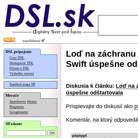
neprihlásený
Loď na záchranu
DSL pripojenie
Ceny DSL
Swift úspešne od
Dostupnosť DSL
Fórum o DSL
Výsledky meraní
Satelitná mapa SR
Diskusia k článku:
Loď na 
úspešne odštartovala
Merače
Speedmeter
Merania
Prispievajte do diskusií ako
p
Pingmeter
Googlemeter
Komentár, na ktorý odpovedá
Hľadanie
gdgdggd