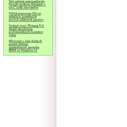
Súd zakázal samojazdiacim
Google taxíkom dobíjanie v
noci, rušili obyvateľov
NASA pripravuje ISS na
inštaláciu posledných
nových solárnych panelov
Vydaný nový FFmpeg 9.0,
zlepšil akceleráciu
profesionálnych formátov
videa
Microsoft v čase drahých
pamätí sľubuje
optimalizovať spotrebu
RAM vo Windows 11