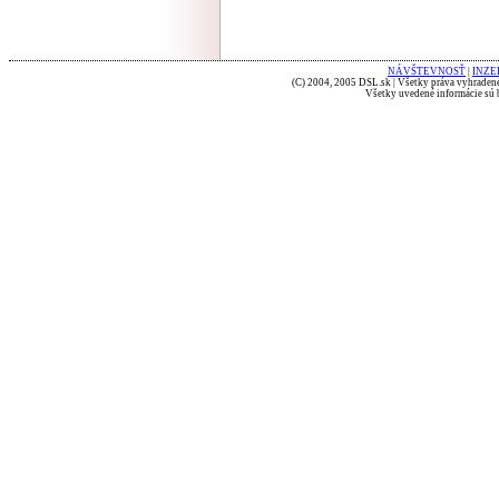
NÁVŠTEVNOSŤ
|
INZE
(C) 2004, 2005 DSL.sk | Všetky práva vyhradené
Všetky uvedené informácie sú b