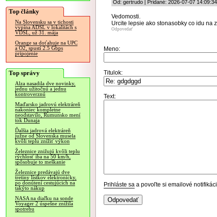
Od: gertrudo | Pridané: 2026-07-07 14:09:34
Top články
Vedomosti.
Na Slovensku sa v tichosti
Urcite lepsie ako stonasobky co idu na 
vypína ADSL v lokalitách s
Odpovedať
VDSL, už 31. mája
Orange sa doťahuje na UPC
a O2, spustí 2.5 Gbps
Meno:
pripojenie
Top správy
Titulok:
Alza nasadila dve novinky,
jednu užitočnú a jednu
kontroverznú
Text:
Maďarsko jadrovú elektráreň
nakoniec kompletne
neodstavilo, Rumunsko mení
tok Dunaja
Ďalšia jadrová elektráreň
južne od Slovenska musela
kvôli teplu znížiť výkon
Železnice znižujú kvôli teplu
rýchlosť iba na 50 km/h,
spôsobuje to meškanie
Železnice predávajú dve
tretiny lístkov elektronicky,
po donútení cestujúcich na
Prihláste sa
a povoľte si emailové notifiká
takýto nákup
NASA na diaľku na sonde
Voyager 2 úspešne znížila
spotrebu