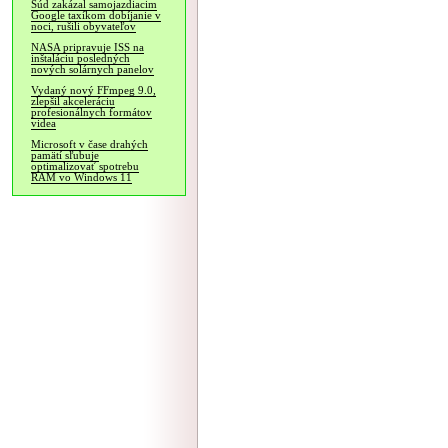
Súd zakázal samojazdiacim
Google taxíkom dobíjanie v
noci, rušili obyvateľov
NASA pripravuje ISS na
inštaláciu posledných
nových solárnych panelov
Vydaný nový FFmpeg 9.0,
zlepšil akceleráciu
profesionálnych formátov
videa
Microsoft v čase drahých
pamätí sľubuje
optimalizovať spotrebu
RAM vo Windows 11