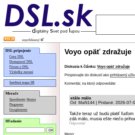
neprihlásený
Voyo opäť zdražuje
DSL pripojenie
Ceny DSL
Dostupnosť DSL
Diskusia k článku:
Voyo opäť zdražuje
Fórum o DSL
Výsledky meraní
Prispievajte do diskusií ako
prihlásený užív
Satelitná mapa SR
Komentár, na ktorý odpovedáte:
Merače
stále málo
Speedmeter
Merania
Od: MaN144 | Pridané: 2026-07-0
Pingmeter
Googlemeter
Takže teraz už budú platiť ľuďom
zdá málo, musia ešte niečo prihod
Hľadanie
Odpovedať
Meno: