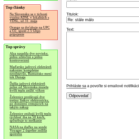
Top články
Titulok:
Na Slovensku sa v tichosti
vypína ADSL v lokalitách s
VDSL, už 31. mája
Orange sa doťahuje na UPC
Text:
a O2, spustí 2.5 Gbps
pripojenie
Top správy
Alza nasadila dve novinky,
jednu užitočnú a jednu
kontroverznú
Maďarsko jadrovú elektráreň
nakoniec kompletne
neodstavilo, Rumunsko mení
tok Dunaja
Ďalšia jadrová elektráreň
Prihláste sa
a povoľte si emailové notifiká
južne od Slovenska musela
kvôli teplu znížiť výkon
Železnice predávajú dve
tretiny lístkov elektronicky,
po donútení cestujúcich na
takýto nákup
Železnice znižujú kvôli teplu
rýchlosť iba na 50 km/h,
spôsobuje to meškanie
NASA na diaľku na sonde
Voyager 2 úspešne znížila
spotrebu