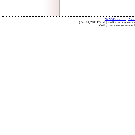
NÁVŠTEVNOSŤ
|
INZE
(C) 2004, 2005 DSL.sk | Všetky práva vyhradené
Všetky uvedené informácie sú b