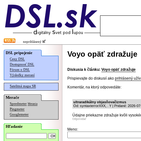
neprihlásený
Voyo opäť zdražuje
DSL pripojenie
Ceny DSL
Dostupnosť DSL
Diskusia k článku:
Voyo opäť zdražuje
Fórum o DSL
Výsledky meraní
Prispievajte do diskusií ako
prihlásený užív
Satelitná mapa SR
Komentár, na ktorý odpovedáte:
Merače
ultraradikálny objasňovačizmus
Speedmeter
Merania
Od: syntaxterrorXXX, . Y | Pridané: 2026-07
Pingmeter
Googlemeter
Údajne priekazne zdražuje kvôli vysok
Odpovedať
Hľadanie
Meno: