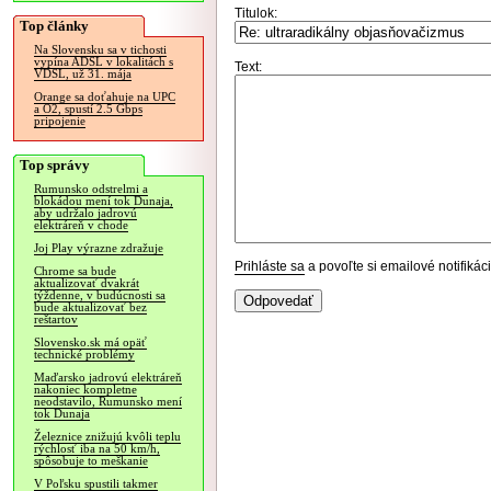
Titulok:
Top články
Na Slovensku sa v tichosti
vypína ADSL v lokalitách s
Text:
VDSL, už 31. mája
Orange sa doťahuje na UPC
a O2, spustí 2.5 Gbps
pripojenie
Top správy
Rumunsko odstrelmi a
blokádou mení tok Dunaja,
aby udržalo jadrovú
elektráreň v chode
Joj Play výrazne zdražuje
Prihláste sa
a povoľte si emailové notifiká
Chrome sa bude
aktualizovať dvakrát
týždenne, v budúcnosti sa
bude aktualizovať bez
reštartov
Slovensko.sk má opäť
technické problémy
Maďarsko jadrovú elektráreň
nakoniec kompletne
neodstavilo, Rumunsko mení
tok Dunaja
Železnice znižujú kvôli teplu
rýchlosť iba na 50 km/h,
spôsobuje to meškanie
V Poľsku spustili takmer