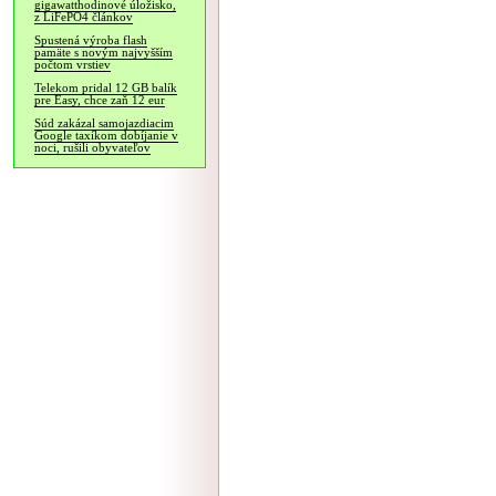
gigawatthodinové úložisko,
z LiFePO4 článkov
Spustená výroba flash
pamäte s novým najvyšším
počtom vrstiev
Telekom pridal 12 GB balík
pre Easy, chce zaň 12 eur
Súd zakázal samojazdiacim
Google taxíkom dobíjanie v
noci, rušili obyvateľov