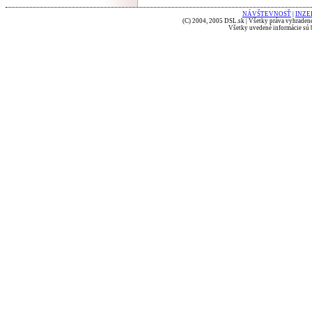
NÁVŠTEVNOSŤ
|
INZE
(C) 2004, 2005 DSL.sk | Všetky práva vyhradené
Všetky uvedené informácie sú b