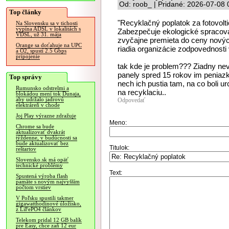
Od: roob_ | Pridané: 2026-07-08 
Top články
"Recyklačný poplatok za fotovolt
Na Slovensku sa v tichosti
vypína ADSL v lokalitách s
Zabezpečuje ekologické spracova
VDSL, už 31. mája
zvyčajne premieta do ceny novýc
Orange sa doťahuje na UPC
riadia organizácie zodpovednost
a O2, spustí 2.5 Gbps
pripojenie
tak kde je problem??? Ziadny nevi
panely spred 15 rokov im peniazky
Top správy
nech ich pustia tam, na co boli u
Rumunsko odstrelmi a
na recyklaciu..
blokádou mení tok Dunaja,
aby udržalo jadrovú
Odpovedať
elektráreň v chode
Joj Play výrazne zdražuje
Meno:
Chrome sa bude
aktualizovať dvakrát
týždenne, v budúcnosti sa
bude aktualizovať bez
Titulok:
reštartov
Slovensko.sk má opäť
technické problémy
Text:
Spustená výroba flash
pamäte s novým najvyšším
počtom vrstiev
V Poľsku spustili takmer
gigawatthodinové úložisko,
z LiFePO4 článkov
Telekom pridal 12 GB balík
pre Easy, chce zaň 12 eur