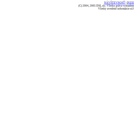
NÁVŠTEVNOSŤ
|
INZE
(C) 2004, 2005 DSL.sk | Všetky práva vyhradené
Všetky uvedené informácie sú b