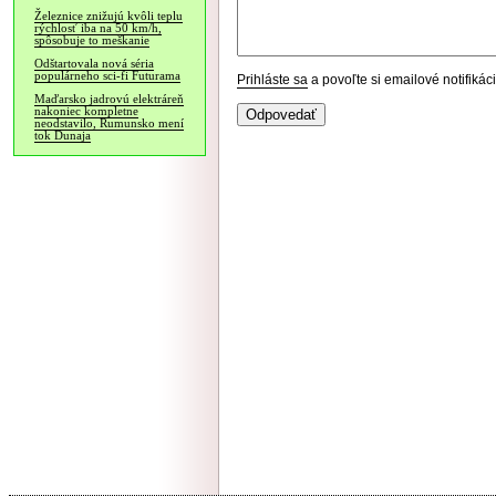
Železnice znižujú kvôli teplu
rýchlosť iba na 50 km/h,
spôsobuje to meškanie
Odštartovala nová séria
populárneho sci-fi Futurama
Prihláste sa
a povoľte si emailové notifiká
Maďarsko jadrovú elektráreň
nakoniec kompletne
neodstavilo, Rumunsko mení
tok Dunaja