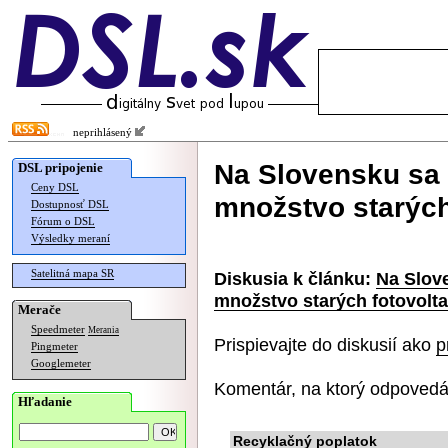
neprihlásený
Na Slovensku sa 
DSL pripojenie
Ceny DSL
množstvo starých
Dostupnosť DSL
Fórum o DSL
Výsledky meraní
Satelitná mapa SR
Diskusia k článku:
Na Slov
množstvo starých fotovolt
Merače
Speedmeter
Merania
Prispievajte do diskusií ako
p
Pingmeter
Googlemeter
Komentár, na ktorý odpovedá
Hľadanie
Recyklačný poplatok