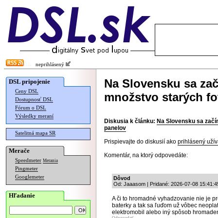
neprihlásený
Na Slovensku sa zač
DSL pripojenie
Ceny DSL
množstvo starých fo
Dostupnosť DSL
Fórum o DSL
Výsledky meraní
Diskusia k článku:
Na Slovensku sa začí
panelov
Satelitná mapa SR
Prispievajte do diskusií ako
prihlásený užív
Merače
Komentár, na ktorý odpovedáte:
Speedmeter
Merania
Pingmeter
Googlemeter
Dôvod
Od: Jaaasom | Pridané: 2026-07-08 15:41:4
Hľadanie
A či to hromadné vyhadzovanie nie je pret
baterky a tak sa ľuďom už vôbec neopla
elektromobil alebo iný spôsob hromadeni