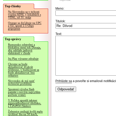
Odpovedať
Top články
Meno:
Na Slovensku sa v tichosti
vypína ADSL v lokalitách s
VDSL, už 31. mája
Titulok:
Orange sa doťahuje na UPC
a O2, spustí 2.5 Gbps
pripojenie
Text:
Top správy
Rumunsko odstrelmi a
blokádou mení tok Dunaja,
aby udržalo jadrovú
elektráreň v chode
Joj Play výrazne zdražuje
Chrome sa bude
aktualizovať dvakrát
týždenne, v budúcnosti sa
bude aktualizovať bez
reštartov
Prihláste sa
a povoľte si emailové notifiká
Slovensko.sk má opäť
technické problémy
Spustená výroba flash
pamäte s novým najvyšším
počtom vrstiev
V Poľsku spustili takmer
gigawatthodinové úložisko,
z LiFePO4 článkov
Železnice znižujú kvôli teplu
rýchlosť iba na 50 km/h,