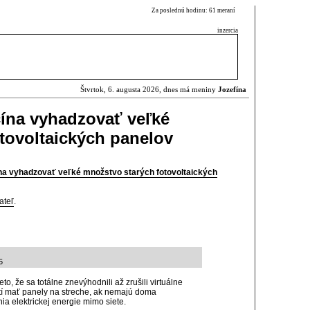
Za poslednú hodinu: 61 meraní
inzercia
Štvrtok, 6. augusta 2026, dnes má meniny
Jozefína
ína vyhadzovať veľké
tovoltaických panelov
na vyhadzovať veľké množstvo starých fotovoltaických
ateľ
.
5
o, že sa totálne znevýhodnili až zrušili virtuálne
tí mať panely na streche, ak nemajú doma
a elektrickej energie mimo siete.