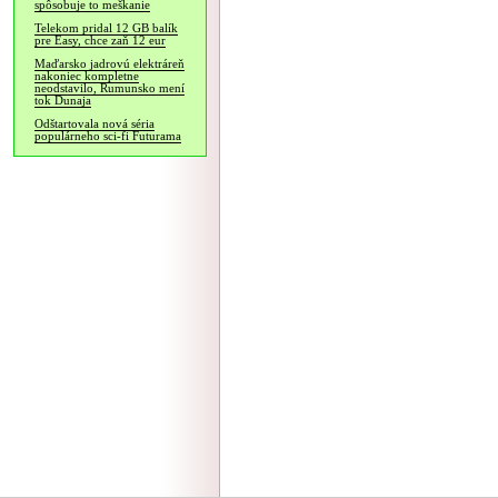
spôsobuje to meškanie
Telekom pridal 12 GB balík
pre Easy, chce zaň 12 eur
Maďarsko jadrovú elektráreň
nakoniec kompletne
neodstavilo, Rumunsko mení
tok Dunaja
Odštartovala nová séria
populárneho sci-fi Futurama