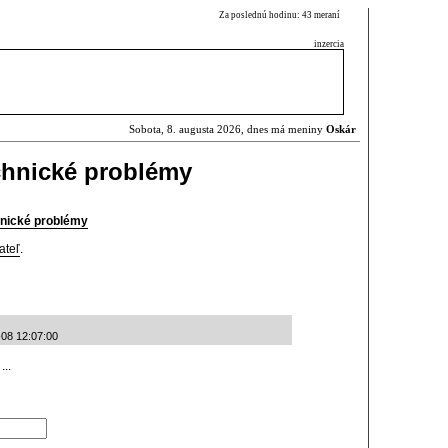
Za poslednú hodinu: 43 meraní
inzercia
Sobota, 8. augusta 2026, dnes má meniny
Oskár
chnické problémy
nické problémy
ateľ
.
-08 12:07:00
...