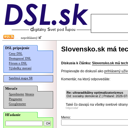
neprihlásený
Slovensko.sk má te
DSL pripojenie
Ceny DSL
Dostupnosť DSL
Diskusia k článku:
Slovensko.sk má tech
Fórum o DSL
Výsledky meraní
Prispievajte do diskusií ako
prihlásený užív
Satelitná mapa SR
Komentár, na ktorý odpovedáte:
Merače
Re: ultraradikálny optimalizatorizmus
Speedmeter
Merania
Od: socialny demokrat Z | Pridané: 2026-07
Pingmeter
Googlemeter
Také čo davajú na všetky svetové strany 
Odpovedať
Hľadanie
Meno: