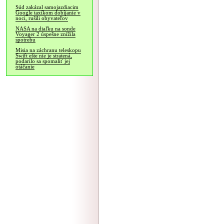
Súd zakázal samojazdiacim
Google taxíkom dobíjanie v
noci, rušili obyvateľov
NASA na diaľku na sonde
Voyager 2 úspešne znížila
spotrebu
Misia na záchranu teleskopu
Swift ešte nie je stratená,
podarilo sa spomaliť jej
otáčanie