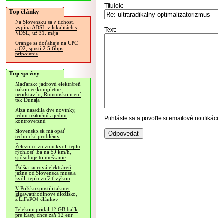
Titulok:
Top články
Na Slovensku sa v tichosti
vypína ADSL v lokalitách s
Text:
VDSL, už 31. mája
Orange sa doťahuje na UPC
a O2, spustí 2.5 Gbps
pripojenie
Top správy
Maďarsko jadrovú elektráreň
nakoniec kompletne
neodstavilo, Rumunsko mení
tok Dunaja
Alza nasadila dve novinky,
jednu užitočnú a jednu
Prihláste sa
a povoľte si emailové notifiká
kontroverznú
Slovensko.sk má opäť
technické problémy
Železnice znižujú kvôli teplu
rýchlosť iba na 50 km/h,
spôsobuje to meškanie
Ďalšia jadrová elektráreň
južne od Slovenska musela
kvôli teplu znížiť výkon
V Poľsku spustili takmer
gigawatthodinové úložisko,
z LiFePO4 článkov
Telekom pridal 12 GB balík
pre Easy, chce zaň 12 eur