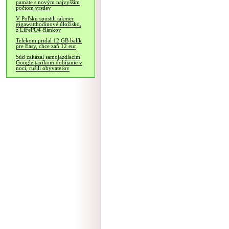
pamäte s novým najvyšším
počtom vrstiev
V Poľsku spustili takmer
gigawatthodinové úložisko,
z LiFePO4 článkov
Telekom pridal 12 GB balík
pre Easy, chce zaň 12 eur
Súd zakázal samojazdiacim
Google taxíkom dobíjanie v
noci, rušili obyvateľov