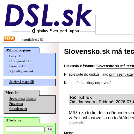
neprihlásený
Slovensko.sk má te
DSL pripojenie
Ceny DSL
Dostupnosť DSL
Diskusia k článku:
Slovensko.sk má tech
Fórum o DSL
Výsledky meraní
Prispievajte do diskusií ako
prihlásený užív
Satelitná mapa SR
Komentár, na ktorý odpovedáte:
Merače
Re: Tutilok
Speedmeter
Merania
Od: Jaaasom | Pridané: 2026-07-
Pingmeter
Googlemeter
Môžu za to tie deti a dôchodcovi
začali prihlasovať a na to štátne 
Hľadanie
Odpovedať
Meno: