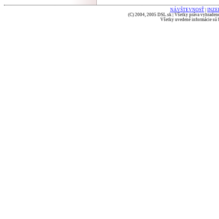
NÁVŠTEVNOSŤ
|
INZE
(C) 2004, 2005 DSL.sk | Všetky práva vyhradené
Všetky uvedené informácie sú b