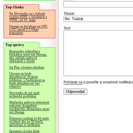
Top články
Titulok:
Na Slovensku sa v tichosti
vypína ADSL v lokalitách s
VDSL, už 31. mája
Orange sa doťahuje na UPC
Text:
a O2, spustí 2.5 Gbps
pripojenie
Top správy
Rumunsko odstrelmi a
blokádou mení tok Dunaja,
aby udržalo jadrovú
elektráreň v chode
Joj Play výrazne zdražuje
Chrome sa bude
aktualizovať dvakrát
týždenne, v budúcnosti sa
Prihláste sa
a povoľte si emailové notifiká
bude aktualizovať bez
reštartov
Slovensko.sk má opäť
technické problémy
Maďarsko jadrovú elektráreň
nakoniec kompletne
neodstavilo, Rumunsko mení
tok Dunaja
Železnice znižujú kvôli teplu
rýchlosť iba na 50 km/h,
spôsobuje to meškanie
Spustená výroba flash