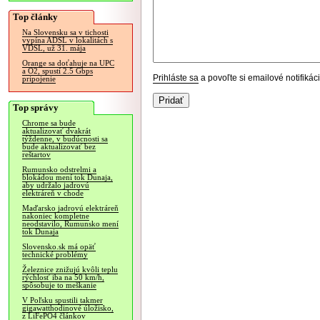
Top články
Na Slovensku sa v tichosti
vypína ADSL v lokalitách s
VDSL, už 31. mája
Orange sa doťahuje na UPC
a O2, spustí 2.5 Gbps
Prihláste sa
a povoľte si emailové notifiká
pripojenie
Top správy
Chrome sa bude
aktualizovať dvakrát
týždenne, v budúcnosti sa
bude aktualizovať bez
reštartov
Rumunsko odstrelmi a
blokádou mení tok Dunaja,
aby udržalo jadrovú
elektráreň v chode
Maďarsko jadrovú elektráreň
nakoniec kompletne
neodstavilo, Rumunsko mení
tok Dunaja
Slovensko.sk má opäť
technické problémy
Železnice znižujú kvôli teplu
rýchlosť iba na 50 km/h,
spôsobuje to meškanie
V Poľsku spustili takmer
gigawatthodinové úložisko,
z LiFePO4 článkov