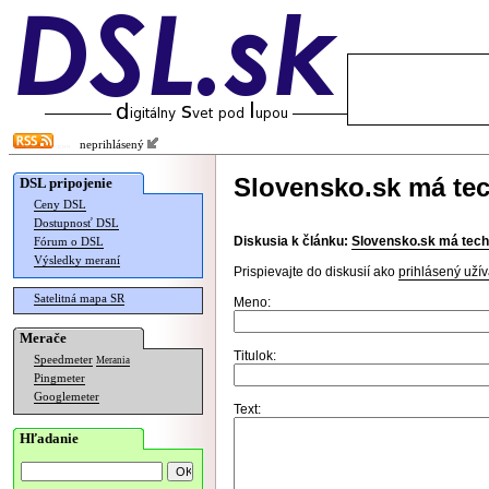
neprihlásený
Slovensko.sk má te
DSL pripojenie
Ceny DSL
Dostupnosť DSL
Diskusia k článku:
Slovensko.sk má tech
Fórum o DSL
Výsledky meraní
Prispievajte do diskusií ako
prihlásený užív
Satelitná mapa SR
Meno:
Merače
Titulok:
Speedmeter
Merania
Pingmeter
Googlemeter
Text:
Hľadanie