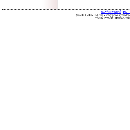
NÁVŠTEVNOSŤ
|
INZE
(C) 2004, 2005 DSL.sk | Všetky práva vyhradené
Všetky uvedené informácie sú b