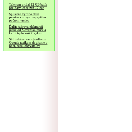
Telekom pridal 12 GB balík
pre Easy, chce zaň 12 eur
Spustená výroba flash
pamäte s novým najvyšším
počtom vrstiev
Ďalšia jadrová elektráreň
južne od Slovenska musela
kvôli teplu znížiť výkon
Súd zakázal samojazdiacim
Google taxíkom dobíjanie v
noci, rušili obyvateľov