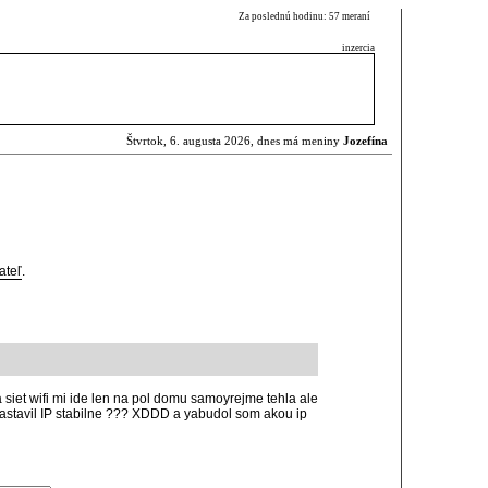
Za poslednú hodinu: 57 meraní
inzercia
Štvrtok, 6. augusta 2026, dnes má meniny
Jozefína
ateľ
.
t wifi mi ide len na pol domu samoyrejme tehla ale
 nastavil IP stabilne ??? XDDD a yabudol som akou ip