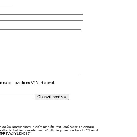
cie na odpovede na Váš príspevok.
anými prostriedkami, prosím prepíšte text, ktorý vidíte na obrázku.
é. Pokiaľ text neviete prečítať, kliknite prosím na tlačidlo "Obnoviť
DJKMPRSVWXY1234589".