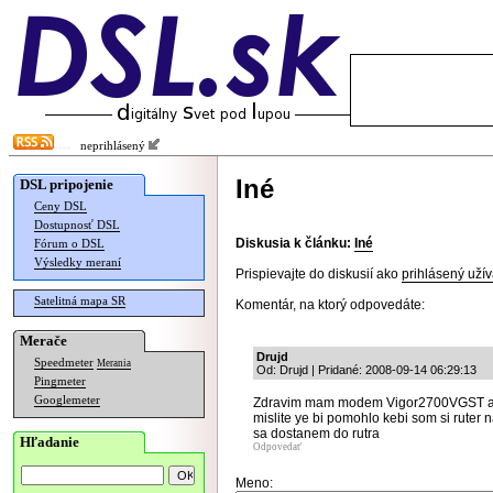
neprihlásený
Iné
DSL pripojenie
Ceny DSL
Dostupnosť DSL
Diskusia k článku:
Iné
Fórum o DSL
Výsledky meraní
Prispievajte do diskusií ako
prihlásený užív
Satelitná mapa SR
Komentár, na ktorý odpovedáte:
Merače
Drujd
Speedmeter
Merania
Od: Drujd | Pridané: 2008-09-14 06:29:13
Pingmeter
Googlemeter
Zdravim mam modem Vigor2700VGST a sie
mislite ye bi pomohlo kebi som si ruter
sa dostanem do rutra
Hľadanie
Odpovedať
Meno: