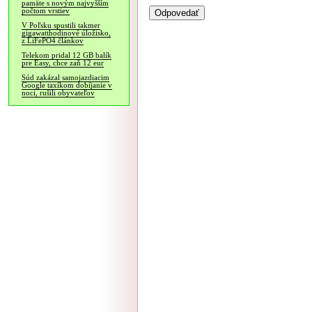
pamäte s novým najvyšším
počtom vrstiev
V Poľsku spustili takmer
gigawatthodinové úložisko,
z LiFePO4 článkov
Telekom pridal 12 GB balík
pre Easy, chce zaň 12 eur
Súd zakázal samojazdiacim
Google taxíkom dobíjanie v
noci, rušili obyvateľov