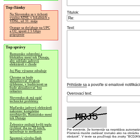
Top články
Titulok:
Na Slovensku sa v tichosti
vypína ADSL v lokalitách s
VDSL, už 31. mája
Text:
Orange sa doťahuje na UPC
a O2, spustí 2.5 Gbps
pripojenie
Top správy
Rumunsko odstrelmi a
blokádou mení tok Dunaja,
aby udržalo jadrovú
elektráreň v chode
Joj Play výrazne zdražuje
Chrome sa bude
aktualizovať dvakrát
týždenne, v budúcnosti sa
Prihláste sa
a povoľte si emailové notifiká
bude aktualizovať bez
reštartov
Overovací text:
Slovensko.sk má opäť
technické problémy
Maďarsko jadrovú elektráreň
nakoniec kompletne
neodstavilo, Rumunsko mení
tok Dunaja
Železnice znižujú kvôli teplu
rýchlosť iba na 50 km/h,
Pre overenie, že komentár sa nepridáva automatizov
spôsobuje to meškanie
Písmená musíte zadávať rovnako ako na obrázku veľk
obrázok". V texte sa používajú iba znaky "BC
Spustená výroba flash