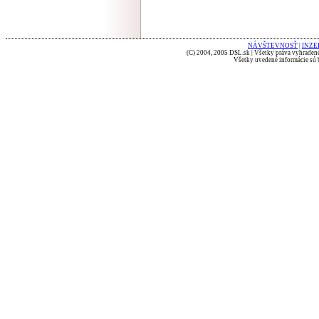
NÁVŠTEVNOSŤ
|
INZE
(C) 2004, 2005 DSL.sk | Všetky práva vyhradené
Všetky uvedené informácie sú b