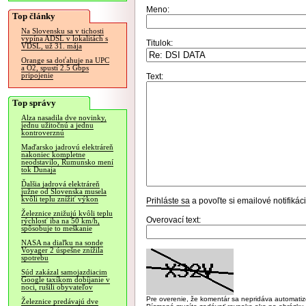
Meno:
Top články
Na Slovensku sa v tichosti
vypína ADSL v lokalitách s
Titulok:
VDSL, už 31. mája
Orange sa doťahuje na UPC
a O2, spustí 2.5 Gbps
pripojenie
Text:
Top správy
Alza nasadila dve novinky,
jednu užitočnú a jednu
kontroverznú
Maďarsko jadrovú elektráreň
nakoniec kompletne
neodstavilo, Rumunsko mení
tok Dunaja
Ďalšia jadrová elektráreň
južne od Slovenska musela
kvôli teplu znížiť výkon
Prihláste sa
a povoľte si emailové notifiká
Železnice znižujú kvôli teplu
Overovací text:
rýchlosť iba na 50 km/h,
spôsobuje to meškanie
NASA na diaľku na sonde
Voyager 2 úspešne znížila
spotrebu
Súd zakázal samojazdiacim
Google taxíkom dobíjanie v
noci, rušili obyvateľov
Pre overenie, že komentár sa nepridáva automatizov
Železnice predávajú dve