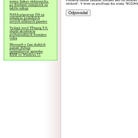
Písmená musíte zadávať rovnako ako na obrázku veľk
tretiny lístkov elektronicky,
obrázok". V texte sa používajú iba znaky "BC
po donútení cestujúcich na
takýto nákup
NASA pripravuje ISS na
inštaláciu posledných
nových solárnych panelov
Vydaný nový FFmpeg 9.0,
zlepšil akceleráciu
profesionálnych formátov
videa
Microsoft v čase drahých
pamätí sľubuje
optimalizovať spotrebu
RAM vo Windows 11