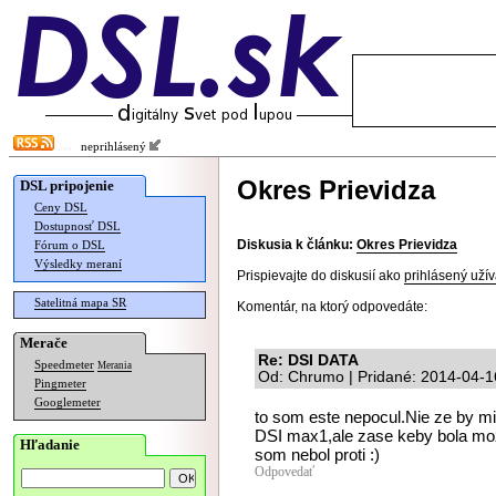
neprihlásený
Okres Prievidza
DSL pripojenie
Ceny DSL
Dostupnosť DSL
Diskusia k článku:
Okres Prievidza
Fórum o DSL
Výsledky meraní
Prispievajte do diskusií ako
prihlásený užív
Satelitná mapa SR
Komentár, na ktorý odpovedáte:
Merače
Re: DSI DATA
Speedmeter
Merania
Od: Chrumo | Pridané: 2014-04-1
Pingmeter
Googlemeter
to som este nepocul.Nie ze by mi
DSI max1,ale zase keby bola mo
Hľadanie
som nebol proti :)
Odpovedať