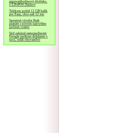
gigawatthodinové úložisko,
z LiFePO4 článkov
Telekom pridal 12 GB balík
pre Easy, chce zaň 12 eur
Spustená výroba flash
pamäte s novým najvyšším
počtom vrstiev
Súd zakázal samojazdiacim
Google taxíkom dobíjanie v
noci, rušili obyvateľov