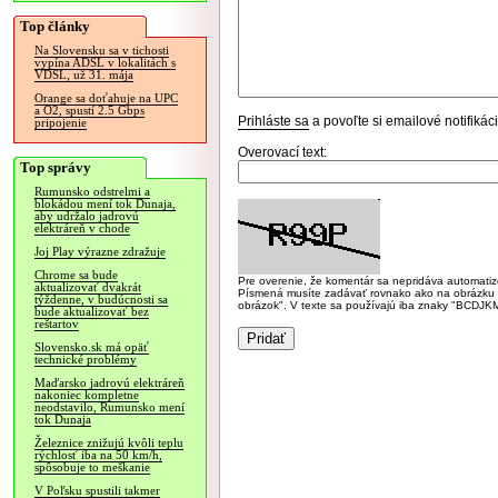
Top články
Na Slovensku sa v tichosti
vypína ADSL v lokalitách s
VDSL, už 31. mája
Orange sa doťahuje na UPC
a O2, spustí 2.5 Gbps
Prihláste sa
a povoľte si emailové notifiká
pripojenie
Overovací text:
Top správy
Rumunsko odstrelmi a
blokádou mení tok Dunaja,
aby udržalo jadrovú
elektráreň v chode
Joj Play výrazne zdražuje
Chrome sa bude
Pre overenie, že komentár sa nepridáva automatizov
aktualizovať dvakrát
Písmená musíte zadávať rovnako ako na obrázku veľk
týždenne, v budúcnosti sa
obrázok". V texte sa používajú iba znaky "BC
bude aktualizovať bez
reštartov
Slovensko.sk má opäť
technické problémy
Maďarsko jadrovú elektráreň
nakoniec kompletne
neodstavilo, Rumunsko mení
tok Dunaja
Železnice znižujú kvôli teplu
rýchlosť iba na 50 km/h,
spôsobuje to meškanie
V Poľsku spustili takmer