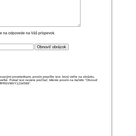
cie na odpovede na Váš príspevok.
anými prostriedkami, prosím prepíšte text, ktorý vidíte na obrázku.
é. Pokiaľ text neviete prečítať, kliknite prosím na tlačidlo "Obnoviť
DJKMPRSVWXY1234589".