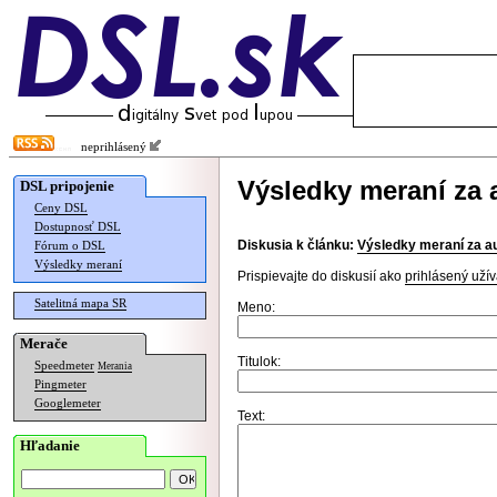
neprihlásený
Výsledky meraní za 
DSL pripojenie
Ceny DSL
Dostupnosť DSL
Diskusia k článku:
Výsledky meraní za a
Fórum o DSL
Výsledky meraní
Prispievajte do diskusií ako
prihlásený užív
Satelitná mapa SR
Meno:
Merače
Titulok:
Speedmeter
Merania
Pingmeter
Googlemeter
Text:
Hľadanie