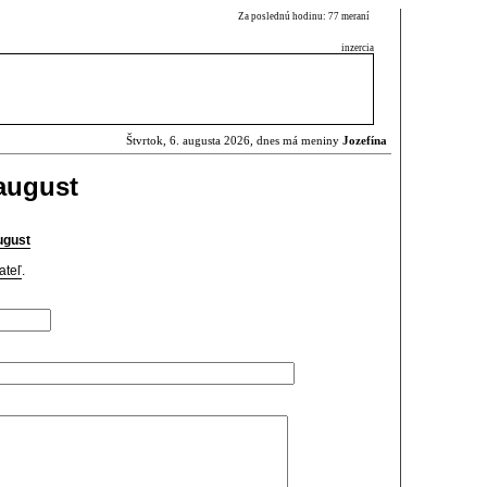
Za poslednú hodinu: 77 meraní
inzercia
Štvrtok, 6. augusta 2026, dnes má meniny
Jozefína
august
ugust
ateľ
.