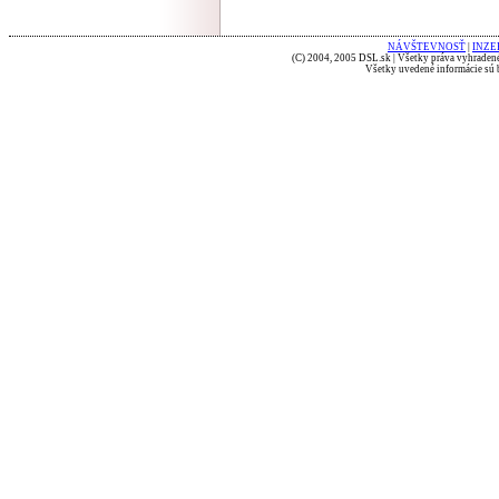
NÁVŠTEVNOSŤ
|
INZE
(C) 2004, 2005 DSL.sk | Všetky práva vyhradené
Všetky uvedené informácie sú b