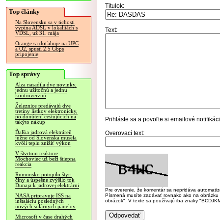
Titulok:
Top články
Na Slovensku sa v tichosti
vypína ADSL v lokalitách s
Text:
VDSL, už 31. mája
Orange sa doťahuje na UPC
a O2, spustí 2.5 Gbps
pripojenie
Top správy
Alza nasadila dve novinky,
jednu užitočnú a jednu
kontroverznú
Železnice predávajú dve
tretiny lístkov elektronicky,
po donútení cestujúcich na
Prihláste sa
a povoľte si emailové notifiká
takýto nákup
Ďalšia jadrová elektráreň
Overovací text:
južne od Slovenska musela
kvôli teplu znížiť výkon
V štvrtom reaktore
Mochoviec už beží štiepna
reakcia
Rumunsko potopilo štyri
člny a úspešne zvýšilo tok
Dunaja k jadrovej elektrárni
Pre overenie, že komentár sa nepridáva automatizov
Písmená musíte zadávať rovnako ako na obrázku veľk
NASA pripravuje ISS na
obrázok". V texte sa používajú iba znaky "BC
inštaláciu posledných
nových solárnych panelov
Microsoft v čase drahých