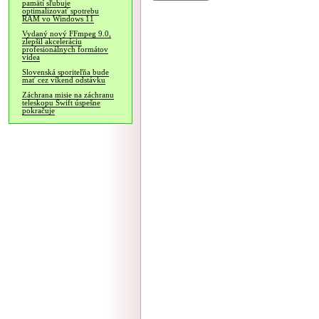
pamätí sľubuje
optimalizovať spotrebu
RAM vo Windows 11
Vydaný nový FFmpeg 9.0,
zlepšil akceleráciu
profesionálnych formátov
videa
Slovenská sporiteľňa bude
mať cez víkend odstávku
Záchrana misie na záchranu
teleskopu Swift úspešne
pokračuje