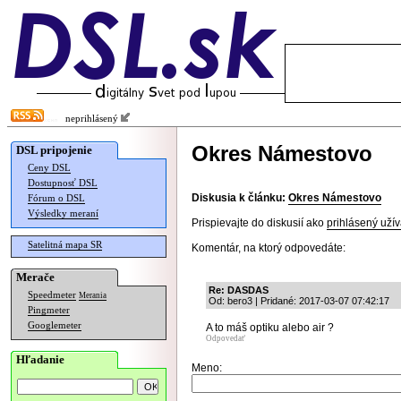
neprihlásený
Okres Námestovo
DSL pripojenie
Ceny DSL
Dostupnosť DSL
Diskusia k článku:
Okres Námestovo
Fórum o DSL
Výsledky meraní
Prispievajte do diskusií ako
prihlásený užív
Satelitná mapa SR
Komentár, na ktorý odpovedáte:
Merače
Re: DASDAS
Speedmeter
Merania
Od: bero3 | Pridané: 2017-03-07 07:42:17
Pingmeter
Googlemeter
A to máš optiku alebo air ?
Odpovedať
Hľadanie
Meno: