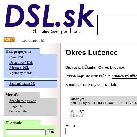
neprihlásený
Okres Lučenec
DSL pripojenie
Ceny DSL
Dostupnosť DSL
Diskusia k článku:
Okres Lučenec
Fórum o DSL
Výsledky meraní
Prispievajte do diskusií ako
prihlásený užív
Satelitná mapa SR
Komentár, na ktorý odpovedáte:
Merače
anonym2
Speedmeter
Merania
Od: anonym2 | Pridané: 2004-12-10 17:24:1
Pingmeter
Googlemeter
Mam ST.
Odpovedať
Hľadanie
Meno: