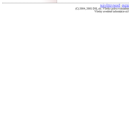
NÁVŠTEVNOSŤ
|
INZE
(C) 2004, 2005 DSL.sk | Všetky práva vyhradené
Všetky uvedené informácie sú b