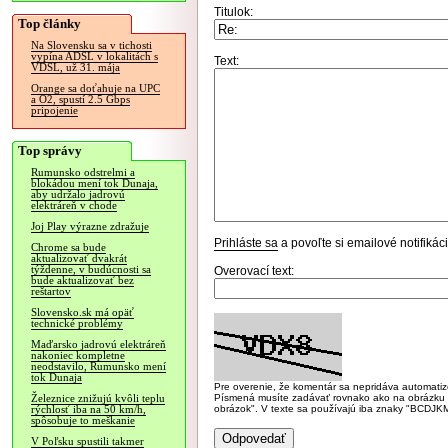
Titulok:
Top články
Na Slovensku sa v tichosti
vypína ADSL v lokalitách s
Text:
VDSL, už 31. mája
Orange sa doťahuje na UPC
a O2, spustí 2.5 Gbps
pripojenie
Top správy
Rumunsko odstrelmi a
blokádou mení tok Dunaja,
aby udržalo jadrovú
elektráreň v chode
Joj Play výrazne zdražuje
Prihláste sa
a povoľte si emailové notifiká
Chrome sa bude
aktualizovať dvakrát
týždenne, v budúcnosti sa
Overovací text:
bude aktualizovať bez
reštartov
Slovensko.sk má opäť
technické problémy
Maďarsko jadrovú elektráreň
nakoniec kompletne
neodstavilo, Rumunsko mení
tok Dunaja
Pre overenie, že komentár sa nepridáva automatizov
Písmená musíte zadávať rovnako ako na obrázku veľk
Železnice znižujú kvôli teplu
obrázok". V texte sa používajú iba znaky "BC
rýchlosť iba na 50 km/h,
spôsobuje to meškanie
V Poľsku spustili takmer