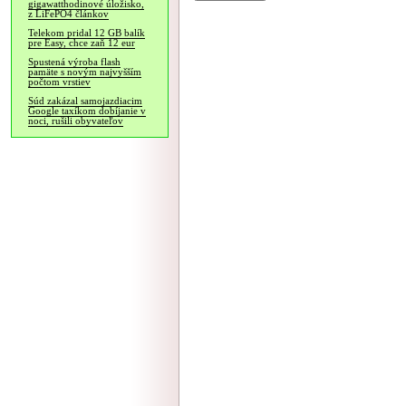
gigawatthodinové úložisko,
z LiFePO4 článkov
Telekom pridal 12 GB balík
pre Easy, chce zaň 12 eur
Spustená výroba flash
pamäte s novým najvyšším
počtom vrstiev
Súd zakázal samojazdiacim
Google taxíkom dobíjanie v
noci, rušili obyvateľov