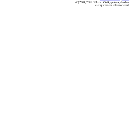
(C) 2004, 2005 DSL.sk | Všetky práva vyhradené
Všetky uvedené informácie sú b