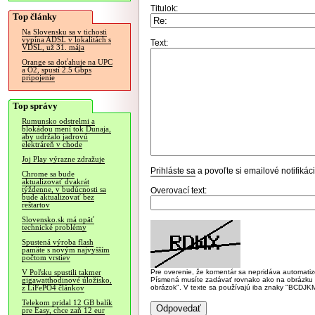
Titulok:
Top články
Na Slovensku sa v tichosti
vypína ADSL v lokalitách s
Text:
VDSL, už 31. mája
Orange sa doťahuje na UPC
a O2, spustí 2.5 Gbps
pripojenie
Top správy
Rumunsko odstrelmi a
blokádou mení tok Dunaja,
aby udržalo jadrovú
elektráreň v chode
Joj Play výrazne zdražuje
Prihláste sa
a povoľte si emailové notifiká
Chrome sa bude
aktualizovať dvakrát
týždenne, v budúcnosti sa
Overovací text:
bude aktualizovať bez
reštartov
Slovensko.sk má opäť
technické problémy
Spustená výroba flash
pamäte s novým najvyšším
počtom vrstiev
Pre overenie, že komentár sa nepridáva automatizov
V Poľsku spustili takmer
Písmená musíte zadávať rovnako ako na obrázku veľk
gigawatthodinové úložisko,
obrázok". V texte sa používajú iba znaky "BC
z LiFePO4 článkov
Telekom pridal 12 GB balík
pre Easy, chce zaň 12 eur