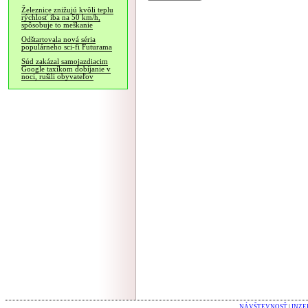
Železnice znižujú kvôli teplu
rýchlosť iba na 50 km/h,
spôsobuje to meškanie
Odštartovala nová séria
populárneho sci-fi Futurama
Súd zakázal samojazdiacim
Google taxíkom dobíjanie v
noci, rušili obyvateľov
NÁVŠTEVNOSŤ
|
INZE