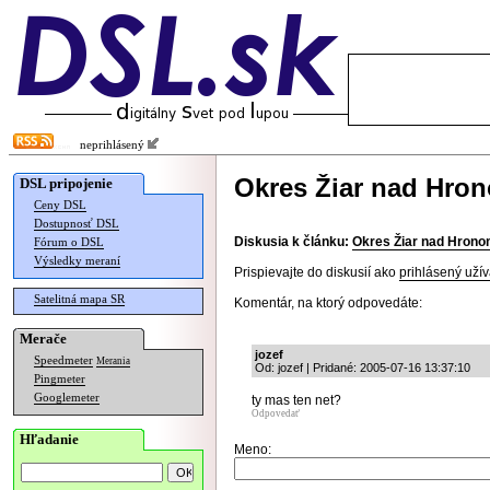
neprihlásený
Okres Žiar nad Hro
DSL pripojenie
Ceny DSL
Dostupnosť DSL
Diskusia k článku:
Okres Žiar nad Hron
Fórum o DSL
Výsledky meraní
Prispievajte do diskusií ako
prihlásený užív
Satelitná mapa SR
Komentár, na ktorý odpovedáte:
Merače
jozef
Speedmeter
Merania
Od: jozef | Pridané: 2005-07-16 13:37:10
Pingmeter
Googlemeter
ty mas ten net?
Odpovedať
Hľadanie
Meno: