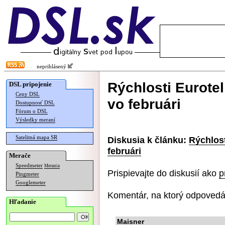
neprihlásený
Rýchlosti Eurot
DSL pripojenie
Ceny DSL
vo februári
Dostupnosť DSL
Fórum o DSL
Výsledky meraní
Satelitná mapa SR
Diskusia k článku:
Rýchlos
februári
Merače
Speedmeter
Merania
Prispievajte do diskusií ako
p
Pingmeter
Googlemeter
Komentár, na ktorý odpovedá
Hľadanie
Maisner