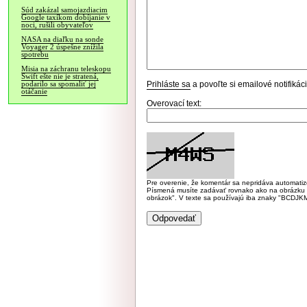
Súd zakázal samojazdiacim
Google taxíkom dobíjanie v
noci, rušili obyvateľov
NASA na diaľku na sonde
Voyager 2 úspešne znížila
spotrebu
Misia na záchranu teleskopu
Swift ešte nie je stratená,
Prihláste sa
a povoľte si emailové notifiká
podarilo sa spomaliť jej
otáčanie
Overovací text:
Pre overenie, že komentár sa nepridáva automatizov
Písmená musíte zadávať rovnako ako na obrázku veľk
obrázok". V texte sa používajú iba znaky "BC