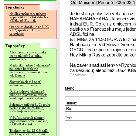
Od: Maisner | Pridané: 2005-03-1
Top články
Je to shit rychlost za vela pen
Na Slovensku sa v tichosti
vypína ADSL v lokalitách s
HAHAHAHAHAHA. Japonci svistia
VDSL, už 31. mája
tridsat EUR. Co je uz o niecom i
Orange sa doťahuje na UPC
daleko vo Francuzsku maju jeden 
a O2, spustí 2.5 Gbps
ADSL fici na
pripojenie
8/1 MB/s za 14.90 EUR. A tu z na
Hanbaaaa im. Vid Slovak Serekom
Top správy
OECD. Teda spolku krajin s eko
Alza nasadila dve novinky,
Hey Miki a Rusko zobudte sa konecne!
jednu užitočnú a jednu
kontroverznú
Na zaver snad asi len>>>Rýchlosť
Maďarsko jadrovú elektráreň
nakoniec kompletne
za sekundu) alebo tiež 106.4 KB/
neodstavilo, Rumunsko mení
Odpovedať
tok Dunaja
Slovensko.sk má opäť
technické problémy
Meno:
Ďalšia jadrová elektráreň
južne od Slovenska musela
kvôli teplu znížiť výkon
Titulok:
Železnice znižujú kvôli teplu
rýchlosť iba na 50 km/h,
spôsobuje to meškanie
V Poľsku spustili takmer
Text:
gigawatthodinové úložisko,
z LiFePO4 článkov
Telekom pridal 12 GB balík
pre Easy, chce zaň 12 eur