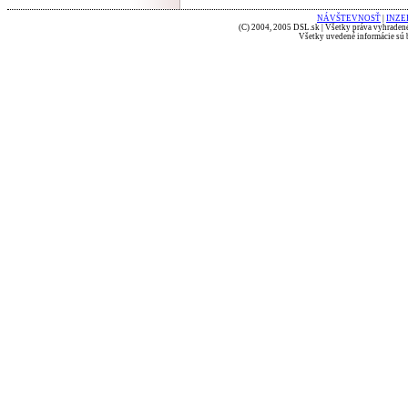
NÁVŠTEVNOSŤ
|
INZE
(C) 2004, 2005 DSL.sk | Všetky práva vyhradené
Všetky uvedené informácie sú b