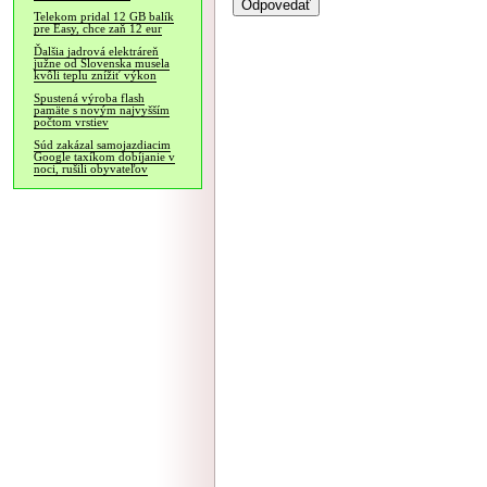
Telekom pridal 12 GB balík
pre Easy, chce zaň 12 eur
Ďalšia jadrová elektráreň
južne od Slovenska musela
kvôli teplu znížiť výkon
Spustená výroba flash
pamäte s novým najvyšším
počtom vrstiev
Súd zakázal samojazdiacim
Google taxíkom dobíjanie v
noci, rušili obyvateľov