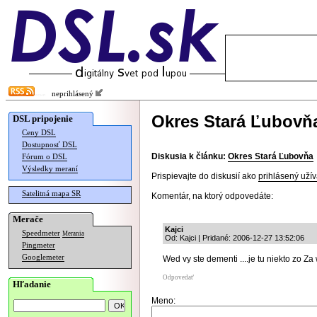
neprihlásený
Okres Stará Ľubovň
DSL pripojenie
Ceny DSL
Dostupnosť DSL
Diskusia k článku:
Okres Stará Ľubovňa
Fórum o DSL
Výsledky meraní
Prispievajte do diskusií ako
prihlásený užív
Satelitná mapa SR
Komentár, na ktorý odpovedáte:
Merače
Kajci
Speedmeter
Merania
Od: Kajci | Pridané: 2006-12-27 13:52:06
Pingmeter
Googlemeter
Wed vy ste dementi ....je tu niekto zo Za 
Odpovedať
Hľadanie
Meno: