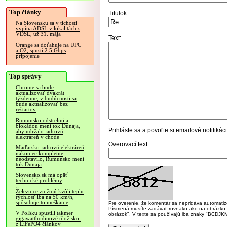
Top články
Titulok:
Na Slovensku sa v tichosti
vypína ADSL v lokalitách s
VDSL, už 31. mája
Text:
Orange sa doťahuje na UPC
a O2, spustí 2.5 Gbps
pripojenie
Top správy
Chrome sa bude
aktualizovať dvakrát
týždenne, v budúcnosti sa
bude aktualizovať bez
reštartov
Rumunsko odstrelmi a
blokádou mení tok Dunaja,
Prihláste sa
a povoľte si emailové notifiká
aby udržalo jadrovú
elektráreň v chode
Overovací text:
Maďarsko jadrovú elektráreň
nakoniec kompletne
neodstavilo, Rumunsko mení
tok Dunaja
Slovensko.sk má opäť
technické problémy
Železnice znižujú kvôli teplu
rýchlosť iba na 50 km/h,
spôsobuje to meškanie
Pre overenie, že komentár sa nepridáva automatizov
Písmená musíte zadávať rovnako ako na obrázku veľk
V Poľsku spustili takmer
obrázok". V texte sa používajú iba znaky "BC
gigawatthodinové úložisko,
z LiFePO4 článkov