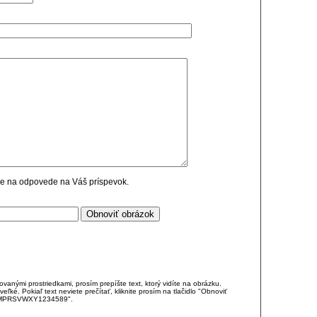
cie na odpovede na Váš príspevok.
anými prostriedkami, prosím prepíšte text, ktorý vidíte na obrázku.
é. Pokiaľ text neviete prečítať, kliknite prosím na tlačidlo "Obnoviť
DJKMPRSVWXY1234589".