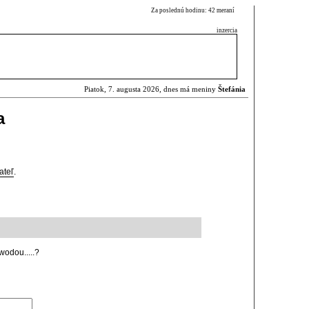
Za poslednú hodinu: 42 meraní
inzercia
Piatok, 7. augusta 2026, dnes má meniny
Štefánia
a
ateľ
.
wodou.....?