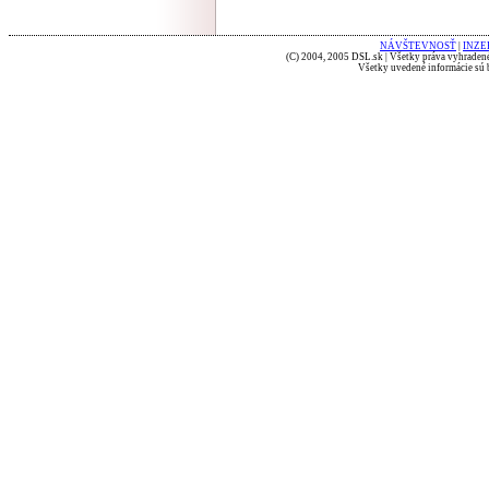
NÁVŠTEVNOSŤ
|
INZE
(C) 2004, 2005 DSL.sk | Všetky práva vyhradené
Všetky uvedené informácie sú b