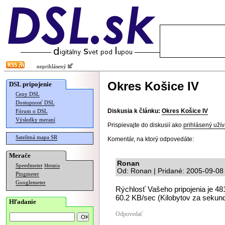
neprihlásený
Okres Košice IV
DSL pripojenie
Ceny DSL
Dostupnosť DSL
Diskusia k článku:
Okres Košice IV
Fórum o DSL
Výsledky meraní
Prispievajte do diskusií ako
prihlásený užív
Satelitná mapa SR
Komentár, na ktorý odpovedáte:
Merače
Ronan
Speedmeter
Merania
Od: Ronan | Pridané: 2005-09-08
Pingmeter
Googlemeter
Rýchlosť Vašeho pripojenia je 481
60.2 KB/sec (Kilobytov za sekund
Hľadanie
Odpovedať