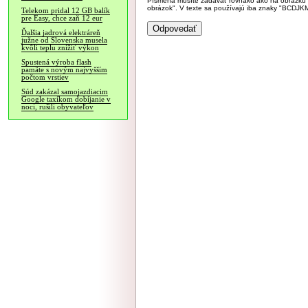
Písmená musíte zadávať rovnako ako na obrázku veľk
obrázok". V texte sa používajú iba znaky "BC
Telekom pridal 12 GB balík
pre Easy, chce zaň 12 eur
Ďalšia jadrová elektráreň
južne od Slovenska musela
kvôli teplu znížiť výkon
Spustená výroba flash
pamäte s novým najvyšším
počtom vrstiev
Súd zakázal samojazdiacim
Google taxíkom dobíjanie v
noci, rušili obyvateľov