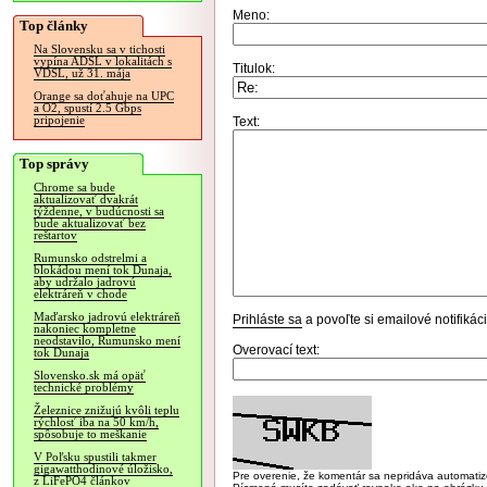
Meno:
Top články
Na Slovensku sa v tichosti
vypína ADSL v lokalitách s
Titulok:
VDSL, už 31. mája
Orange sa doťahuje na UPC
a O2, spustí 2.5 Gbps
pripojenie
Text:
Top správy
Chrome sa bude
aktualizovať dvakrát
týždenne, v budúcnosti sa
bude aktualizovať bez
reštartov
Rumunsko odstrelmi a
blokádou mení tok Dunaja,
aby udržalo jadrovú
elektráreň v chode
Maďarsko jadrovú elektráreň
Prihláste sa
a povoľte si emailové notifiká
nakoniec kompletne
neodstavilo, Rumunsko mení
Overovací text:
tok Dunaja
Slovensko.sk má opäť
technické problémy
Železnice znižujú kvôli teplu
rýchlosť iba na 50 km/h,
spôsobuje to meškanie
V Poľsku spustili takmer
gigawatthodinové úložisko,
Pre overenie, že komentár sa nepridáva automatizov
z LiFePO4 článkov