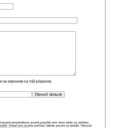
cie na odpovede na Váš príspevok.
anými prostriedkami, prosím prepíšte text, ktorý vidíte na obrázku.
é. Pokiaľ text neviete prečítať, kliknite prosím na tlačidlo "Obnoviť