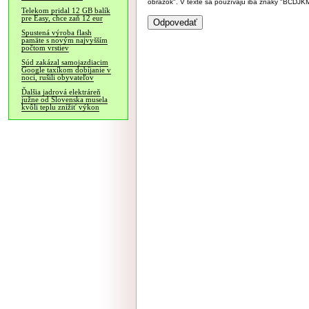
obrázok". V texte sa používajú iba znaky "BC
Telekom pridal 12 GB balík
pre Easy, chce zaň 12 eur
Spustená výroba flash
pamäte s novým najvyšším
počtom vrstiev
Súd zakázal samojazdiacim
Google taxíkom dobíjanie v
noci, rušili obyvateľov
Ďalšia jadrová elektráreň
južne od Slovenska musela
kvôli teplu znížiť výkon