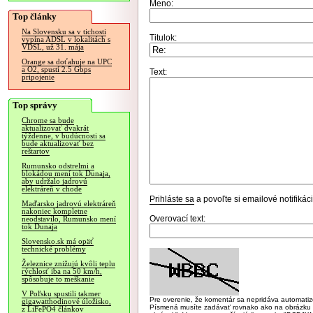
Meno:
Top články
Na Slovensku sa v tichosti
Titulok:
vypína ADSL v lokalitách s
VDSL, už 31. mája
Orange sa doťahuje na UPC
a O2, spustí 2.5 Gbps
Text:
pripojenie
Top správy
Chrome sa bude
aktualizovať dvakrát
týždenne, v budúcnosti sa
bude aktualizovať bez
reštartov
Rumunsko odstrelmi a
blokádou mení tok Dunaja,
aby udržalo jadrovú
elektráreň v chode
Prihláste sa
a povoľte si emailové notifiká
Maďarsko jadrovú elektráreň
nakoniec kompletne
Overovací text:
neodstavilo, Rumunsko mení
tok Dunaja
Slovensko.sk má opäť
technické problémy
Železnice znižujú kvôli teplu
rýchlosť iba na 50 km/h,
spôsobuje to meškanie
V Poľsku spustili takmer
Pre overenie, že komentár sa nepridáva automatizov
gigawatthodinové úložisko,
Písmená musíte zadávať rovnako ako na obrázku veľk
z LiFePO4 článkov