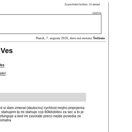
Za poslednú hodinu: 55 meraní
inzercia
Piatok, 7. augusta 2026, dnes má meniny
Štefánia
 Ves
Ves
ateľ
.
ed si dam zmerat (skutocnu) rychlost mojho pripojenia
 stahujem ta mi stahuje ccp 80kilobitov za sec a to je
 nefunguje a ked im zavolate preco nejde povedia ze
epomaha