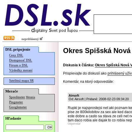
neprihlásený
Okres Spišská Nová
DSL pripojenie
Ceny DSL
Dostupnosť DSL
Diskusia k článku:
Okres Spišská Nová 
Fórum o DSL
Výsledky meraní
Prispievajte do diskusií ako
prihlásený užív
Satelitná mapa SR
Komentár, na ktorý odpovedáte:
Merače
Airsoft
Speedmeter
Merania
Od: Airsoft | Pridané: 2008-02-23 09:34:20
Pingmeter
Googlemeter
Rupki je najsprostejsi net aki poznam k
pise ze 800kilobitov za sex ale ked daco
este dobre a casto sa stava ze celi net
Hľadanie
tam daco robia ale dajak to co robia n
Odpovedať