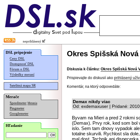
neprihlásený
Okres Spišská Nová
DSL pripojenie
Ceny DSL
Dostupnosť DSL
Diskusia k článku:
Okres Spišská Nová 
Fórum o DSL
Výsledky meraní
Prispievajte do diskusií ako
prihlásený užív
Satelitná mapa SR
Komentár, na ktorý odpovedáte:
Merače
Demax nikdy viac
Speedmeter
Merania
Od: exdemaxuser | Pridané: 2010
Pingmeter
Googlemeter
Byvam na Mieri a pred 2 rokmi so
(Demax). Prvy rok, ked som bol v
Hľadanie
islo. Sem tam dnovy vypadok ale
totalne skurvili. Rychlost sla dol
mal dost. Technik ani dispecerka 