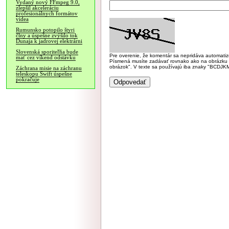
Vydaný nový FFmpeg 9.0,
zlepšil akceleráciu
profesionálnych formátov
videa
Rumunsko potopilo štyri
člny a úspešne zvýšilo tok
Dunaja k jadrovej elektrárni
Slovenská sporiteľňa bude
Pre overenie, že komentár sa nepridáva automatizov
mať cez víkend odstávku
Písmená musíte zadávať rovnako ako na obrázku veľk
obrázok". V texte sa používajú iba znaky "BC
Záchrana misie na záchranu
teleskopu Swift úspešne
pokračuje