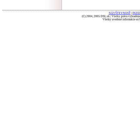
NÁVŠTEVNOSŤ
|
INZE
(C) 2004, 2005 DSL.sk | Všetky práva vyhradené
Všetky uvedené informácie sú b