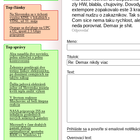
zly HW, blabla, chujoviny. Dovod
Top články
extempore zopakovalo este 3 krat
nemal nudzu o zakaznikov. Tak so
Na Slovensku sa v tichosti
vypína ADSL v lokalitách s
Com sice nema taku rychlost, ale
VDSL, už 31. mája
neda porovnat. Demax je shit.
Orange sa doťahuje na UPC
Odpovedať
a O2, spustí 2.5 Gbps
pripojenie
Meno:
Top správy
Alza nasadila dve novinky,
Titulok:
jednu užitočnú a jednu
kontroverznú
Železnice predávajú dve
tretiny lístkov elektronicky,
Text:
po donútení cestujúcich na
takýto nákup
Ďalšia jadrová elektráreň
južne od Slovenska musela
kvôli teplu znížiť výkon
V štvrtom reaktore
Mochoviec už beží štiepna
reakcia
NASA pripravuje ISS na
inštaláciu posledných
nových solárnych panelov
Microsoft v čase drahých
pamätí sľubuje
Prihláste sa
a povoľte si emailové notifiká
optimalizovať spotrebu
RAM vo Windows 11
Overovací text: