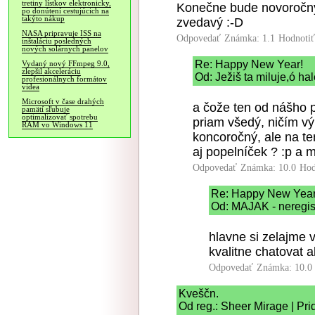
tretiny lístkov elektronicky,
Konečne bude novoročný
po donútení cestujúcich na
takýto nákup
zvedavý :-D
NASA pripravuje ISS na
Odpovedať
Známka: 1.1
Hodnoti
inštaláciu posledných
nových solárnych panelov
Re: Happy New Year!
Vydaný nový FFmpeg 9.0,
zlepšil akceleráciu
Od: Ježiš ta miluje,ó hal
profesionálnych formátov
videa
Microsoft v čase drahých
a čože ten od nášho pr
pamätí sľubuje
optimalizovať spotrebu
priam všedý, ničím vý
RAM vo Windows 11
koncoročný, ale na t
aj popelníček ? :p a m
Odpovedať
Známka: 10.0
Hod
Re: Happy New Year
Od: MAJAK - neregist
hlavne si zelajme 
kvalitne chatovat a
Odpovedať
Známka: 10.0
Kveščn.
Od reg.: Sheer Mirage | Pri