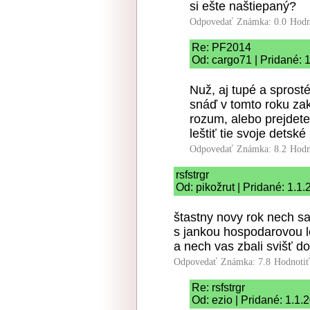
si ešte naštiepaný?
Odpovedať
Známka: 0.0
Hodn
Re: PF2014
Od: cargo71 | Pridané: 
Nuž, aj tupé a sprosté
snáď v tomto roku za
rozum, alebo prejdete
leštiť tie svoje detsk
Odpovedať
Známka: 8.2
Hodn
rsfstrgr
Od: pikožrut | Pridané: 1.1
štastny novy rok nech sa
s jankou hospodarovou l
a nech vas zbali svišť d
Odpovedať
Známka: 7.8
Hodnoti
Re: rsfstrgr
Od: ezio | Pridané: 1.1.