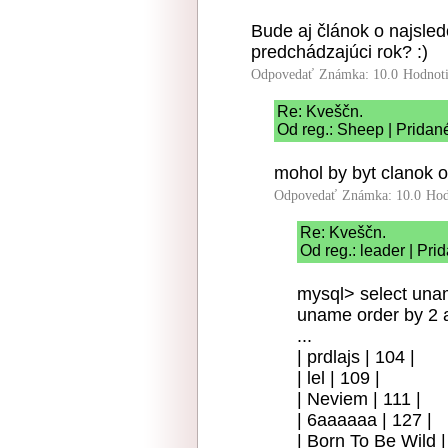
Bude aj článok o najsle
predchádzajúci rok? :)
Odpovedať
Známka: 10.0
Hodnot
Re: Kveščn.
Od reg.: Sheep | Pridan
mohol by byt clanok 
Odpovedať
Známka: 10.0
Hod
Re: Kveščn.
Od reg.: leader | Pri
mysql> select una
uname order by 2 
...
| prdlajs | 104 |
| lel | 109 |
| Neviem | 111 |
| 6aaaaaa | 127 |
| Born To Be Wild |