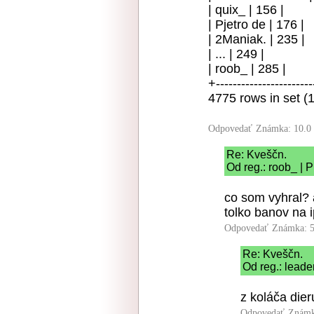
| quix_ | 156 |
| Pjetro de | 176 |
| 2Maniak. | 235 |
| ... | 249 |
| roob_ | 285 |
+----------------------
4775 rows in set (
Odpovedať
Známka: 10.0
Re: Kveščn.
Od reg.: roob_ | 
co som vyhral? 
tolko banov na i
Odpovedať
Známka: 5
Re: Kveščn.
Od reg.: leade
z koláča dieru
Odpovedať
Známk