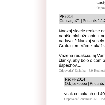
cesty
Odpov
PF2014
Od: cargo71 | Pridané: 1.1
Naozaj skvelé reakcie od
napíše blahoželanie k n
nadávať? Naozaj veselý p
Gratulujem Vám k ukážke 
Vážená redakcia, aj Vám 
články, aby bolo o čom p
úspechov....
Odpovedať
Známka: -3.9
Hodnoti
Re: PF2014
Od: jozkoooo | Pridané:
vsak co cakach od 4
Odpovedať
Známka: -6.0
Hod