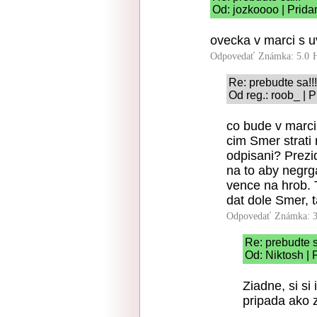
Od: jozkoooo | Prida
ovecka v marci s u
Odpovedať
Známka: 5.0
Re: prebudte sa!!!
Od reg.: roob_ | 
co bude v marci
cim Smer strati 
odpisani? Prezi
na to aby negrg
vence na hrob. T
dat dole Smer, 
Odpovedať
Známka: 3
Re: prebudte s
Od: Niktosh | 
Ziadne, si si
pripada ako