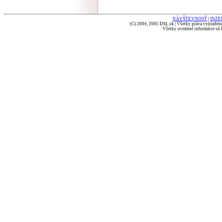
NÁVŠTEVNOSŤ
|
INZE
(C) 2004, 2005 DSL.sk | Všetky práva vyhradené
Všetky uvedené informácie sú b