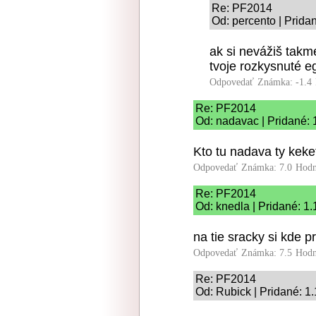
Re: PF2014
Od: percento | Prida
ak si nevážiš takme
tvoje rozkysnuté e
Odpovedať
Známka: -1.4
Re: PF2014
Od: nadavac | Pridané: 
Kto tu nadava ty keke
Odpovedať
Známka: 7.0
Hodn
Re: PF2014
Od: knedla | Pridané: 1
na tie sracky si kde p
Odpovedať
Známka: 7.5
Hodn
Re: PF2014
Od: Rubick | Pridané: 1