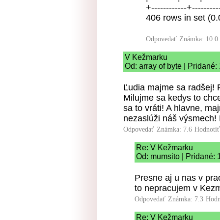
+------------+--------
406 rows in set (0.
Odpovedať
Známka: 10.0
V Kežmarku
Od: array of byte | Pridané:
Ľudia majme sa radšej! 
Milujme sa kedys to ch
sa to vráti! A hlavne, m
nezaslúži náš výsmech! 
Odpovedať
Známka: 7.6
Hodnoti
Re: V Kežmarku
Od: mumsito | Pridané: 
Presne aj u nas v pr
to nepracujem v Kez
Odpovedať
Známka: 7.3
Hodn
Re: V Kežmarku