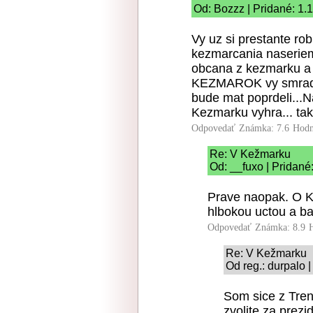
Od: Bozzz | Pridané: 1.
Vy uz si prestante ro
kezmarcania naseriem
obcana z kezmarku a
KEZMAROK vy smradi .
bude mat poprdeli...Na
Kezmarku vyhra... tak
Odpovedať
Známka: 7.6
Hodn
Re: V Kežmarku
Od: __fuxo | Pridané
Prave naopak. O K
hlbokou uctou a b
Odpovedať
Známka: 8.9
Re: V Kežmarku
Od reg.: durpalo 
Som sice z Trenc
zvolite za prez