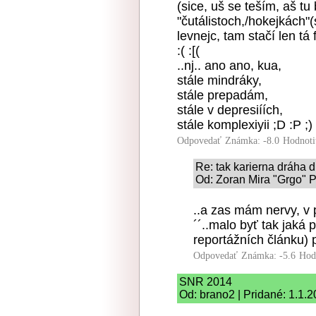
(sice, uš se teším, aš tu
"čutálistoch,/hokejkách"(
levnejc, tam stačí len tá 
:( :[(
..nj.. ano ano, kua,
stále mindráky,
stále prepadám,
stále v depresiíích,
stále komplexiyii ;D :P ;) 
Odpovedať
Známka: -8.0
Hodnoti
Re: tak karierna dráha d
Od: Zoran Mira "Grgo" Pi
..a zas mám nervy, v pt
´´..malo byť tak jaká 
reportážních článku) pr
Odpovedať
Známka: -5.6
Hod
SNR 2014
Od: brano2 | Pridané: 1.1.