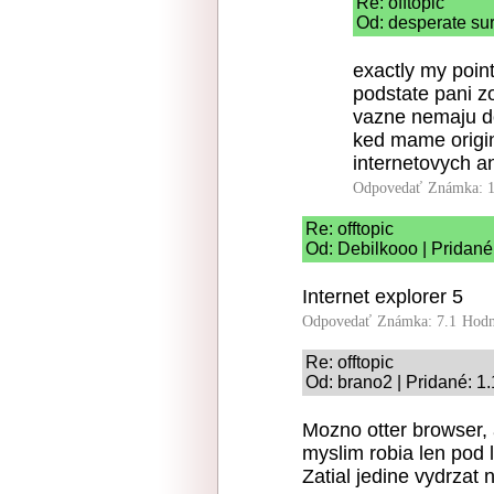
Re: offtopic
Od: desperate sur
exactly my point
podstate pani z
vazne nemaju do
ked mame origin
internetovych an
Odpovedať
Známka: 1
Re: offtopic
Od: Debilkooo | Pridané
Internet explorer 5
Odpovedať
Známka: 7.1
Hodn
Re: offtopic
Od: brano2 | Pridané: 1
Mozno otter browser, a
myslim robia len pod l
Zatial jedine vydrzat 