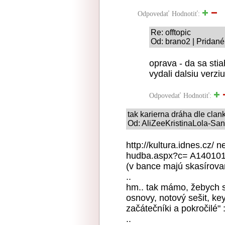
Odpovedať
Hodnotiť:
Re: offtopic
Od: brano2 | Pridané
oprava - da sa st
vydali dalsiu verziu
Odpovedať
Hodnotiť:
tak karierna dráha dle clank
Od: AliZeeKristinaLola-San
http://kultura.idnes.cz/ 
hudba.aspx?c= A14010
(v bance majú skasírovan
..
hm.. tak mámo, žebych som
osnovy, notový sešit, ke
začátečníki a pokročilé" :
..