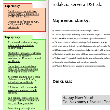
redakcia servera DSL.sk.
Top články
Na Slovensku sa v tichosti
vypína ADSL v lokalitách s
VDSL, už 31. mája
Najnovšie články:
Orange sa doťahuje na UPC
a O2, spustí 2.5 Gbps
pripojenie
V štvrtom reaktore Mochoviec už beží štiepna reakcia
Železnice predávajú dve tretiny lístkov elektronicky, po donútení ce
Top správy
Alza nasadila dve novinky, jednu užitočnú a jednu kontroverznú
Alza nasadila dve novinky,
Záchrana misie na záchranu teleskopu Swift úspešne pokračuje
jednu užitočnú a jednu
Microsoft v čase drahých pamätí sľubuje optimalizovať spotrebu
kontroverznú
NASA pripravuje ISS na inštaláciu posledných nových solárnych p
Maďarsko jadrovú elektráreň
Ďalšia jadrová elektráreň južne od Slovenska musela kvôli teplu zn
nakoniec kompletne
neodstavilo, Rumunsko mení
Vydaný nový FFmpeg 9.0, zlepšil akceleráciu profesionálnych form
tok Dunaja
Slovenská sporiteľňa bude mať cez víkend odstávku
Ďalšia jadrová elektráreň
NASA na diaľku na sonde Voyager 2 úspešne znížila spotrebu
južne od Slovenska musela
kvôli teplu znížiť výkon
Železnice znižujú kvôli teplu
rýchlosť iba na 50 km/h,
Diskusia:
spôsobuje to meškanie
NASA na diaľku na sonde
Voyager 2 úspešne znížila
spotrebu
Happy New Year!
Súd zakázal samojazdiacim
Google taxíkom dobíjanie v
Od: Neznámy užívatel | Pri
noci, rušili obyvateľov
Železnice predávajú dve