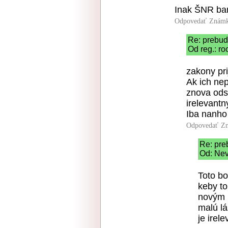
Inak ŠNR ba
Odpovedať
Známk
Re: prebudt
Od reg.: ro
zakony pr
Ak ich ne
znova odsu
irelevant
Iba nanho
Odpovedať
Zn
Re: preb
Od: Nev
Toto bo
keby to
novým 
malú lá
je irel