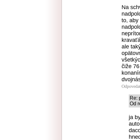
Na sch
nadpol
to, aby
nadpolo
nepríto
kravaťá
ale tak
opätovn
všetkýc
čiže 76
konaní
dvojnás
Odpoveda
Re: 
Od r
ja b
auto
daco
hned