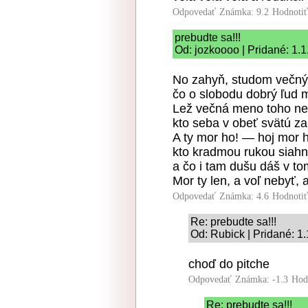
Odpovedať
Známka: 9.2
Hodnoti
prebudte sa!!!
Od: jozkoooo | Pridané: 1.
No zahyň, studom večný
čo o slobodu dobrý ľud 
Lež večná meno toho ne
kto seba v obeť svätú za
A ty mor ho! — hoj mor 
kto kradmou rukou siahn
a čo i tam dušu dáš v to
Mor ty len, a voľ nebyť,
Odpovedať
Známka: 4.6
Hodnoti
Re: prebudte sa!!!
Od: Rubick | Pridané: 1
choď do pitche
Odpovedať
Známka: -1.3
Hod
Re: prebudte sa!!!