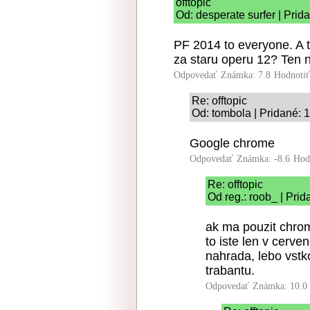
offtopic
Od: desperate surfer | Prid
PF 2014 to everyone. A t
za staru operu 12? Ten n
Odpovedať
Známka: 7.8
Hodnoti
Re: offtopic
Od: tombola | Pridané: 
Google chrome
Odpovedať
Známka: -8.6
Hod
Re: offtopic
Od reg.: roob_ | Pri
ak ma pouzit chrom
to iste len v cerv
nahrada, lebo vstko
trabantu.
Odpovedať
Známka: 10.0