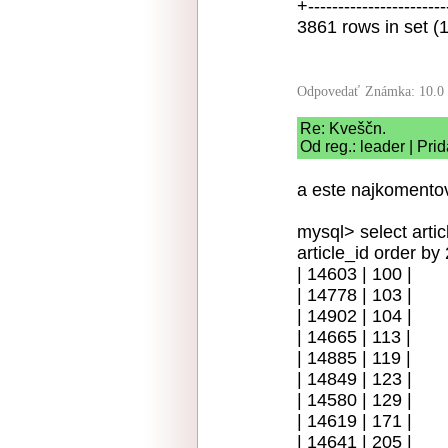
+----------------------
3861 rows in set (
Odpovedať
Známka: 10.0
Re: Kveščn.
Od reg.: leader | Pri
a este najkomento
mysql> select arti
article_id order by 
| 14603 | 100 |
| 14778 | 103 |
| 14902 | 104 |
| 14665 | 113 |
| 14885 | 119 |
| 14849 | 123 |
| 14580 | 129 |
| 14619 | 171 |
| 14641 | 205 |