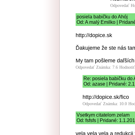
Odpovedať
Ho
posiela babičku do Ahój
Od: A malý Emilko | Pridan
http://dopice.sk
Ďakujeme že ste nás tam 
My tam pošleme daľších 
Odpovedať
Známka: 7.6
Hodnoti
Re: posiela babičku do 
Od: azase | Pridané: 2.
http://dopice.sk/fico
Odpovedať
Známka: 10.0
Hod
Vsetkym citatelom zelam
Od: fsfsfs | Pridané: 1.1.20
vela vela vela a redukcii