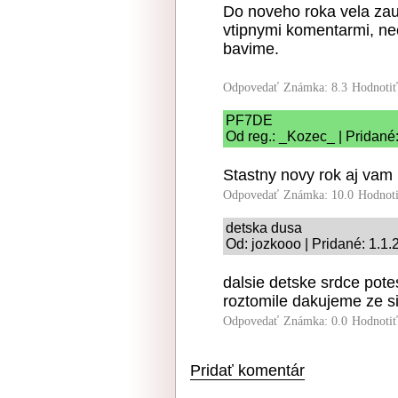
Do noveho roka vela zau
vtipnymi komentarmi, ne
bavime.
Odpovedať
Známka: 8.3
Hodnoti
PF7DE
Od reg.: _Kozec_ | Pridané
Stastny novy rok aj vam 
Odpovedať
Známka: 10.0
Hodnot
detska dusa
Od: jozkooo | Pridané: 1.1
dalsie detske srdce pote
roztomile dakujeme ze si 
Odpovedať
Známka: 0.0
Hodnoti
Pridať komentár