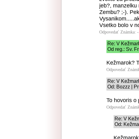
jeb?, manzelku 
Zembu? ;-). Pek
Vysanikom.....a
Vsetko bolo v no
Odpovedať
Známka: -
Re: V Kežmar
Od reg.: Sv. F
Kežmarok? To
Odpovedať
Známk
Re: V Kežmar
Od: Bozzz | Pr
To hovoris o
Odpovedať
Známk
Re: V Kež
Od: Kežmar
Kežmarok 