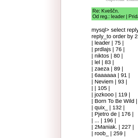
Re: Kveščn.
Od reg.: leader | Pri
mysql> select repl
reply_to order by 2
| leader | 75 |
| prdlajs | 76 |
| niktos | 80 |
| lel | 83 |
| zaeza | 89 |
| 6aaaaaa | 91 |
| Neviem | 93 |
| | 105 |
| jozkooo | 119 |
| Born To Be Wild |
| quix_ | 132 |
| Pjetro de | 176 |
| ... | 196 |
| 2Maniak. | 227 |
| roob_ | 259 |