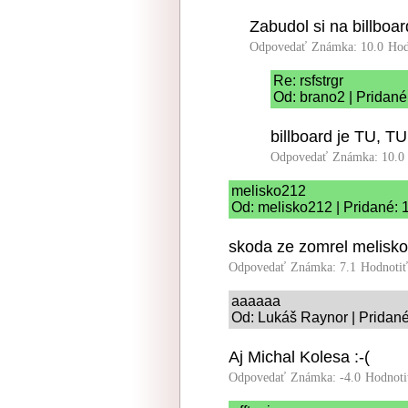
Zabudol si na billboar
Odpovedať
Známka: 10.0
Hod
Re: rsfstrgr
Od: brano2 | Pridané
billboard je TU, T
Odpovedať
Známka: 10.0
melisko212
Od: melisko212 | Pridané: 
skoda ze zomrel melisko 
Odpovedať
Známka: 7.1
Hodnoti
aaaaaa
Od: Lukáš Raynor | Pridané
Aj Michal Kolesa :-(
Odpovedať
Známka: -4.0
Hodnoti