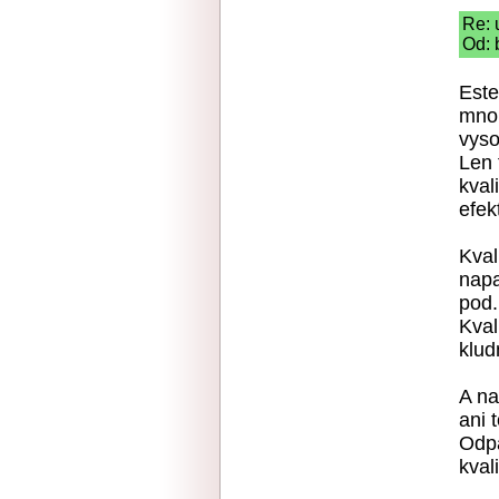
Re: 
Od: 
Este
mnoh
vyso
Len 
kval
efek
Kval
napa
pod.
Kval
klud
A na
ani 
Odpa
kvali