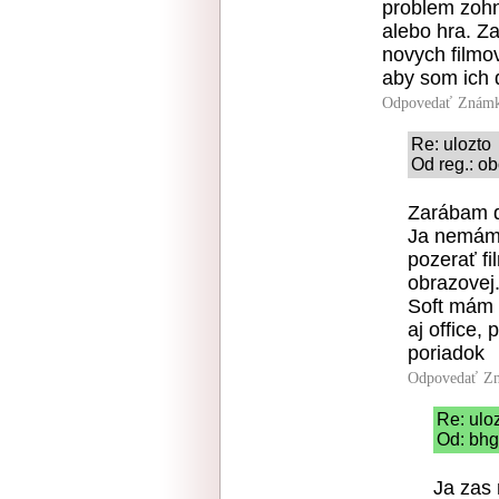
problem zohna
alebo hra. Z
novych filmov
aby som ich 
Odpovedať
Známk
Re: ulozto
Od reg.: ob
Zarábam do
Ja nemám 
pozerať fi
obrazovej
Soft mám 
aj office,
poriadok
Odpovedať
Zn
Re: ulo
Od: bhg
Ja zas 