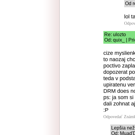
Od r
lol 
Odpov
Re: ulozto
Od: quix_ | Pr
cize myslien
to naozaj chc
poctivo zapl
dopozerat po
teda v podsta
upiratenu ver
DRM does no
ps: ja som si
dali zohnat a
:P
Odpovedať
Známk
Lepšia než 
Od: Muad'D