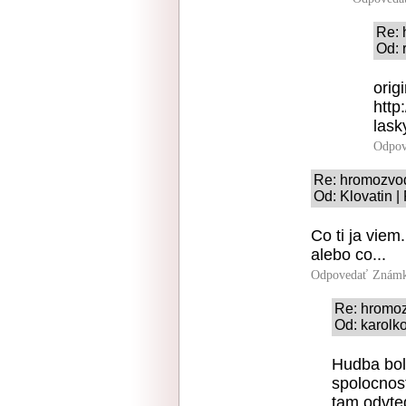
Re:
Od: 
orig
http
lask
Odpov
Re: hromozvo
Od: Klovatin |
Co ti ja viem
alebo co...
Odpovedať
Známk
Re: hromo
Od: karolk
Hudba bola
spolocnos
tam odvted