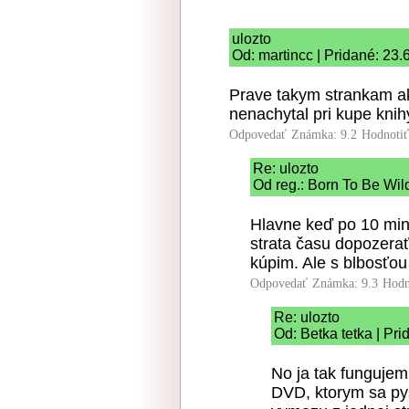
ulozto
Od: martincc | Pridané: 23.
Prave takym strankam ak
nenachytal pri kupe knih
Odpovedať
Známka: 9.2
Hodnoti
Re: ulozto
Od reg.: Born To Be Wil
Hlavne keď po 10 minú
strata času dopozerať. 
kúpim. Ale s blbosťou
Odpovedať
Známka: 9.3
Hodn
Re: ulozto
Od: Betka tetka | Pr
No ja tak fungujem 
DVD, ktorym sa pys