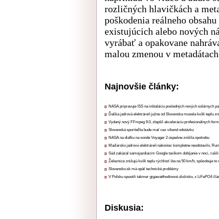
rozličných hlavičkách a met
poškodenia reálneho obsahu
existujúcich alebo nových ná
vyrábať a opakovane nahráva
malou zmenou v metadátach 
Najnovšie články:
NASA pripravuje ISS na inštaláciu posledných nových solárnych p
Ďalšia jadrová elektráreň južne od Slovenska musela kvôli teplu zn
Vydaný nový FFmpeg 9.0, zlepšil akceleráciu profesionálnych form
Slovenská sporiteľňa bude mať cez víkend odstávku
NASA na diaľku na sonde Voyager 2 úspešne znížila spotrebu
Maďarsko jadrovú elektráreň nakoniec kompletne neodstavilo, Ru
Súd zakázal samojazdiacim Google taxíkom dobíjanie v noci, rušili
Železnice znižujú kvôli teplu rýchlosť iba na 50 km/h, spôsobuje t
Slovensko.sk má opäť technické problémy
V Poľsku spustili takmer gigawatthodinové úložisko, z LiFePO4 čl
Diskusia: