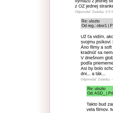
vymazu z jednej stra
z OZ jednej stranke
Odpovedať
Známka: 6.9
Re: ulozto
Od reg.: obor1 | 
Už ťa vidím, ak
svojmu psíkovi :
Áno filmy a sof
kradnúť sa nem
V dnešnom globa
podľa priemernej
Asi by bolo sch
dni... a ták...
Odpovedať
Známka: -
Re: ulozto
Od: ASD_ | Pr
Takto bud za
vela filmov. 