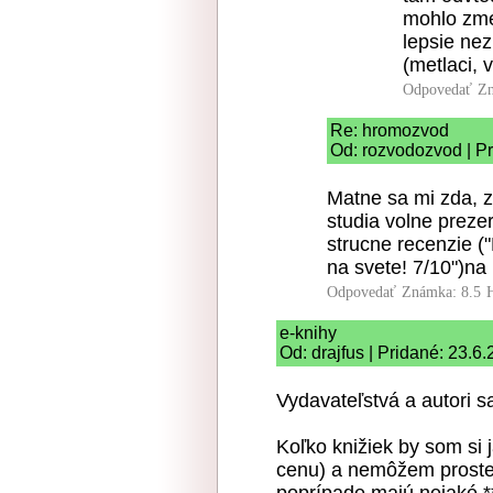
mohlo zmen
lepsie nez
(metlaci,
Odpovedať
Zn
Re: hromozvod
Od: rozvodozvod | Pr
Matne sa mi zda, z
studia volne prezer
strucne recenzie ("D
na svete! 7/10")na 
Odpovedať
Známka: 8.5
e-knihy
Od: drajfus | Pridané: 23.6
Vydavateľstvá a autori s
Koľko knižiek by som si 
cenu) a nemôžem proste,