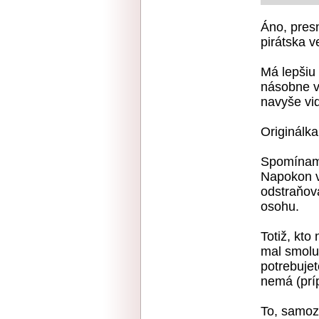
Áno, pres
pirátska v
Má lepšiu
násobne v
navyše vid
Originálk
Spomínam s
Napokon v
odstraňov
osohu.
Totiž, kt
mal smolu.
potrebuje
nemá (prí
To, samozr