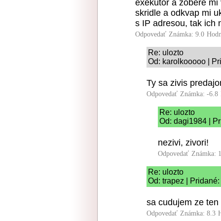
exekutor a zobere mi 
skridle a odkvap mi uk
s IP adresou, tak ich 
Odpovedať
Známka: 9.0
Hodn
Re: ulozto
Od: karolkooooo | Pr
Ty sa zivis predaj
Odpovedať
Známka: -6.8
Re: ulozto
Od: dagi1984 | P
nezivi, zivori!
Odpovedať
Známka: 1
Re: ulozto
Od: trapez | Pridané
sa cudujem ze ten 
Odpovedať
Známka: 8.3