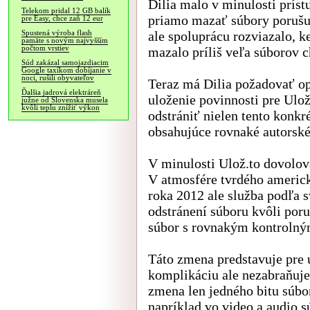
Dilia malo v minulosti prís
Telekom pridal 12 GB balík
priamo mazať súbory porušuj
pre Easy, chce zaň 12 eur
ale spoluprácu rozviazalo, 
Spustená výroba flash
pamäte s novým najvyšším
počtom vrstiev
mazalo príliš veľa súborov 
Súd zakázal samojazdiacim
Google taxíkom dobíjanie v
noci, rušili obyvateľov
Teraz má Dilia požadovať op
Ďalšia jadrová elektráreň
uloženie povinnosti pre Ulož
južne od Slovenska musela
kvôli teplu znížiť výkon
odstrániť nielen tento konkr
obsahujúce rovnaké autorské
V minulosti Ulož.to dovolova
V atmosfére tvrdého americ
roka 2012 ale služba podľa 
odstránení súboru kvôli por
súbor s rovnakým kontroln
Táto zmena predstavuje pre 
komplikáciu ale nezabraňuje
zmena len jedného bitu súbo
napríklad vo video a audio 