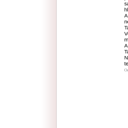
s
h
A
n
T
V
m
A
T
N
t
O