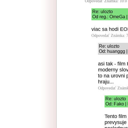
Odpovedať
Známka: 10.0
Re: ulozto
Od reg.: OmeGa |
viac sa hodi EO
Odpovedať
Známka: 7
Re: ulozto
Od: huanggg |
asi tak - fil
moderny slove
to na urovni 
hraju...
Odpovedať
Známk
Re: ulozto
Od: Fako |
Tento film
prevysuje 