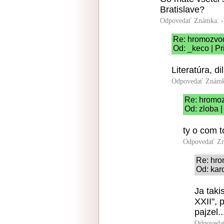
Bratislave?
Odpovedať
Známka: -
Re: hromozvo
Od: _keco | P
Literatúra, dil
Odpovedať
Známk
Re: hromo
Od: zloba 
ty o com t
Odpovedať
Zn
Re: hr
Od: kar
Ja tak
XXII", 
pajzel..
Odpoveda