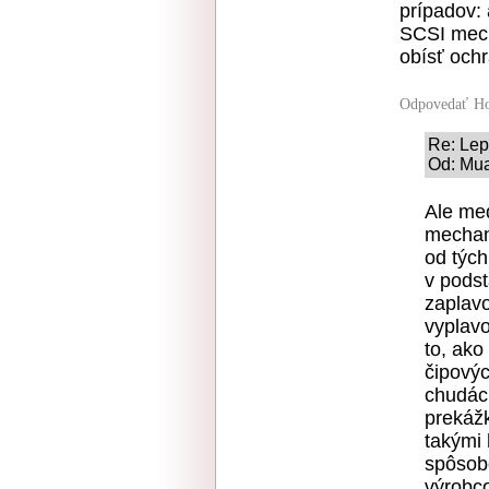
prípadov:
SCSI mecha
obísť och
Odpovedať
Ho
Re: Lep
Od: Mua
Ale med
mechaní
od týc
v podst
zaplavo
vyplav
to, ako
čipovýc
chudác
prekážk
takými 
spôsobo
výrobco