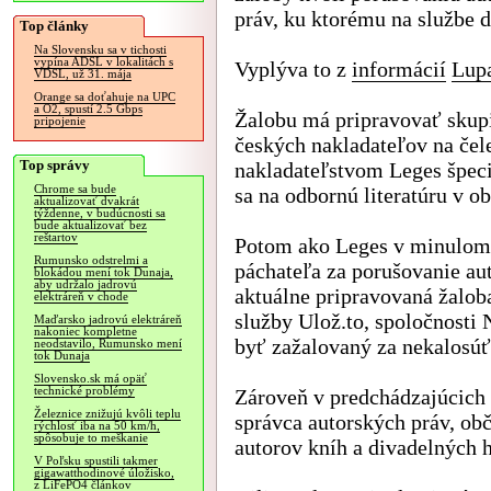
práv, ku ktorému na službe 
Top články
Na Slovensku sa v tichosti
vypína ADSL v lokalitách s
Vyplýva to z
informácií
Lup
VDSL, už 31. mája
Orange sa doťahuje na UPC
a O2, spustí 2.5 Gbps
Žalobu má pripravovať skup
pripojenie
českých nakladateľov na čel
Top správy
nakladateľstvom Leges špec
Chrome sa bude
sa na odbornú literatúru v ob
aktualizovať dvakrát
týždenne, v budúcnosti sa
bude aktualizovať bez
reštartov
Potom ako Leges v minulom
Rumunsko odstrelmi a
páchateľa za porušovanie au
blokádou mení tok Dunaja,
aby udržalo jadrovú
aktuálne pripravovaná žalob
elektráreň v chode
služby Ulož.to, spoločnosti
Maďarsko jadrovú elektráreň
nakoniec kompletne
byť zažalovaný za nekalosúť
neodstavilo, Rumunsko mení
tok Dunaja
Slovensko.sk má opäť
technické problémy
Zároveň v predchádzajúcich 
Železnice znižujú kvôli teplu
správca autorských práv, ob
rýchlosť iba na 50 km/h,
spôsobuje to meškanie
autorov kníh a divadelných h
V Poľsku spustili takmer
gigawatthodinové úložisko,
z LiFePO4 článkov