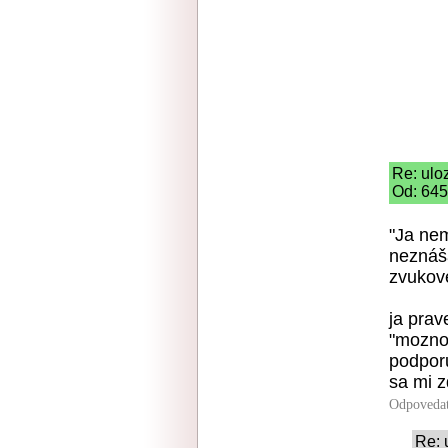
Re: ulo
Od: 645
"Ja nem
neznáša
zvukove
ja prav
"moznos
podpor
sa mi z
Odpoveda
Re: 