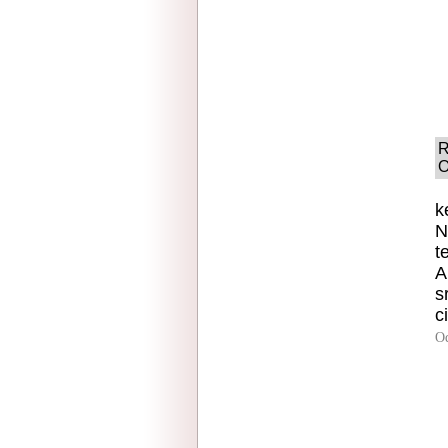
R
O
k
N
t
A
s
c
O