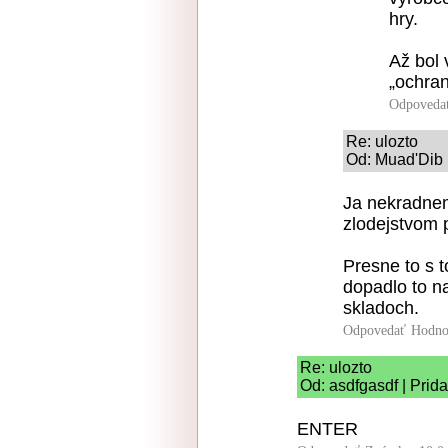
hry.
Až bol
„ochran
Odpoveda
Re: ulozto
Od: Muad'Dib 
Ja nekradnem 
zlodejstvom 
Presne to s t
dopadlo to na
skladoch.
Odpovedať
Hodno
Re: ulozto
Od: asdfgasdf | Prid
ENTER