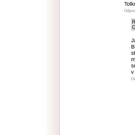
Tolk
Odpov
R
O
J
B
s
m
s
v
O