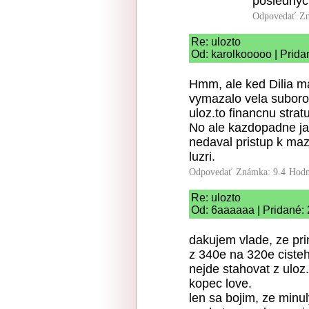
poslednych
Odpovedať
Zn
Re: ulozto
Od: karolkooooo | Prida
Hmm, ale ked Dilia m
vymazalo vela suboro
uloz.to financnu strat
No ale kazdopadne ja
nedaval pristup k maz
luzri.
Odpovedať
Známka: 9.4
Hodn
Re: ulozto
Od: 6aaaaaa | Pridané:
dakujem vlade, ze pri
z 340e na 320e cisteh
nejde stahovat z uloz.t
kopec love.
len sa bojim, ze minu