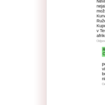
Nevi
neja
možn
Kurv
Ružo
Kupu
v Te
afrik
Odpov
R
O
p
v
b
n
O