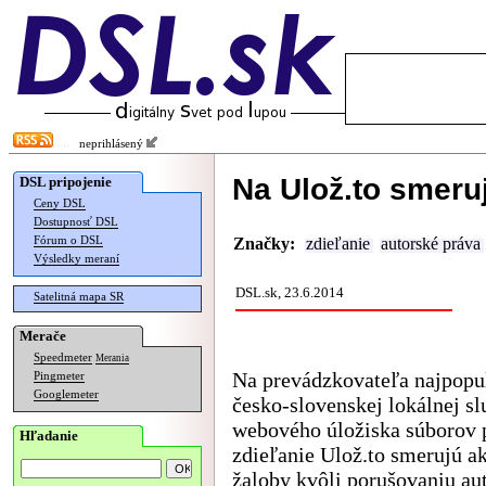
neprihlásený
Na Ulož.to smeru
DSL pripojenie
Ceny DSL
Dostupnosť DSL
Fórum o DSL
Značky:
zdieľanie
autorské práva
Výsledky meraní
DSL.sk, 23.6.2014
Satelitná mapa SR
Merače
Speedmeter
Merania
Na prevádzkovateľa najpopul
Pingmeter
Googlemeter
česko-slovenskej lokálnej s
webového úložiska súborov p
Hľadanie
zdieľanie Ulož.to smerujú a
žaloby kvôli porušovaniu au