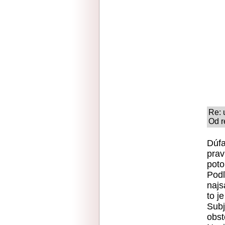
Re: 
Od r
Dúfa
prav
poto
Podľ
najs
to j
Subj
obst