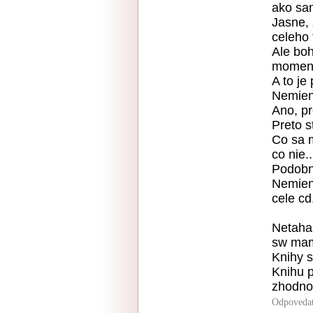
ako sam
Jasne, 
celeho 
Ale boh
moment
A to je
Nemieni
Ano, pr
Preto 
Co sa m
co nie.
Podobn
Nemien
cele cd
Netaha
sw mam
Knihy s
Knihu p
zhodnot
Odpoveda