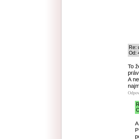
Re: 
Od: 
To ž
práv
A ne
najm
Odpov
R
O
A
P
p