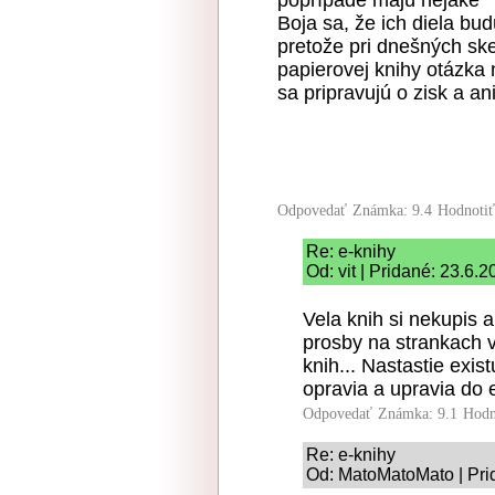
poprípade majú nejaké *
Boja sa, že ich diela bu
pretože pri dnešných s
papierovej knihy otázka 
sa pripravujú o zisk a an
Odpovedať
Známka: 9.4
Hodnoti
Re: e-knihy
Od: vit | Pridané: 23.6.
Vela knih si nekupis 
prosby na strankach v
knih... Nastastie exis
opravia a upravia do 
Odpovedať
Známka: 9.1
Hodn
Re: e-knihy
Od: MatoMatoMato | Pri