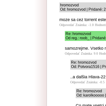
hromozvod
Od: hromozvod | Pridané: 
moze sa cez torrent este
Odpovedať
Známka: -1.0
Hodnoti
Re: hromozvod
Od reg.: roob_ | Pridané
samozrejme. Vsetko n
Odpovedať
Známka: 9.0
Hodn
Re: hromozvod
Od: Potvora1516 | P
..a dalšia Hlava-22 
Odpovedať
Známka: -0.5
Re: hromozvod
Od: karolkooooo |
Co mate vsetci 