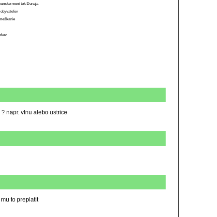
munsko mení tok Dunaja
 obyvateľov
o meškanie
ánkov
? napr. vlnu alebo ustrice
mu to preplatit