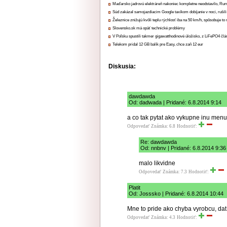
Maďarsko jadrovú elektráreň nakoniec kompletne neodstavilo, Ru
Súd zakázal samojazdiacim Google taxíkom dobíjanie v noci, rušili
Železnice znižujú kvôli teplu rýchlosť iba na 50 km/h, spôsobuje t
Slovensko.sk má opäť technické problémy
V Poľsku spustili takmer gigawatthodinové úložisko, z LiFePO4 čl
Telekom pridal 12 GB balík pre Easy, chce zaň 12 eur
Diskusia:
dawdawda
Od: dadwada | Pridané: 6.8.2014 9:14
a co tak pytat ako vykupne inu menu 
Odpovedať
Známka: 6.8
Hodnotiť:
Re: dawdawda
Od: nnbnv | Pridané: 6.8.2014 9:36
malo likvidne
Odpovedať
Známka: 7.3
Hodnotiť:
Platit
Od: Josssko | Pridané: 6.8.2014 10:44
Mne to pride ako chyba vyrobcu, dat 
Odpovedať
Známka: 4.3
Hodnotiť: