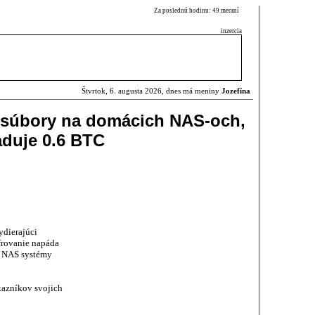
Za poslednú hodinu: 49 meraní
inzercia
Štvrtok, 6. augusta 2026, dnes má meniny
Jozefína
 súbory na domácich NAS-och,
aduje 0.6 BTC
ydierajúci
ifrovanie napáda
é NAS systémy
azníkov svojich