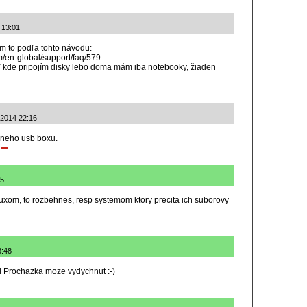
4 13:01
m to podľa tohto návodu:
m/en-global/support/faq/579
ť kde pripojím disky lebo doma mám iba notebooky, žiaden
8.2014 22:16
erneho usb boxu.
45
 linuxom, to rozbehnes, resp systemom ktory precita ich suborovy
3:48
 si Prochazka moze vydychnut :-)