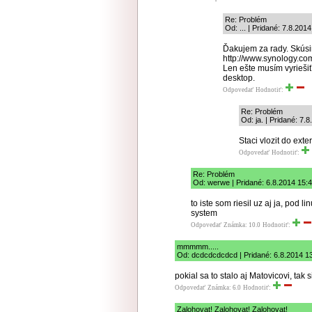
Re: Problém
Od: ... | Pridané: 7.8.201
Ďakujem za rady. Skúsi
http://www.synology.co
Len ešte musím vyrieši
desktop.
Odpovedať
Hodnotiť:
Re: Problém
Od: ja. | Pridané: 7.
Staci vlozit do ext
Odpovedať
Hodnotiť:
Re: Problém
Od: werwe | Pridané: 6.8.2014 15:
to iste som riesil uz aj ja, pod
system
Odpovedať
Známka: 10.0
Hodnotiť:
mmmmm.....
Od: dcdcdcdcdcd | Pridané: 6.8.2014 1
pokial sa to stalo aj Matovicovi, tak
Odpovedať
Známka: 6.0
Hodnotiť:
Zalohovat! Zalohovat! Zalohovat!