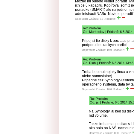
Možno mi budete vedieť poradiť. 
ich celú kapacitu. Kopíroval som z 
poriadku (SMART) ale na jednom píš
administrácií NASu. Neviete poradi
Odpovedať
Známka: 3.3
Hodnotiť:
Re: Problém
Od: Murkoslav | Pridané: 6.8.2014 
Pripoj si tie disky k pocitacu p
podporu linuxackych particii.
Odpovedať
Známka: 10.0
Hodnotiť:
Re: Problém
Od: Richi | Pridané: 6.8.2014 13:46
Treba bootnut nejaky linux a v 
alebo samostatne)
Pripadne cez Synology Assitenta
operacneho systemu, data by tam
Odpovedať
Známka: 10.0
Hodnotiť:
Re: Problém
Od: ja. | Pridané: 6.8.2014 15:
Na Synology, aj ked su disk
md volume.
Takze treba mat pocitac s L
ako bolo na NAS, namountov
Odpovedať
Známka: 10.0
Hodnotiť: