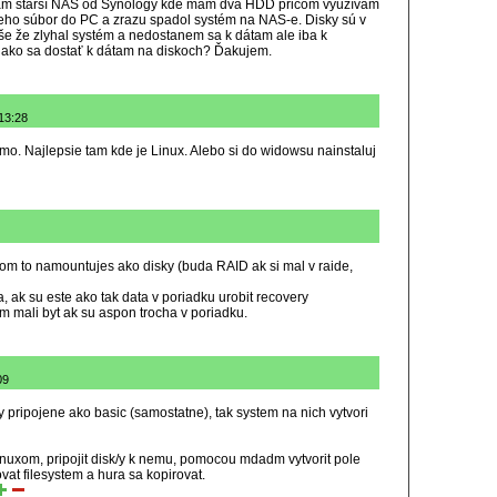
Mám starší NAS od Synology kde mám dva HDD pričom využívam
neho súbor do PC a zrazu spadol systém na NAS-e. Disky sú v
e že zlyhal systém a nedostanem sa k dátam ale iba k
ť ako sa dostať k dátam na diskoch? Ďakujem.
13:28
riamo. Najlepsie tam kde je Linux. Alebo si do widowsu nainstaluj
nom to namountujes ako disky (buda RAID ak si mal v raide,
, ak su este ako tak data v poriadku urobit recovery
 mali byt ak su aspon trocha v poriadku.
09
y pripojene ako basic (samostatne), tak system na nich vytvori
inuxom, pripojit disk/y k nemu, pomocou mdadm vytvorit pole
at filesystem a hura sa kopirovat.