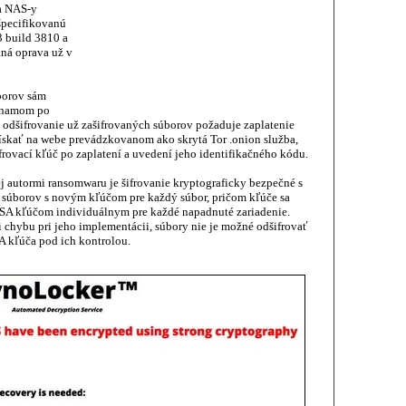
a NAS-y
ešpecifikovanú
 build 3810 a
aná oprava už v
borov sám
oznamom po
 odšifrovanie už zašifrovaných súborov požaduje zaplatenie
ískať na webe prevádzkovanom ako skrytá Tor .onion služba,
frovací kľúč po zaplatení a uvedení jeho identifikačného kódu.
j autormi ransomwaru je šifrovanie kryptograficky bezpečné s
 súborov s novým kľúčom pre každý súbor, pričom kľúče sa
SA kľúčom individuálnym pre každé napadnuté zariadenie.
i chybu pri jeho implementácii, súbory nie je možné odšifrovať
A kľúča pod ich kontrolou.