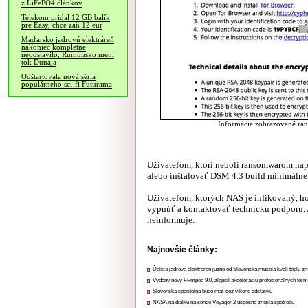
z LiFePO4 článkov
Telekom pridal 12 GB balík
pre Easy, chce zaň 12 eur
Maďarsko jadrovú elektráreň
nakoniec kompletne
neodstavilo, Rumunsko mení
tok Dunaja
Odštartovala nová séria
populárneho sci-fi Futurama
Informácie zobrazované ran
Užívateľom, ktorí neboli ransomwarom nap
alebo inštalovať DSM 4.3 build minimálne
Užívateľom, ktorých NAS je infikovaný, h
vypnúť a kontaktovať technickú podporu.
neinformuje.
Najnovšie články:
Ďalšia jadrová elektráreň južne od Slovenska musela kvôli teplu zn
Vydaný nový FFmpeg 9.0, zlepšil akceleráciu profesionálnych form
Slovenská sporiteľňa bude mať cez víkend odstávku
NASA na diaľku na sonde Voyager 2 úspešne znížila spotrebu