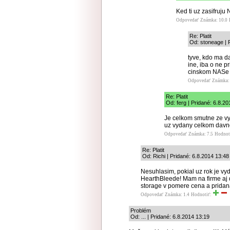
Ked ti uz zasifruju
Odpovedať
Známka: 10.0
Re: Platit
Od: stoneage | 
tyve, kdo ma d
ine, iba o ne 
cinskom NASe
Odpovedať
Známka: 
Re: Platit
Od: ferg | Pridané: 6.8.2
Je celkom smutne ze vy
uz vydany celkom davn
Odpovedať
Známka: 7.5
Hodnot
Re: Platit
Od: Richi | Pridané: 6.8.2014 13:48
Nesuhlasim, pokial uz rok je vyd
HearthBleede! Mam na firme aj 
storage v pomere cena a pridan
Odpovedať
Známka: 1.4
Hodnotiť:
Problém
Od: ... | Pridané: 6.8.2014 13:19