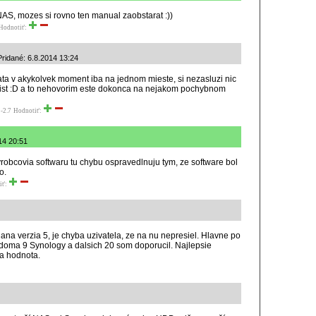
 NAS, mozes si rovno ten manual zaobstarat :))
Hodnotiť:
Pridané: 6.8.2014 13:24
ata v akykolvek moment iba na jednom mieste, si nezasluzi nic
prist :D a to nehovorim este dokonca na nejakom pochybnom
-2.7
Hodnotiť:
014 20:51
robcovia softwaru tu chybu ospravedlnuju tym, ze software bol
o.
iť:
ana verzia 5, je chyba uzivatela, ze na nu nepresiel. Hlavne po
doma 9 Synology a dalsich 20 som doporucil. Najlepsie
a hodnota.