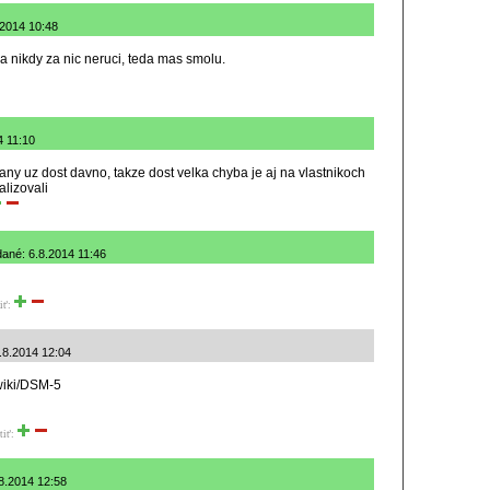
8.2014 10:48
a nikdy za nic neruci, teda mas smolu.
4 11:10
y uz dost davno, takze dost velka chyba je aj na vlastnikoch
alizovali
dané: 6.8.2014 11:46
iť:
.8.2014 12:04
/wiki/DSM-5
tiť:
.8.2014 12:58