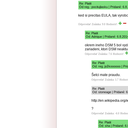
Re: Platit
Od reg.: pocitujlasku | Pridané: 6.
ked si precitas EULA, tak vyrobc
Odpovedať
Známka: 9.0
Hodnotiť:
Re: Platit
Od: Adrique | Pridané: 6.8.201
okrem ineho DSM 5 bol vydan
zariadeni, ktori DSM neaktu
Odpovedať
Známka: 7.6
Hodnotiť:
Re: Platit
Od: reg.:jožkoooooo | Pri
Šetci mate praudu.
Odpovedať
Známka: 5.7
Hodnot
Re: Platit
Od: stoneage | Pridané: 6
http://en.wikipedia.org
?
Odpovedať
Známka: -6.0
Hodno
Re: Platit
Od: sha | Pridané: 6