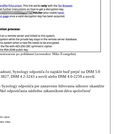
somwarom po prihlásení (screenshot: Mike Evangelist)
adnutí, Synology odporúča čo najskôr buď prejsť na DSM 5.0
 3827, DSM 4.2-3243 a novší alebo DSM 4.0-2259 a novší.
o Synology odporúča pre zastavenie šifrovania súborov okamžite
 Aké odporúčania následne zákazníkom dáva spoločnosť
ížiť výkon
átov videa