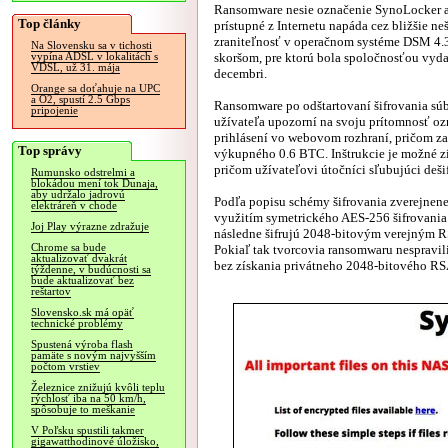
Ransomware nesie označenie SynoLocker 
Top články
prístupné z Internetu napáda cez bližšie n
zraniteľnosť v operačnom systéme DSM 4.3
Na Slovensku sa v tichosti
skoršom, pre ktorú bola spoločnosťou vyd
vypína ADSL v lokalitách s
VDSL, už 31. mája
decembri.
Orange sa doťahuje na UPC
a O2, spustí 2.5 Gbps
Ransomware po odštartovaní šifrovania sú
pripojenie
užívateľa upozorní na svoju prítomnosť 
prihlásení vo webovom rozhraní, pričom za
Top správy
výkupného 0.6 BTC. Inštrukcie je možné z
pričom užívateľovi útočníci sľubujúci deši
Rumunsko odstrelmi a
blokádou mení tok Dunaja,
aby udržalo jadrovú
Podľa popisu schémy šifrovania zverejnene
elektráreň v chode
využitím symetrického AES-256 šifrovania
Joj Play výrazne zdražuje
následne šifrujú 2048-bitovým verejným R
Chrome sa bude
Pokiaľ tak tvorcovia ransomwaru nespravil
aktualizovať dvakrát
bez získania privátneho 2048-bitového RS
týždenne, v budúcnosti sa
bude aktualizovať bez
reštartov
Slovensko.sk má opäť
technické problémy
Spustená výroba flash
pamäte s novým najvyšším
počtom vrstiev
Železnice znižujú kvôli teplu
rýchlosť iba na 50 km/h,
spôsobuje to meškanie
V Poľsku spustili takmer
gigawatthodinové úložisko,