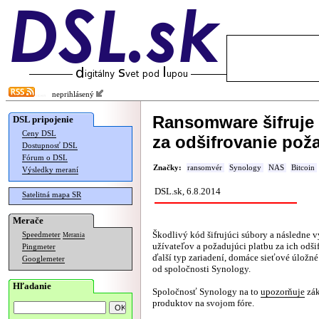
neprihlásený
Ransomware šifruje
DSL pripojenie
Ceny DSL
za odšifrovanie pož
Dostupnosť DSL
Fórum o DSL
Značky:
ransomvér
Synology
NAS
Bitcoin
Výsledky meraní
DSL.sk, 6.8.2014
Satelitná mapa SR
Merače
Škodlivý kód šifrujúci súbory a následne v
Speedmeter
Merania
užívateľov a požadujúci platbu za ich odš
Pingmeter
ďalší typ zariadení, domáce sieťové úložn
Googlemeter
od spoločnosti Synology.
Hľadanie
Spoločnosť Synology na to
upozorňuje
zák
produktov na svojom fóre.