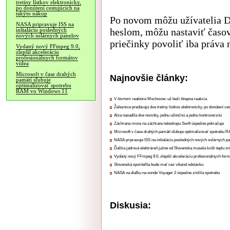
tretiny lístkov elektronicky,
po donútení cestujúcich na
takýto nákup
Po novom môžu užívatelia D
NASA pripravuje ISS na
heslom, môžu nastaviť časov
inštaláciu posledných
nových solárnych panelov
priečinky povoliť iba práva 
Vydaný nový FFmpeg 9.0,
zlepšil akceleráciu
profesionálnych formátov
videa
Microsoft v čase drahých
Najnovšie články:
pamätí sľubuje
optimalizovať spotrebu
RAM vo Windows 11
V štvrtom reaktore Mochoviec už beží štiepna reakcia
Železnice predávajú dve tretiny lístkov elektronicky, po donútení ce
Alza nasadila dve novinky, jednu užitočnú a jednu kontroverznú
Záchrana misie na záchranu teleskopu Swift úspešne pokračuje
Microsoft v čase drahých pamätí sľubuje optimalizovať spotrebu
NASA pripravuje ISS na inštaláciu posledných nových solárnych p
Ďalšia jadrová elektráreň južne od Slovenska musela kvôli teplu zn
Vydaný nový FFmpeg 9.0, zlepšil akceleráciu profesionálnych form
Slovenská sporiteľňa bude mať cez víkend odstávku
NASA na diaľku na sonde Voyager 2 úspešne znížila spotrebu
Diskusia: