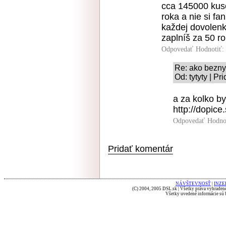
cca 145000 kus
roka a nie si fa
každej dovolenk
zaplníš za 50 ro
Odpovedať
Hodnotiť:
Re: ako bezny
Od: tytyty | P
a za kolko by
http://dopice
Odpovedať
Hodno
Pridať komentár
NÁVŠTEVNOSŤ
|
INZE
(C) 2004, 2005 DSL.sk | Všetky práva vyhradené
Všetky uvedené informácie sú b