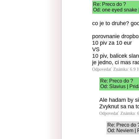
Re: Preco do ?
Od: one eyed snake |
co je to druhe? go
porovnanie dropbo
10 piv za 10 eur
VS
10 piv, balicek sla
je jedno, ci mas ra
Odpovedať
Známka: 6.9
Re: Preco do ?
Od: Slavius | Pri
Ale hadam by si
Zvyknut sa na to
Odpovedať
Známka: 6
Re: Preco do 
Od: Neviem | 