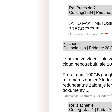
Re: Preco do ?
Od: dagi1984 | Pridané:
JA TO FAKT NETUSI
PRECO????!!!!
Odpovedať
Hodnotiť:
zlacnenie
Od: poldinko | Pridané: 28
je pekne ze zlacnili ale
cloud nepotrebujú ale 10
Preto mám 100GB google
a to mám zapojené k do
redundantne zalohuje len 
dokumenty,...
Odpovedať
Známka: 3.3
Hodnoti
Re: zlacnenie
Od reg.: Jaa 1 | Pridané