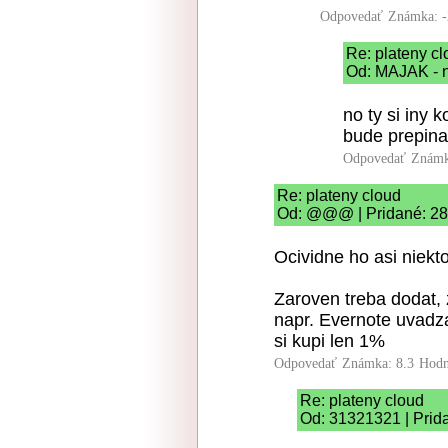
Odpovedať
Známka: -
Re: plateny c
Od: MAJAK - n
no ty si iny k
bude prepinat
Odpovedať
Známk
Re: plateny cloud
Od: @@@ | Pridané: 28
Ocividne ho asi niekt
Zaroven treba dodat, 
napr. Evernote uvadza,
si kupi len 1%
Odpovedať
Známka: 8.3
Hodn
Re: plateny cloud
Od: 31321321 | Prid