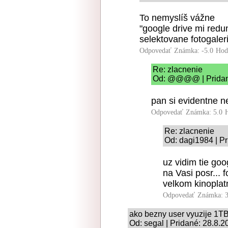
To nemyslíš vážne
"google drive mi redun
selektovane fotogaleri
Odpovedať
Známka: -5.0
Hod
Re: zlacnenie
Od: @@@@ | Pridané
pan si evidentne n
Odpovedať
Známka: 5.0
Re: zlacnenie
Od: dagi1984 | P
uz vidim tie go
na Vasi posr...
velkom kinoplat
Odpovedať
Známka: 3
ako bezny user vyuzije 1T
Od: segal | Pridané: 28.8.