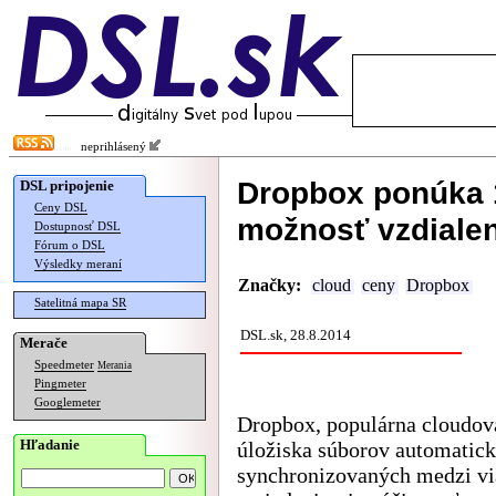
neprihlásený
Dropbox ponúka 1 
DSL pripojenie
Ceny DSL
možnosť vzdiale
Dostupnosť DSL
Fórum o DSL
Výsledky meraní
Značky:
cloud
ceny
Dropbox
Satelitná mapa SR
DSL.sk, 28.8.2014
Merače
Speedmeter
Merania
Pingmeter
Googlemeter
Dropbox, populárna cloudov
Hľadanie
úložiska súborov automatic
synchronizovaných medzi v