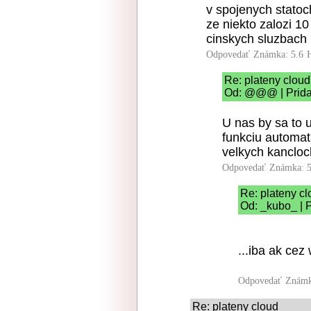
v spojenych statoch
ze niekto zalozi 1
cinskych sluzbach
Odpovedať
Známka: 5.6
Re: plateny cloud
Od: @@@ | Prida
U nas by sa to 
funkciu automa
velkych kancloc
Odpovedať
Známka: 5
Re: plateny c
Od: _kubo_ | 
...iba ak cez w
Odpovedať
Známk
Re: plateny cloud