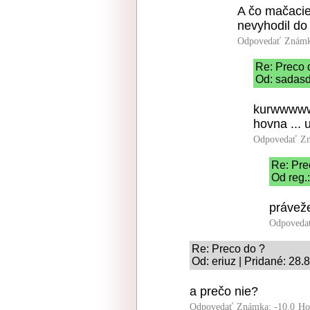
A čo mačaci
nevyhodil do
Odpovedať
Známk
Re: Preco 
Od: sadasd
kurwwww
hovna ... 
Odpovedať
Zn
Re: Pre
Od reg.
práveže
Odpoveda
Re: Preco do ?
Od: eriuz | Pridané: 28.
a prečo nie?
Odpovedať
Známka: -10.0
Ho