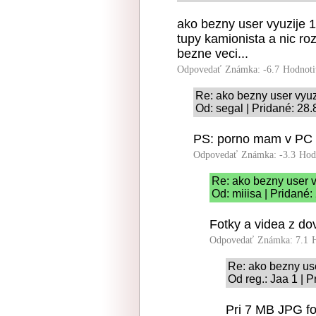
ako bezny user vyuzije
tupy kamionista a nic r
bezne veci...
Odpovedať
Známka: -6.7
Hodnoti
Re: ako bezny user vyu
Od: segal | Pridané: 28
PS: porno mam v PC
Odpovedať
Známka: -3.3
Hod
Re: ako bezny user 
Od: miiisa | Pridané
Fotky a videa z do
Odpovedať
Známka: 7.1
Re: ako bezny us
Od reg.: Jaa 1 | 
Pri 7 MB JPG fo