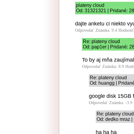
plateny cloud
Od: 31321321 | Pridané: 2
dajte anketu ci niekto v
Odpovedať
Známka: 9.4
Hodnoti
Re: plateny cloud
Od: pap1er | Pridané: 2
To by aj mňa zaujíma
Odpovedať
Známka: 8.9
Hodn
Re: plateny cloud
Od: huangg | Pridané
google disk 15GB f
Odpovedať
Známka: -3.9
Re: plateny cloud
Od: dedko mraz |
ha ha ha