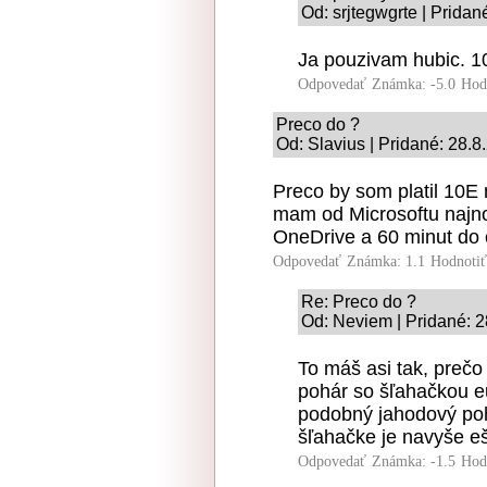
Od: srjtegwgrte | Pridan
Ja pouzivam hubic. 
Odpovedať
Známka: -5.0
Hod
Preco do ?
Od: Slavius | Pridané: 28.8
Preco by som platil 10
mam od Microsoftu najno
OneDrive a 60 minut do
Odpovedať
Známka: 1.1
Hodnoti
Re: Preco do ?
Od: Neviem | Pridané: 2
To máš asi tak, prečo 
pohár so šľahačkou e
podobný jahodový p
šľahačke je navyše e
Odpovedať
Známka: -1.5
Hod