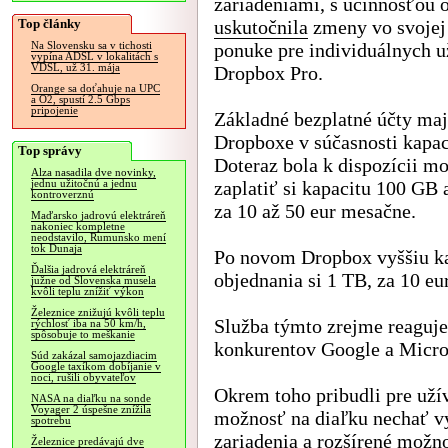
zariadeniami, s účinnosťou 
Top články
uskutočnila
zmeny vo svojej 
ponuke pre individuálnych u
Na Slovensku sa v tichosti
vypína ADSL v lokalitách s
VDSL, už 31. mája
Dropbox Pro.
Orange sa doťahuje na UPC
a O2, spustí 2.5 Gbps
pripojenie
Základné bezplatné účty maj
Dropboxe v súčasnosti kapac
Top správy
Doteraz bola k dispozícii m
Alza nasadila dve novinky,
zaplatiť si kapacitu 100 GB
jednu užitočnú a jednu
kontroverznú
za 10 až 50 eur mesačne.
Maďarsko jadrovú elektráreň
nakoniec kompletne
neodstavilo, Rumunsko mení
tok Dunaja
Po novom Dropbox vyššiu ka
Ďalšia jadrová elektráreň
objednania si 1 TB, za 10 eu
južne od Slovenska musela
kvôli teplu znížiť výkon
Železnice znižujú kvôli teplu
Služba týmto zrejme reaguje
rýchlosť iba na 50 km/h,
spôsobuje to meškanie
konkurentov Google a Micro
Súd zakázal samojazdiacim
Google taxíkom dobíjanie v
noci, rušili obyvateľov
Okrem toho pribudli pre uží
NASA na diaľku na sonde
Voyager 2 úspešne znížila
možnosť na diaľku nechať v
spotrebu
zariadenia a rozšírené možno
Železnice predávajú dve