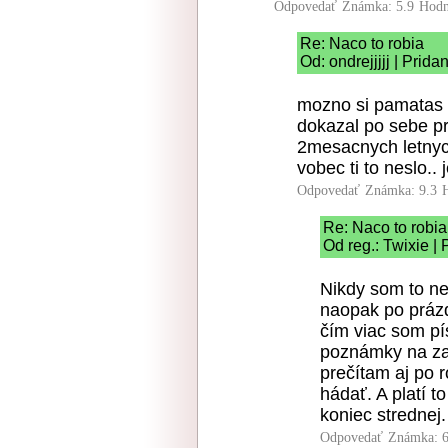
Odpovedať
Známka: 5.9
Hodn
Re: Naco to robia
Od: ondrejjjjj | Prid
mozno si pamatas z 
dokazal po sebe pr
2mesacnych letnych
vobec ti to neslo..
Odpovedať
Známka: 9.3
Re: Naco to robia
Od reg.: Twixie |
Nikdy som to n
naopak po prázd
čím viac som pí
poznámky na zač
prečítam aj po 
hádať. A platí t
koniec strednej.
Odpovedať
Známka: 6