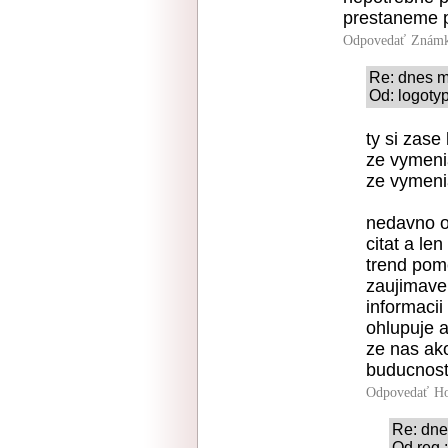
prestaneme p
Odpovedať
Známk
Re: dnes m
Od: logotyp
ty si zase
ze vymeni
ze vymeni
nedavno o 
citat a le
trend pome
zaujimave,
informaci
ohlupuje a
ze nas ako
buducnost,
Odpovedať
Ho
Re: dne
Od reg.