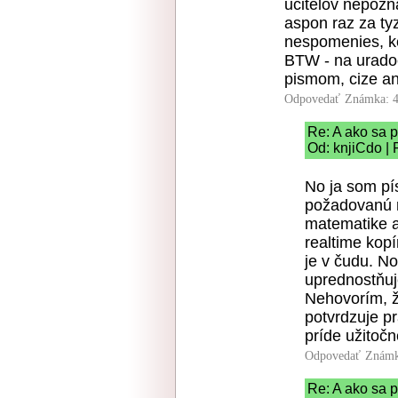
ucitelov nepozn
aspon raz za ty
nespomenies, ke
BTW - na uradoc
pismom, cize an
Odpovedať
Známka: 4
Re: A ako sa 
Od: knjiCdo | 
No ja som pí
požadovanú r
matematike a
realtime kop
je v čudu. N
uprednostňuje
Nehovorím, že
potvrdzuje pr
príde užitočn
Odpovedať
Známk
Re: A ako sa 