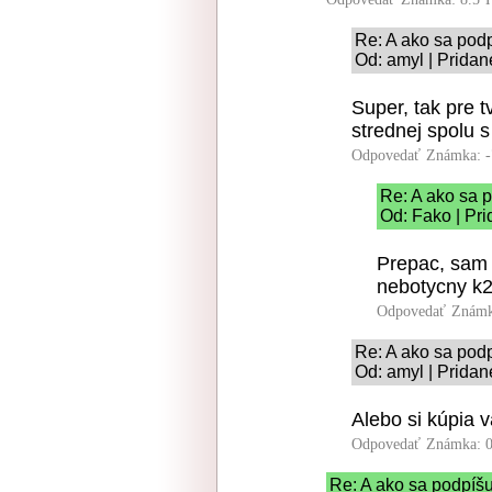
Re: A ako sa pod
Od: amyl | Pridan
Super, tak pre t
strednej spolu s
Odpovedať
Známka: -
Re: A ako sa 
Od: Fako | Pr
Prepac, sam 
nebotycny k2
Odpovedať
Známk
Re: A ako sa pod
Od: amyl | Pridan
Alebo si kúpia v
Odpovedať
Známka: 0
Re: A ako sa podpíš