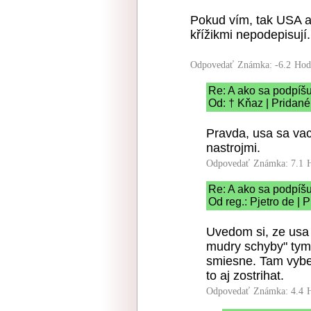
Pokud vím, tak USA a
křížikmi nepodepisují.
Odpovedať
Známka: -6.2
Hod
Re: A ako sa podpíš
Od: † Kňaz | Pridané
Pravda, usa sa va
nastrojmi.
Odpovedať
Známka: 7.1
Re: A ako sa podpíš
Od reg.: Pjetro de | 
Uvedom si, ze usa 
mudry schyby" tym 
smiesne. Tam vybe
to aj zostrihat.
Odpovedať
Známka: 4.4