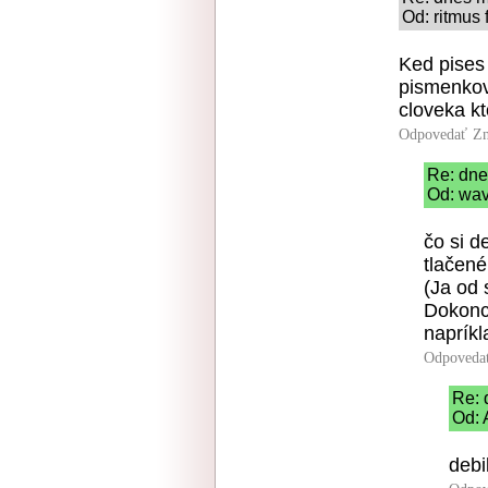
Od: ritmus 
Ked pises
pismenkov
cloveka kt
Odpovedať
Zn
Re: dne
Od: wav
čo si d
tlačen
(Ja od 
Dokonc
napríkl
Odpoveda
Re: 
Od: 
debi