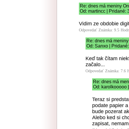
Re: dnes má meniny Ond
Od: martincc | Pridané:
Vidim ze obdobie digi
Odpovedať
Známka: 9.5
Hodn
Re: dnes má meniny 
Od: Sanxo | Pridané
Keď tak čítam niek
začalo...
Odpovedať
Známka: 7.6
Re: dnes má meni
Od: karolkooooo |
Teraz si predsta
podate papier a 
bude pozerat ak
Alebo ked si ch
zapisat, nemam 