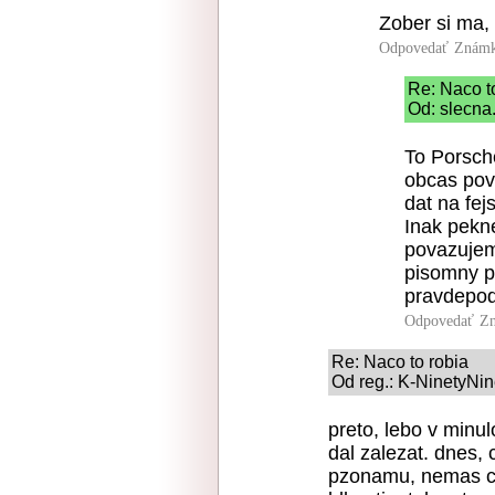
Zober si ma, 
Odpovedať
Známk
Re: Naco t
Od: slecna.
To Porsch
obcas povo
dat na fej
Inak pekn
povazujem
pisomny p
pravdepod
Odpovedať
Zn
Re: Naco to robia
Od reg.: K-NinetyNin
preto, lebo v minulo
dal zalezat. dnes,
pzonamu, nemas cas