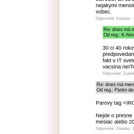
nejakymi mensin
vobec.
Odpovedať
Známka: -
Re: dnes má m
Od reg.: K-Nin
30 ci 40 roko
predpovedany
fakt v IT svet
vacsina neIT
Odpovedať
Známk
Re: dnes má meni
Od reg.: Pjetro d
Parovy tag <IR
Nejde o presne 
mesiac alebo 20
Odpovedať
Známka: 1