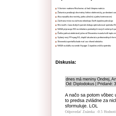
V štvrtom reaktore Mochoviec už beží štiepna reakcia
Železnice predávajú dve tretiny lístkov elektronicky, po donútení ce
Alza nasadila dve novinky, jednu užitočnú a jednu kontroverznú
Záchrana misie na záchranu teleskopu Swift úspešne pokračuje
Microsoft v čase drahých pamätí sľubuje optimalizovať spotrebu
NASA pripravuje ISS na inštaláciu posledných nových solárnych p
Ďalšia jadrová elektráreň južne od Slovenska musela kvôli teplu zn
Vydaný nový FFmpeg 9.0, zlepšil akceleráciu profesionálnych form
Slovenská sporiteľňa bude mať cez víkend odstávku
NASA na diaľku na sonde Voyager 2 úspešne znížila spotrebu
Diskusia:
dnes má meniny Ondrej, An
Od: Diplodokus | Pridané: 
A načo sa potom vôbec u
to predsa zvládne za nich
sformuluje. LOL
Odpovedať
Známka: -0.5
Hodnoti