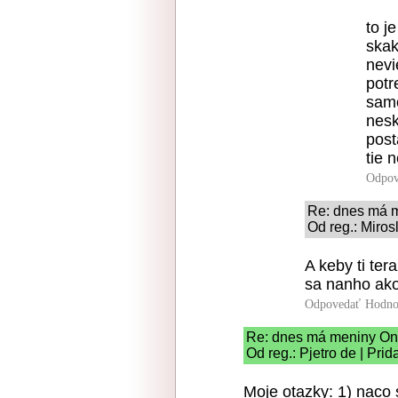
to j
skak
nevi
potr
samo
nesk
post
tie n
Odpov
Re: dnes má m
Od reg.: Miros
A keby ti ter
sa nanho ako
Odpovedať
Hodno
Re: dnes má meniny Ond
Od reg.: Pjetro de | Pri
Moje otazky: 1) nac