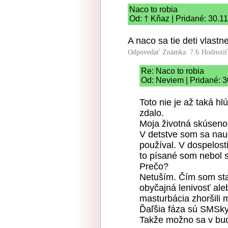
Naco to robia
Od: † Kňaz | Pridané: 30.1
A naco sa tie deti vlastn
Odpovedať
Známka: 7.6
Hodnoti
Re: Naco to robia
Od: Neviem | Pridané: 
Toto nie je až taká h
zdalo.
Moja životná skúsenos
V detstve som sa nau
používal. V dospelost
to písané som nebol 
Prečo?
Netuším. Čím som star
obyčajná lenivosť ale
masturbácia zhoršili 
Ďaľšia fáza sú SMSky.
Takže možno sa v bud