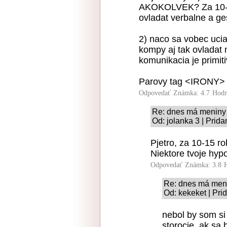
AKOKOLVEK? Za 10-15
ovladat verbalne a ge
2) naco sa vobec uci
kompy aj tak ovladat 
komunikacia je primit
Parovy tag <IRONY> s
Odpovedať
Známka: 4.7
Hodn
Re: dnes má meniny 
Od: jolanka 3 | Prid
Pjetro, za 10-15 ro
Niektore tvoje hyp
Odpovedať
Známka: 3.8
Re: dnes má meni
Od: kekeket | Pri
nebol by som si 
storocie, ak sa