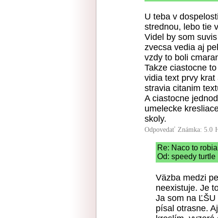
U teba v dospelost
strednou, lebo tie 
Videl by som suvis 
zvecsa vedia aj pe
vzdy to boli cmara
Takze ciastocne to 
vidia text prvy kra
stravia citanim tex
A ciastocne jednod
umelecke kresliace
skoly.
Odpovedať
Známka: 5.0
Re: Naco to robia
Od: speedy turtle
Väzba medzi pe
neexistuje. Je t
Ja som na ĽŠU v
písal otrasne. 