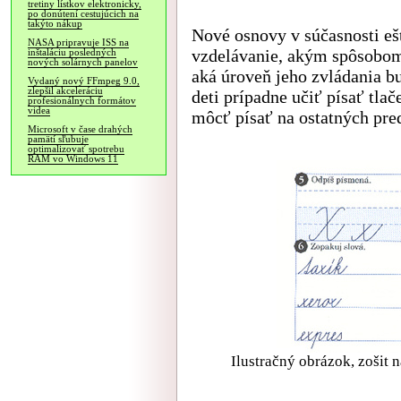
tretiny lístkov elektronicky,
po donútení cestujúcich na
takýto nákup
Nové osnovy v súčasnosti ešt
NASA pripravuje ISS na
vzdelávanie, akým spôsobom 
inštaláciu posledných
nových solárnych panelov
aká úroveň jeho zvládania 
Vydaný nový FFmpeg 9.0,
zlepšil akceleráciu
deti prípadne učiť písať tl
profesionálnych formátov
videa
môcť písať na ostatných pred
Microsoft v čase drahých
pamätí sľubuje
optimalizovať spotrebu
RAM vo Windows 11
Ilustračný obrázok, zošit 