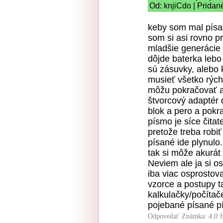
Od: knjiCdo | Pridan
keby som mal písať
som si asi rovno pr
mladšie generácie
dôjde baterka lebo
sú zásuvky, alebo 
musieť všetko rých
môžu pokračovať a
štvorcový adaptér 
blok a pero a pokr
písmo je síce čitat
pretože treba robi
písané ide plynulo
tak si môže akurát 
Neviem ale ja si o
iba viac osprostov
vzorce a postupy t
kalkulačky/počítač
pojebané písané p
Odpovedať
Známka: 4.0