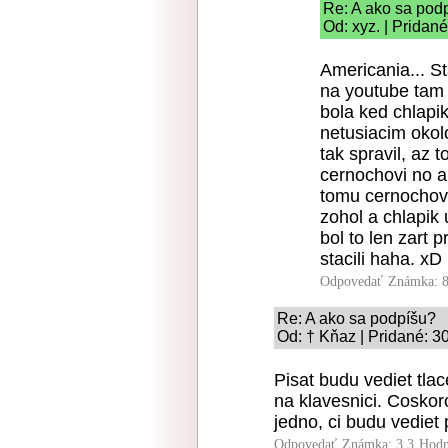
Re: A ako sa pod
Od: xyz. | Pridan
Americania... St
na youtube tam
bola ked chlapik 
netusiacim okolo
tak spravil, az 
cernochovi no a
tomu cernochovi
zohol a chlapik u
bol to len zart 
stacili haha. xD
Odpovedať
Známka: 8
Re: A ako sa podpíšu?
Od: † Kňaz | Pridané: 3
Pisat budu vediet tla
na klavesnici. Coskoro
jedno, ci budu vediet 
Odpovedať
Známka: 3.3
Hodn