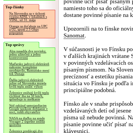
povinne učiť písať písaným
Top články
namiesto toho sa do oficiál
dostane povinné písanie na k
Na Slovensku sa v tichosti
vypína ADSL v lokalitách s
VDSL, už 31. mája
Orange sa doťahuje na UPC
Upozornili na to fínske nov
a O2, spustí 2.5 Gbps
pripojenie
Sanomat
.
Top správy
V súčasnosti je vo Fínsku p
Alza nasadila dve novinky,
v ďalších krajinách vrátane
jednu užitočnú a jednu
kontroverznú
v povinných vzdelávacích os
Maďarsko jadrovú elektráreň
nakoniec kompletne
písaným písmom. Na Slovensk
neodstavilo, Rumunsko mení
tok Dunaja
precíznosť a estetiku písani
Ďalšia jadrová elektráreň
situácia vo Fínsku je podľa 
južne od Slovenska musela
kvôli teplu znížiť výkon
principiálne podobná.
Železnice znižujú kvôli teplu
rýchlosť iba na 50 km/h,
spôsobuje to meškanie
Fínsko ale v snahe prispôso
Súd zakázal samojazdiacim
Google taxíkom dobíjanie v
vzdelávaných detí od jesene
noci, rušili obyvateľov
písma už nebude povinná. Na
NASA na diaľku na sonde
Voyager 2 úspešne znížila
písanie povinne učiť písať n
spotrebu
klávesnici.
Železnice predávajú dve