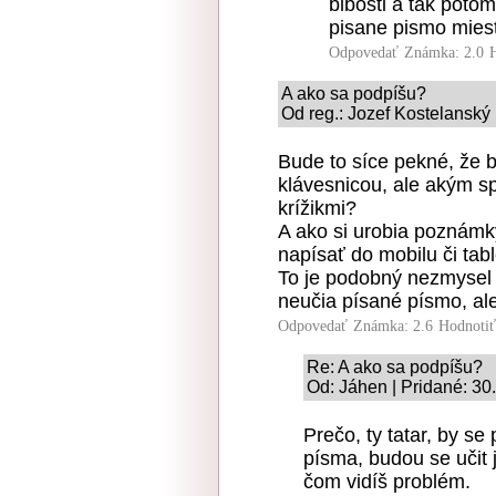
blbosti a tak poto
pisane pismo mies
Odpovedať
Známka: 2.0
A ako sa podpíšu?
Od reg.: Jozef Kostelanský 
Bude to síce pekné, že b
klávesnicou, ale akým 
krížikmi?
A ako si urobia poznámk
napísať do mobilu či tabl
To je podobný nezmysel 
neučia písané písmo, ale 
Odpovedať
Známka: 2.6
Hodnoti
Re: A ako sa podpíšu?
Od: Jáhen | Pridané: 30
Prečo, ty tatar, by se
písma, budou se učit
čom vidíš problém.