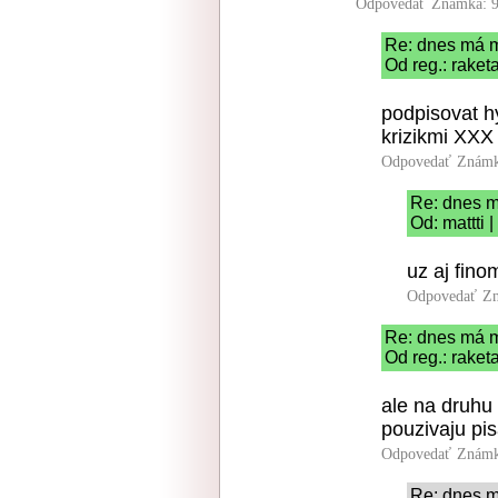
Odpovedať
Známka: 9
Re: dnes má m
Od reg.: raket
podpisovat h
krizikmi XXX
Odpovedať
Známk
Re: dnes m
Od: mattti 
uz aj finom
Odpovedať
Zn
Re: dnes má m
Od reg.: raket
ale na druhu s
pouzivaju pis
Odpovedať
Známk
Re: dnes m