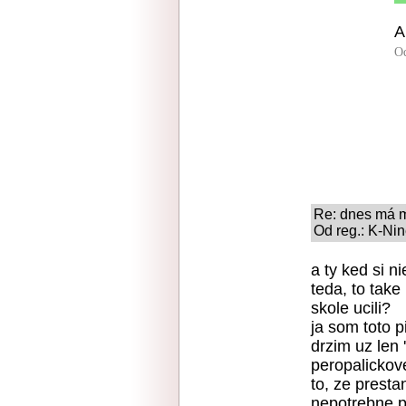
A
O
Re: dnes má m
Od reg.: K-Nin
a ty ked si n
teda, to tak
skole ucili?
ja som toto 
drzim uz len 
peropalickov
to, ze prest
nepotrebne 