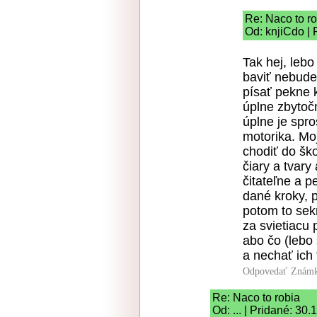
Re: Naco to r
Od: knjiCdo | 
Tak hej, lebo
baviť nebude.
písať pekne 
úplne zbytoč
úplne je spro
motorika. Mo
chodiť do ško
čiary a tvar
čitateľne a p
dané kroky, p
potom to sek
za svietiacu
abo čo (lebo 
a nechať ich
Odpovedať
Známk
Re: Naco to robia
Od: ... | Pridané: 30