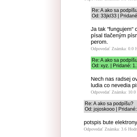
Re: A ako sa podpíš
Od: 33jkl33 | Pridan
Ja tak "fungujem" 
písal tlačeným pís
perom.
Odpovedať
Známka: 0.0
Re: A ako sa podpíš
Od: xyz. | Pridané: 1
Nech nas radsej ov
ludia co nevedia pi
Odpovedať
Známka: 10.0
Re: A ako sa podpíšu?
Od: jojoskooo | Pridané
potspis bute elektrony
Odpovedať
Známka: 3.6
Hodn