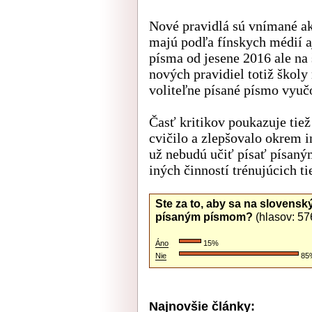
Nové pravidlá sú vnímané a
majú podľa fínskych médií a
písma od jesene 2016 ale na
nových pravidiel totiž školy
voliteľne písané písmo vyuč
Časť kritikov poukazuje tiež
cvičilo a zlepšovalo okrem i
už nebudú učiť písať písaný
iných činností trénujúcich ti
Ste za to, aby sa na slovens
písaným písmom?
(hlasov:
57
Áno
15%
Nie
85
Najnovšie články: