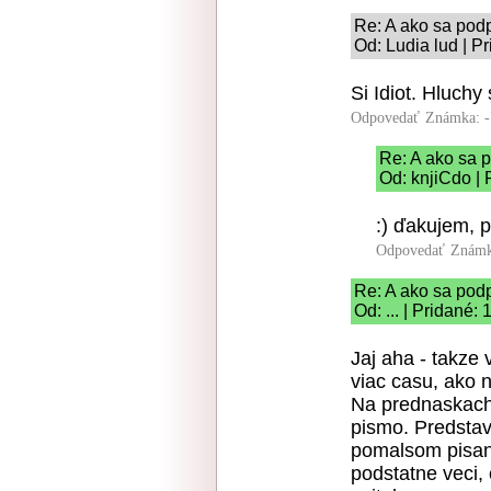
Re: A ako sa pod
Od: Ludia lud | P
Si Idiot. Hluchy
Odpovedať
Známka: -
Re: A ako sa 
Od: knjiCdo | 
:) ďakujem, 
Odpovedať
Známk
Re: A ako sa pod
Od: ... | Pridané:
Jaj aha - takze
viac casu, ako 
Na prednaskach 
pismo. Predstav 
pomalsom pisani
podstatne veci, 