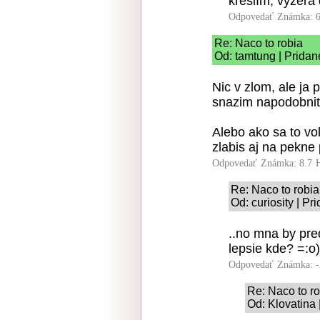
kreslím, vyzerá 
Odpovedať
Známka: 6
Re: Naco to robia
Od: tamtung | Pridan
Nic v zlom, ale ja
snazim napodobnit 
Alebo ako sa to vo
zlabis aj na pekne 
Odpovedať
Známka: 8.7
Re: Naco to robia
Od: curiosity | Pr
..no mna by pred
lepsie kde? =:o)
Odpovedať
Známka: -
Re: Naco to r
Od: Klovatina 