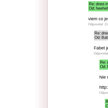
Re: dnes m
Od: heeheh
viem co je
Odpovedať
Zn
Re: dne
Od: Bab
Fabet j
Odpoveda
Re: 
Od: 
Nie 
http
Odpov
R
O