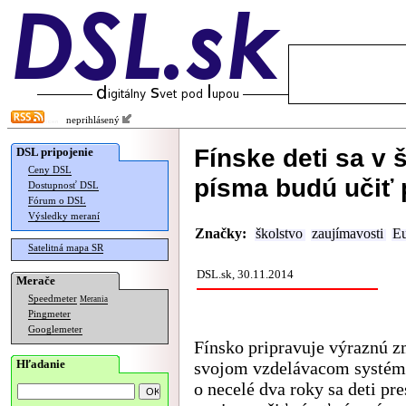
neprihlásený
Fínske deti sa v
DSL pripojenie
Ceny DSL
písma budú učiť 
Dostupnosť DSL
Fórum o DSL
Výsledky meraní
Značky:
školstvo
zaujímavosti
E
Satelitná mapa SR
DSL.sk, 30.11.2014
Merače
Speedmeter
Merania
Pingmeter
Googlemeter
Fínsko pripravuje výraznú 
Hľadanie
svojom vzdelávacom systém
o necelé dva roky sa deti pr