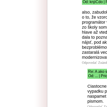
Od: knjiCdo | 
also, zabudo
o to, že vzor
programátor 
zo školy som 
hlave až vted
dala to pozn
nájsť, pod a
bezproblémové
zastaralá vec
modernizova
Odpovedať
Známk
Re: A ako 
Od: ... | P
Ciastocne
vypadku pr
naspamet a
pismom.
Odpovedať
Zn