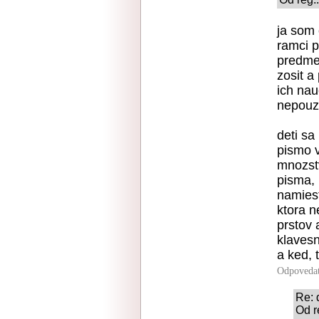
ja som 
ramci 
predme
zosit a
ich nau
nepouz
deti sa
pismo v
mnozstv
pisma, 
namies
ktora n
prstov 
klaves
a ked, 
Odpoveda
Re: 
Od r