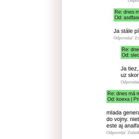
Odpov
Re: dnes m
Od: asdfas
Ja stále 
Odpovedať
Zn
Re: dne
Od: slec
Ja tiez
uz skor
Odpoveda
Re: dnes má m
Od: koexa | P
mlada genera
do vojny. nie
este aj analf
Odpovedať
Známk