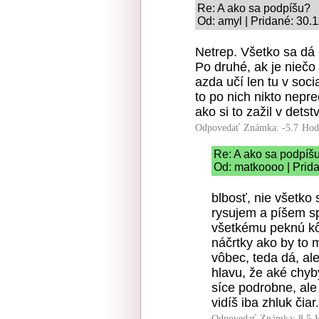
Re: A ako sa podpíšu?
Od: amyl | Pridané: 30.
Netrep. Všetko sa dá 
Po druhé, ak je niečo
azda učí len tu v soci
to po nich nikto nepre
ako si to zažil v detst
Odpovedať
Známka: -5.7
Hod
Re: A ako sa podpíš
Od: matkoooo | Prid
blbosť, nie všetko 
rysujem a píšem sp
všetkému peknú kô
náčrtky ako by to 
vôbec, teda dá, al
hlavu, že aké chyby
síce podrobne, ale 
vidíš iba zhluk čiar.
Odpovedať
Známka: 8.5