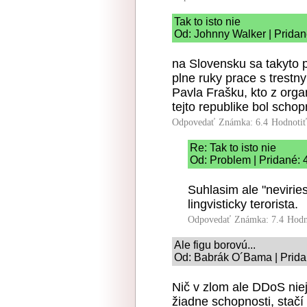
Tak to isto nie
Od: Johnny Walker | Pridan
na Slovensku sa takyto pr
plne ruky prace s trest
Pavla Frašku, kto z orga
tejto republike bol schop
Odpovedať
Známka: 6.4
Hodnoti
Re: Tak to isto nie
Od: Problem | Pridané: 
Suhlasim ale "neviries
lingvisticky terorista.
Odpovedať
Známka: 7.4
Hodn
Ale figu borovú...
Od: Babrák O´Bama | Prida
Nič v zlom ale DDoS nie
žiadne schopnosti, stačí