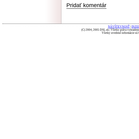
Pridať komentár
NÁVŠTEVNOSŤ
|
INZE
(C) 2004, 2005 DSL.sk | Všetky práva vyhradené
Všetky uvedené informácie sú b