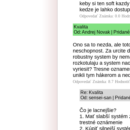
keby si ten soft kazdy
kedze je lahko dostup
Odpovedať
Známka: 0.0
Hodn
Kvalita
Od: Andrej Novak | Pridané
Ono sa to nezda, ale tot
neschopnost. Za urcite 
robustny system by nem
rozkotulaju a system nao
vyriesit? Tresne ozname
unikli tym hákerom a ned
Odpovedať
Známka: 8.7
Hodnoti
Re: Kvalita
Od: sensei-san | Pridan
Čo je lacnejšie?
1. Mať slabší systém 
trestné oznámenie
2. Kúpiť silnejší sys