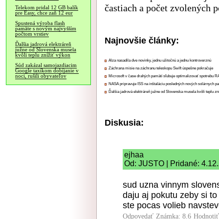
častiach a počet zvolených p
Telekom pridal 12 GB balík
pre Easy, chce zaň 12 eur
Spustená výroba flash
pamäte s novým najvyšším
počtom vrstiev
Najnovšie články:
Ďalšia jadrová elektráreň
južne od Slovenska musela
kvôli teplu znížiť výkon
Alza nasadila dve novinky, jednu užitočnú a jednu kontroverznú
Súd zakázal samojazdiacim
Záchrana misie na záchranu teleskopu Swift úspešne pokračuje
Google taxíkom dobíjanie v
noci, rušili obyvateľov
Microsoft v čase drahých pamätí sľubuje optimalizovať spotrebu
NASA pripravuje ISS na inštaláciu posledných nových solárnych p
Ďalšia jadrová elektráreň južne od Slovenska musela kvôli teplu zn
Diskusia:
ejhaa
Od: JUSTO | Pridané: 4.12
sud uzna vinnym sloven
daju aj pokutu zeby si to
ste pocas volieb navstev
Odpovedať
Známka: 8.6
Hodnoti