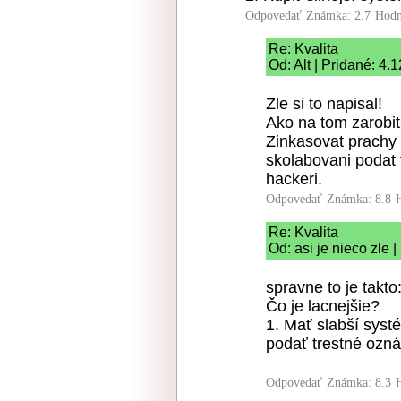
Odpovedať
Známka: 2.7
Hodn
Re: Kvalita
Od: Alt | Pridané: 4.
Zle si to napisal!
Ako na tom zarobi
Zinkasovat prachy z
skolabovani podat t
hackeri.
Odpovedať
Známka: 8.8
Re: Kvalita
Od: asi je nieco zle 
spravne to je takto
Čo je lacnejšie?
1. Mať slabší syst
podať trestné ozn
Odpovedať
Známka: 8.3