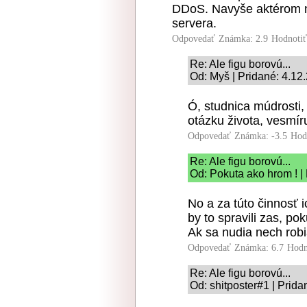
DDoS. Navyše aktérom ne
servera.
Odpovedať
Známka: 2.9
Hodnoti
Re: Ale figu borovú...
Od: Myš | Pridané: 4.12
Ó, studnica múdrosti
otázku života, vesmír
Odpovedať
Známka: -3.5
Hod
Re: Ale figu borovú...
Od: Pokuta ako hrom ! |
No a za túto činnosť 
by to spravili zas, po
Ak sa nudia nech robi
Odpovedať
Známka: 6.7
Hodn
Re: Ale figu borovú...
Od: shitposter#1 | Prid