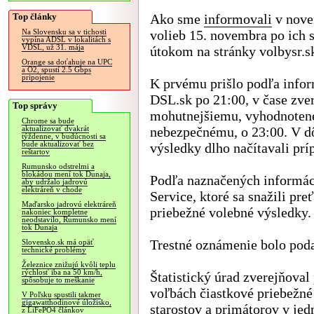
Top články
Ako sme
informovali
v nove
volieb 15. novembra po ich
Na Slovensku sa v tichosti
vypína ADSL v lokalitách s
VDSL, už 31. mája
útokom na stránky volbysr.s
Orange sa doťahuje na UPC
a O2, spustí 2.5 Gbps
pripojenie
K prvému prišlo podľa infor
DSL.sk po 21:00, v čase zv
Top správy
mohutnejšiemu, vyhodnoten
Chrome sa bude
nebezpečnému, o 23:00. V dô
aktualizovať dvakrát
týždenne, v budúcnosti sa
bude aktualizovať bez
výsledky dlho načítavali prí
reštartov
Rumunsko odstrelmi a
blokádou mení tok Dunaja,
Podľa naznačených informáci
aby udržalo jadrovú
elektráreň v chode
Service, ktoré sa snažili pr
Maďarsko jadrovú elektráreň
priebežné volebné výsledky.
nakoniec kompletne
neodstavilo, Rumunsko mení
tok Dunaja
Trestné oznámenie bolo pod
Slovensko.sk má opäť
technické problémy
Železnice znižujú kvôli teplu
rýchlosť iba na 50 km/h,
Štatistický úrad zverejňova
spôsobuje to meškanie
voľbách čiastkové priebežné
V Poľsku spustili takmer
gigawatthodinové úložisko,
starostov a primátorov v je
z LiFePO4 článkov