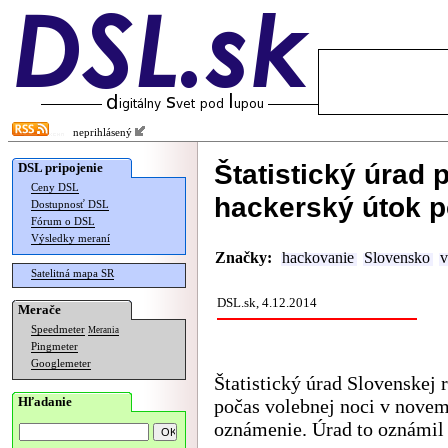
neprihlásený
Štatistický úrad 
DSL pripojenie
Ceny DSL
hackerský útok p
Dostupnosť DSL
Fórum o DSL
Výsledky meraní
Značky:
hackovanie
Slovensko
v
Satelitná mapa SR
DSL.sk, 4.12.2014
Merače
Speedmeter
Merania
Pingmeter
Googlemeter
Štatistický úrad Slovenskej 
Hľadanie
počas volebnej noci v nove
oznámenie. Úrad to oznámil 