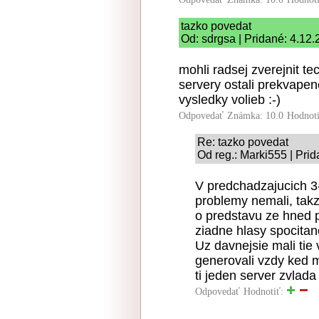
tazko povedat
Od: sdrgsa | Pridané: 4.12
mohli radsej zverejnit te
servery ostali prekvapen
vysledky volieb :-)
Odpovedať
Známka: 10.0
Hodnot
Re: tazko povedat
Od reg.: Marki555 | Pri
V predchadzajucich 3
problemy nemali, takz
o predstavu ze hned p
ziadne hlasy spocitan
Uz davnejsie mali tie 
generovali vzdy ked m
ti jeden server zvlada
Odpovedať
Hodnotiť: