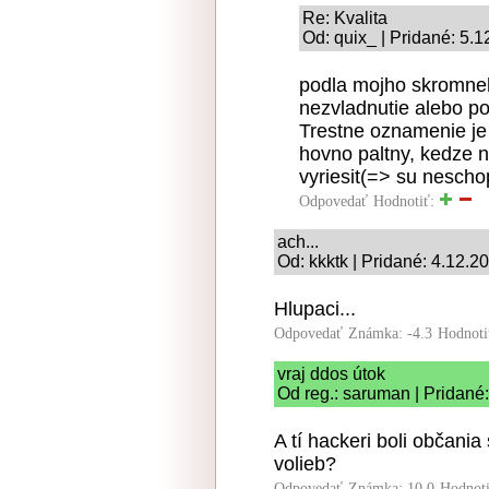
Re: Kvalita
Od: quix_ | Pridané: 5.
podla mojho skromneho
nezvladnutie alebo po
Trestne oznamenie je 
hovno paltny, kedze 
vyriesit(=> su nescho
Odpovedať
Hodnotiť:
ach...
Od: kkktk | Pridané: 4.12.2
Hlupaci...
Odpovedať
Známka: -4.3
Hodnoti
vraj ddos útok
Od reg.: saruman | Pridané
A tí hackeri boli občani
volieb?
Odpovedať
Známka: 10.0
Hodnot