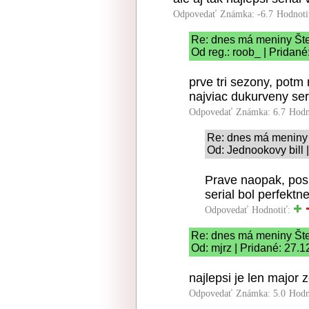
Odpovedať
Známka: -6.7
Hodnoti
Re: dnes má meniny Št
Od reg.: roob_ | Pridan
prve tri sezony, potm 
najviac dukurveny ser
Odpovedať
Známka: 6.7
Hodn
Re: dnes má meniny
Od: Jednookovy bill 
Prave naopak, posl
serial bol perfektne
Odpovedať
Hodnotiť:
Re: dnes má meniny Št
Od: mjrz | Pridané: 27.
najlepsi je len major
Odpovedať
Známka: 5.0
Hodn