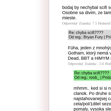
bodaj by nechybal scifi s
Osobne sa divim, ze tam
mieste.
Odpovedať
Známka: 7.5
Hodnoti
Re: chyba scifi????
Od reg.: Bryan Fury | P
Fúha, jeden z mnohýc
Gotham, ktorý nemá vo
Dead, BBT a HiMYM mô
Odpovedať
Známka: -5.6
Hod
Re: chyba scifi????
Od reg.: roob_ | Pri
mhmm.. ked si si 
clanok. Po druhe si
najstahovanejsej ca
cela/pol/1dilel sez
pomaly, vysoka sled