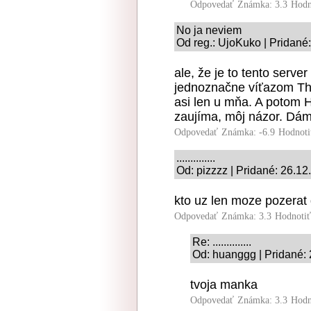
Odpovedať
Známka: 3.3
Hodn
No ja neviem
Od reg.: UjoKuko | Pridané
ale, že je to tento serve
jednoznačne víťazom The
asi len u mňa. A potom H
zaujíma, môj názor. Dám
Odpovedať
Známka: -6.9
Hodnoti
..............
Od: pizzzz | Pridané: 26.1
kto uz len moze pozerat 
Odpovedať
Známka: 3.3
Hodnoti
Re: ..............
Od: huanggg | Pridané:
tvoja manka
Odpovedať
Známka: 3.3
Hodn