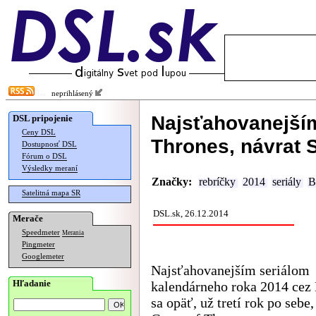
neprihlásený
Najsťahovanejší
DSL pripojenie
Ceny DSL
Thrones, návrat 
Dostupnosť DSL
Fórum o DSL
Výsledky meraní
Značky:
rebríčky
2014
seriály
B
Satelitná mapa SR
DSL.sk, 26.12.2014
Merače
Speedmeter
Merania
Pingmeter
Googlemeter
Najsťahovanejším seriálom
Hľadanie
kalendárneho roka 2014 cez 
sa opäť, už tretí rok po sebe, 