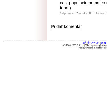
cast populacie nema co n
toho:)
Odpovedať
Známka: 0.0
Hodnoti
Pridať komentár
NÁVŠTEVNOSŤ
|
INZE
(C) 2004, 2005 DSL.sk | Všetky práva vyhradené
Všetky uvedené informácie sú b