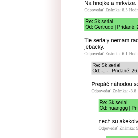
Na hnojke a mrkvíze.
Odpovedať
Známka: 8.3
Hodn
Re: Sk serial
Od: Gertrudo | Pridané:
Tie serialy nemam ra
jebacky.
Odpovedať
Známka: 6.1
Hodn
Re: Sk serial
Od: -...- | Pridané: 
Prepáč náhodou som
Odpovedať
Známka: -3.8
Re: Sk serial
Od: huanggg | Pr
nech su akekolve
Odpovedať
Známka: 9