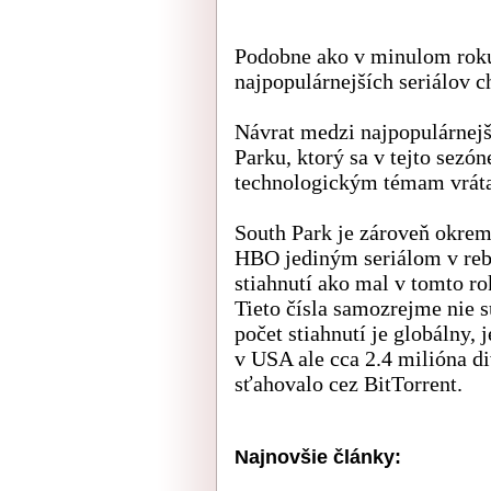
Podobne ako v minulom roku 
najpopulárnejších seriálov ch
Návrat medzi najpopulárnejši
Parku, ktorý sa v tejto sez
technologickým témam vrát
South Park je zároveň okre
HBO jediným seriálom v reb
stiahnutí ako mal v tomto r
Tieto čísla samozrejme nie 
počet stiahnutí je globálny,
v USA ale cca 2.4 milióna di
sťahovalo cez BitTorrent.
Najnovšie články: