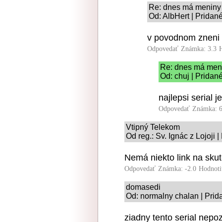
Re: dnes má meniny
Od: AlbHert | Pridan
v povodnom zneni
Odpovedať
Známka: 3.3
Re: dnes má men
Od: chuj | Pridan
najlepsi serial
Odpovedať
Známka: 6
Vtipný Telekom
Od reg.: Sv. Ignác z Lojoji 
Nemá niekto link na skut
Odpovedať
Známka: -2.0
Hodnoti
domasedi
Od: normalny chalan | Prid
ziadny tento serial nepo