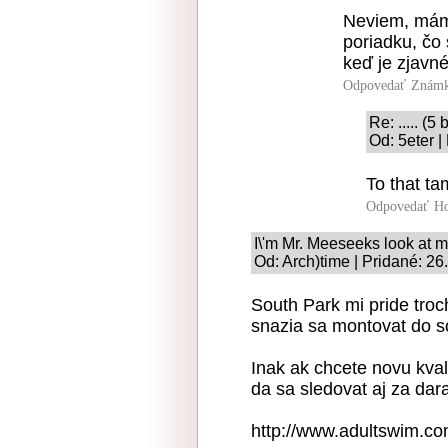
Neviem, mám s
poriadku, čo 
keď je zjavné 
Odpovedať
Známk
Re: ..... (5
Od: 5eter |
To that ta
Odpovedať
Ho
I\'m Mr. Meeseeks look at 
Od: Arch)time | Pridané: 2
South Park mi pride troch
snazia sa montovat do so
Inak ak chcete novu kval
da sa sledovat aj za dar
http://www.adultswim.co