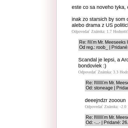
este co sa noveho tyka,
inak zo starsich by som 
alebo drama z US politi
Odpovedať
Známka: 1.7
Hodnoti
Re: I\\\'m Mr. Meeseeks 
Od reg.: roob_ | Pridan
Scandal je lepsi, a Ar
bondoviek :)
Odpovedať
Známka: 3.3
Hodn
Re: I\\\\\\\'m Mr. Me
Od: stoneage | Prida
deeejndzr zoooun
Odpovedať
Známka: -2.0
Re: I\\\\\\\'m Mr. Me
Od: -...- | Pridané: 