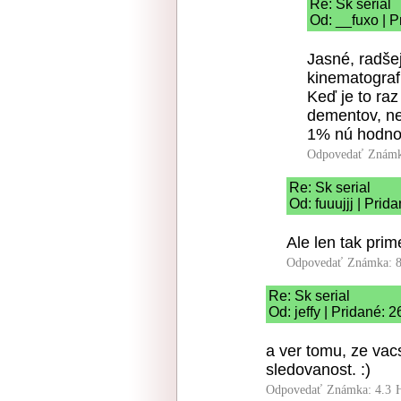
Re: Sk serial
Od: __fuxo | 
Jasné, radšej
kinematograf
Keď je to ra
dementov, ne
1% nú hodnot
Odpovedať
Známk
Re: Sk serial
Od: fuuujjj | Pri
Ale len tak prim
Odpovedať
Známka: 8
Re: Sk serial
Od: jeffy | Pridané: 
a ver tomu, ze vacs
sledovanost. :)
Odpovedať
Známka: 4.3