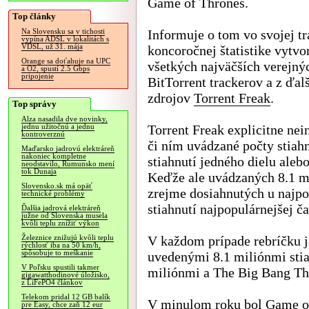
Game of Thrones.
Top články
Informuje o tom vo svojej tr
Na Slovensku sa v tichosti
vypína ADSL v lokalitách s
VDSL, už 31. mája
koncoročnej štatistike vytvo
Orange sa doťahuje na UPC
všetkých najväčších verejný
a O2, spustí 2.5 Gbps
pripojenie
BitTorrent trackerov a z ďal
zdrojov
Torrent Freak
.
Top správy
Alza nasadila dve novinky,
Torrent Freak explicitne nei
jednu užitočnú a jednu
kontroverznú
či ním uvádzané počty stiah
Maďarsko jadrovú elektráreň
nakoniec kompletne
stiahnutí jedného dielu alebo
neodstavilo, Rumunsko mení
tok Dunaja
Keďže ale uvádzaných 8.1 mi
Slovensko.sk má opäť
zrejme dosiahnutých u najpop
technické problémy
stiahnutí najpopulárnejšej ča
Ďalšia jadrová elektráreň
južne od Slovenska musela
kvôli teplu znížiť výkon
V každom prípade rebríčku 
Železnice znižujú kvôli teplu
rýchlosť iba na 50 km/h,
spôsobuje to meškanie
uvedenými 8.1 miliónmi stia
V Poľsku spustili takmer
miliónmi a The Big Bang Th
gigawatthodinové úložisko,
z LiFePO4 článkov
Telekom pridal 12 GB balík
V minulom roku bol Game of 
pre Easy, chce zaň 12 eur