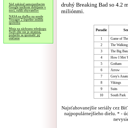
druhý Breaking Bad so 4.2 m
Súd zakázal samojazdiacim
Google taxíkom dobíjanie v
miliónmi.
noci, rušili obyvateľov
NASA na diaľku na sonde
Voyager 2 úspešne znížila
spotrebu
Misia na záchranu teleskopu
Poradie
Ser
Swift ešte nie je stratená,
podarilo sa spomaliť jej
otáčanie
1
Game of Thr
2
The Walking
3
The Big Ban
4
How I Met 
5
Gotham
6
Arrow
7
Grey's Anat
8
Vikings
9
Suits
10
South Park
Najsťahovanejšie seriály cez Bit
najpopulárnejšieho dielu. * - ú
nevysie