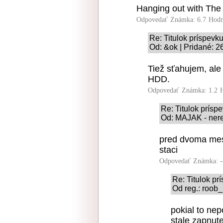
Hanging out with The
Odpovedať
Známka: 6.7
Hodn
Re: Titulok príspevk
Od: &ok | Pridané: 2
Tiež sťahujem, ale
HDD.
Odpovedať
Známka: 1.2
Re: Titulok prísp
Od: MAJAK - nere
pred dvoma mes
staci
Odpovedať
Známka: -
Re: Titulok p
Od reg.: roob_
pokial to nep
stale zapnut