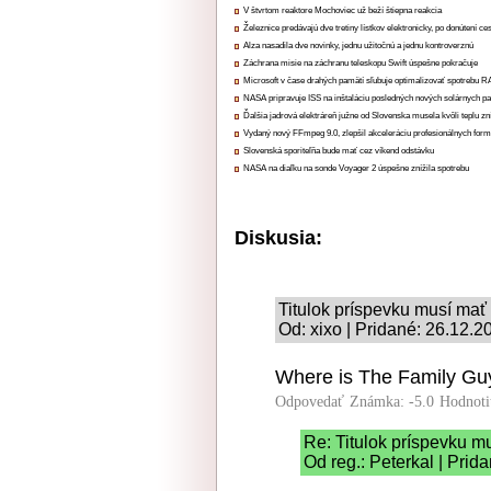
V štvrtom reaktore Mochoviec už beží štiepna reakcia
Železnice predávajú dve tretiny lístkov elektronicky, po donútení ce
Alza nasadila dve novinky, jednu užitočnú a jednu kontroverznú
Záchrana misie na záchranu teleskopu Swift úspešne pokračuje
Microsoft v čase drahých pamätí sľubuje optimalizovať spotrebu
NASA pripravuje ISS na inštaláciu posledných nových solárnych p
Ďalšia jadrová elektráreň južne od Slovenska musela kvôli teplu zn
Vydaný nový FFmpeg 9.0, zlepšil akceleráciu profesionálnych form
Slovenská sporiteľňa bude mať cez víkend odstávku
NASA na diaľku na sonde Voyager 2 úspešne znížila spotrebu
Diskusia:
Titulok príspevku musí mať
Od: xixo | Pridané: 26.12.2
Where is The Family Gu
Odpovedať
Známka: -5.0
Hodnoti
Re: Titulok príspevku m
Od reg.: Peterkal | Prid