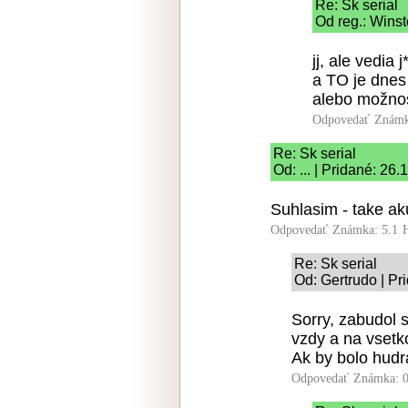
Re: Sk serial
Od reg.: Wins
jj, ale vedi
a TO je dnes
alebo možnos
Odpovedať
Známk
Re: Sk serial
Od: ... | Pridané: 26
Suhlasim - take ak
Odpovedať
Známka: 5.1
Re: Sk serial
Od: Gertrudo | Pr
Sorry, zabudol 
vzdy a na vsetk
Ak by bolo hudr
Odpovedať
Známka: 0