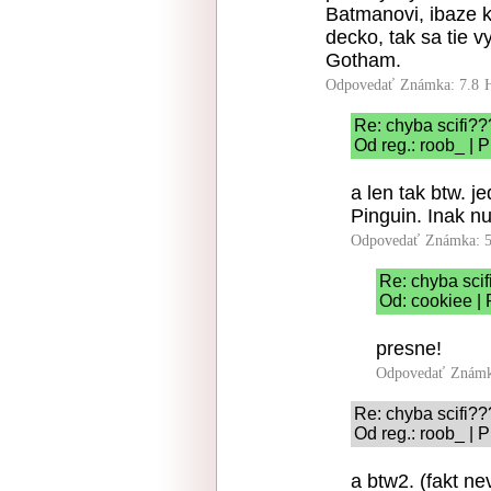
Batmanovi, ibaze k
decko, tak sa tie v
Gotham.
Odpovedať
Známka: 7.8
Re: chyba scifi?
Od reg.: roob_ | 
a len tak btw. 
Pinguin. Inak n
Odpovedať
Známka: 5
Re: chyba sci
Od: cookiee |
presne!
Odpovedať
Známk
Re: chyba scifi?
Od reg.: roob_ | 
a btw2. (fakt ne