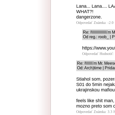
Lana... Lana...
WHAT?!
dangerzone.
Odpovedať
Známka: -2.0
Re: I\\\\\\\\\\\\\\
Od reg.: roob_ | 
https://www.y
Odpovedať
Hodnotiť:
Re: I\\\\\\\'m Mr. Me
Od: Arch)time | Prid
Stiahol som, poze
S01 do 5min nejaka
ukrajinskou mafiou
feels like shit man, 
mozno preto som o
Odpovedať
Známka: 3.3