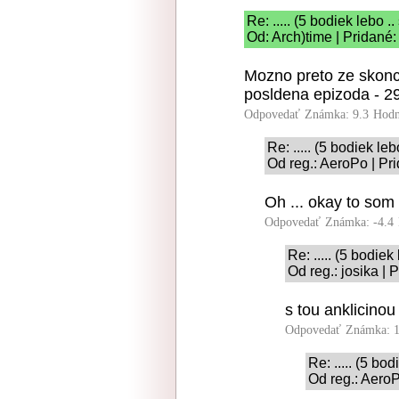
Re: ..... (5 bodiek lebo ..
Od: Arch)time | Pridané
Mozno preto ze skonc
posldena epizoda - 2
Odpovedať
Známka: 9.3
Hodn
Re: ..... (5 bodiek leb
Od reg.: AeroPo | Pr
Oh ... okay to som 
Odpovedať
Známka: -4.4
Re: ..... (5 bodiek
Od reg.: josika |
s tou anklicinou
Odpovedať
Známka: 1
Re: ..... (5 bod
Od reg.: AeroP