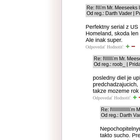
Re: I\\\'m Mr. Meeseeks 
Od reg.: Darth Vader | 
Perfektny serial z US 
Homeland, skoda len z
Ale inak super.
Odpovedať
Hodnotiť:
Re: I\\\\\\\'m Mr. Me
Od reg.: roob_ | Pri
posledny diel je u
predchadzajucich, p
takze mozeme rok 
Odpovedať
Hodnotiť:
Re: I\\\\\\\\\\\\\\
Od reg.: Darth Va
Nepochopitelnym
takto sucho. Pre