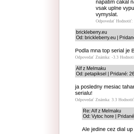
napatim cakal na
vsak uplne vypus
vymyslat.
Odpovedať
Hodnotiť:
brickleberry.eu
Od: brickleberry.eu | Prida
Podla mna top serial je B
Odpovedať
Známka: -3.3
Hodnoti
Alf z Melmaku
Od: petapiksel | Pridané: 
ja posledny mesiac taha
serialu!
Odpovedať
Známka: 3.3
Hodnoti
Re: Alf z Melmaku
Od: Vytoc hore | Pridan
Ale jedine cez dial up 