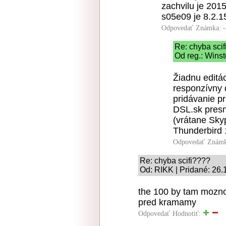
zachvilu je 2015
s05e09 je 8.2.1
Odpovedať
Známka: -
Re: chyba sci
Od reg.: Wins
Žiadnu editá
responzívny 
pridávanie pr
DSL.sk presn
(vrátane Sky
Thunderbird 1
Odpovedať
Známk
Re: chyba scifi????
Od: RIKK | Pridané: 26.
the 100 by tam mozno a
pred kramamy
Odpovedať
Hodnotiť: