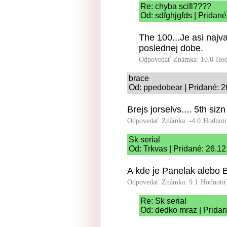
Re: chyba scifi????
Od: sdfghjgfds | Pridan
The 100...Je asi najv
poslednej dobe.
Odpovedať
Známka: 10.0
Hod
brace
Od: ppedobear | Pridané: 
Brejs jorselvs.... 5th siz
Odpovedať
Známka: -4.0
Hodnoti
Sk serial
Od: Trkvas | Pridané: 26.1
A kde je Panelak alebo B
Odpovedať
Známka: 9.1
Hodnoti
Re: Sk serial
Od: dedko mraz | Pridan