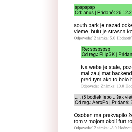
spspspsp
Od: anus | Pridané: 26.12.
south park je nazad odk
vieme, hulu je strasna k
Odpovedať
Známka: 5.0
Hodnoti
Re: spspspsp
Od reg.: FilipSK | Prida
Na webe je stale, poz
mal zaujimat backend
pred tym ako to bolo h
Odpovedať
Známka: 10.0
Hod
..... (5 bodiek lebo .. šak vie
Od reg.: AeroPo | Pridané:
Osoben ma prekvapilo že
tom v mojom okolí furt r
Odpovedať
Známka: -8.9
Hodnoti