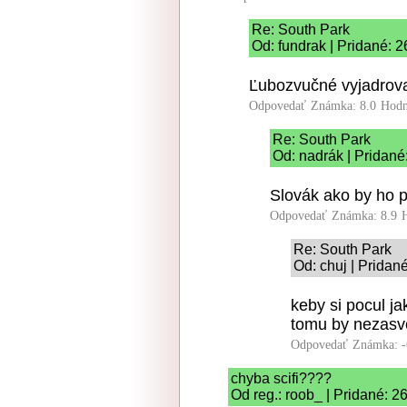
Re: South Park
Od: fundrak | Pridané: 
Ľubozvučné vyjadrov
Odpovedať
Známka: 8.0
Hodn
Re: South Park
Od: nadrák | Pridané
Slovák ako by ho pr
Odpovedať
Známka: 8.9
Re: South Park
Od: chuj | Pridan
keby si pocul j
tomu by nezasve
Odpovedať
Známka: -
chyba scifi????
Od reg.: roob_ | Pridané: 2