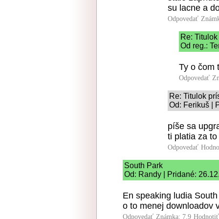
su lacne a do
Odpovedať
Známk
Re: Titulo
Od reg.: Te
Ty o čom 
Odpovedať
Zn
Re: Titulok p
Od: Ferikuš | 
píše sa upgr
ti platia za t
Odpovedať
Hodno
South Park
Od: Randy | Pridané: 26.12
En speaking ludia South
o to menej downloadov vi
Odpovedať
Známka: 7.9
Hodnoti