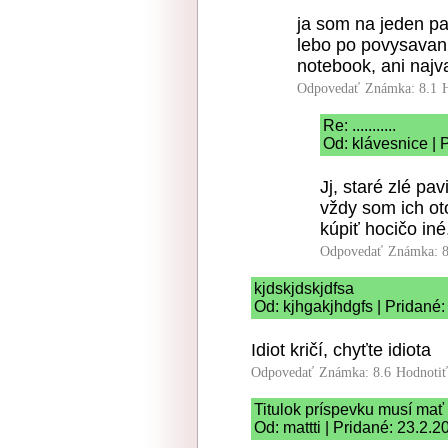
ja som na jeden pa
lebo po povysavani
notebook, ani najva
Odpovedať
Známka: 8.1
Re: ...........
Od: klávesnice | 
Jj, staré zlé pav
vždy som ich ot
kúpiť hocičo iné
Odpovedať
Známka: 8
kjdskjdskjdfsa
Od: kjhgakjhdgfs | Pridané
Idiot kričí, chyťte idiota
Odpovedať
Známka: 8.6
Hodnoti
Titulok príspevku musí mať
Od: mattti | Pridané: 23.2.