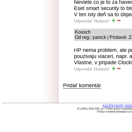
Neviete co je to za have
Eset smart security to bl
V ten isty deň sa to obja
Odpovedať
Hodnotiť:
Kousch
Od reg.: yanick | Pridané: 
HP nema problem, ale pre
pouzivaju viaceri, napr.
Vlastne, v pripade Clock
Odpovedať
Hodnotiť:
Pridať komentár
NÁVŠTEVNOSŤ
|
INZE
(C) 2004, 2005 DSL.sk | Všetky práva vyhradené
Všetky uvedené informácie sú b