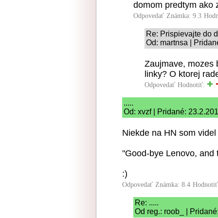
domom predtym ako z
Odpovedať
Známka: 9.3
Hodn
Re: Prispievajte do d
Od: martnsa | Pridan
Zaujmave, mozes b
linky? O ktorej ra
Odpovedať
Hodnotiť:
.....
Od: xvzf | Pridané: 23.2.20
Niekde na HN som videl
"Good-bye Lenovo, and th
:)
Odpovedať
Známka: 8.4
Hodnoti
Re: .....
Od reg.: roob_ | Pridané