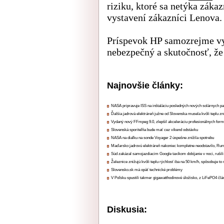
riziku, ktoré sa netýka záka
vystavení zákazníci Lenova.
Príspevok HP samozrejme vy
nebezpečný a skutočnosť, že
Najnovšie články:
NASA pripravuje ISS na inštaláciu posledných nových solárnych p
Ďalšia jadrová elektráreň južne od Slovenska musela kvôli teplu zn
Vydaný nový FFmpeg 9.0, zlepšil akceleráciu profesionálnych form
Slovenská sporiteľňa bude mať cez víkend odstávku
NASA na diaľku na sonde Voyager 2 úspešne znížila spotrebu
Maďarsko jadrovú elektráreň nakoniec kompletne neodstavilo, Ru
Súd zakázal samojazdiacim Google taxíkom dobíjanie v noci, rušili
Železnice znižujú kvôli teplu rýchlosť iba na 50 km/h, spôsobuje t
Slovensko.sk má opäť technické problémy
V Poľsku spustili takmer gigawatthodinové úložisko, z LiFePO4 čl
Diskusia: