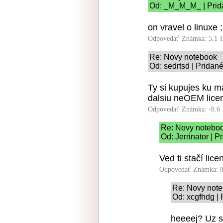
Od: _M_M_M_ | Prida
on vravel o linuxe ;
Odpovedať
Známka: 5.1
Re: Novy notebook
Od: sedrtsd | Pridan
Ty si kupujes ku m
dalsiu neOEM lice
Odpovedať
Známka: -8.6
Re: Novy notebo
Od: Jerrinator | 
Ved ti stačí lice
Odpovedať
Známka: 8
Re: Novy not
Od: xcgfhdg | 
heeeej? Uz s