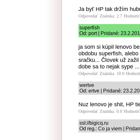
Ja byť HP tak držím hub
Odpovedať
Známka: 2.7
Hodnoti
superfish
Od: port | Pridané: 23.2.20
ja som si kúpil lenovo 
obdobu superfish, alebo
sračku... Človek už zažil
dobe sa to nejak sype ...
Odpovedať
Známka: 10.0
Hodnot
wertve
Od: ertve | Pridané: 23.2.2
Nuz lenovo je shit, HP ti
Odpovedať
Známka: 0.0
Hodnoti
ssl://bigicq.ru
Od reg.: Co ja viem | Prida