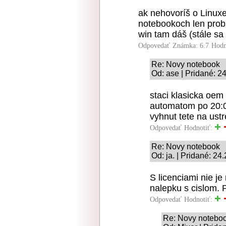
ak nehovoríš o Linuxe 
notebookoch len probl
win tam dáš (stále sa
Odpovedať
Známka: 6.7
Hodn
Re: Novy notebook
Od: ase | Pridané: 2
staci klasicka oem 
automatom po 20:0
vyhnut tete na ust
Odpovedať
Hodnotiť:
Re: Novy notebook
Od: ja. | Pridané: 24
S licenciami nie j
nalepku s cislom. P
Odpovedať
Hodnotiť:
Re: Novy notebo