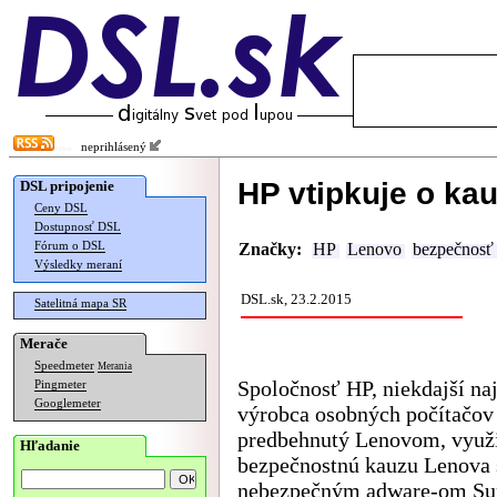
neprihlásený
HP vtipkuje o ka
DSL pripojenie
Ceny DSL
Dostupnosť DSL
Fórum o DSL
Značky:
HP
Lenovo
bezpečnosť
Výsledky meraní
DSL.sk, 23.2.2015
Satelitná mapa SR
Merače
Speedmeter
Merania
Spoločnosť HP, niekdajší na
Pingmeter
Googlemeter
výrobca osobných počítačov
predbehnutý Lenovom, využ
Hľadanie
bezpečnostnú kauzu Lenova 
nebezpečným adware-om Sup