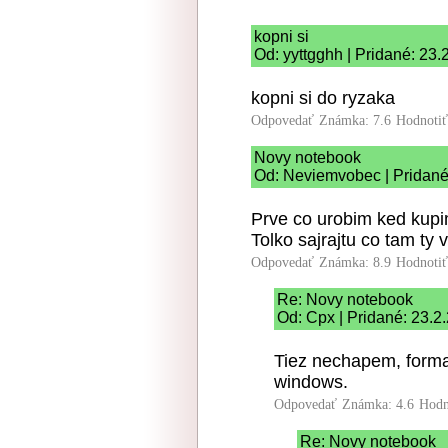
kopni si
Od: yyttgghh | Pridané: 23.
kopni si do ryzaka
Odpovedať
Známka: 7.6
Hodnoti
Novy notebook
Od: Neviemvobec | Pridané
Prve co urobim ked kupi
Tolko sajrajtu co tam ty v
Odpovedať
Známka: 8.9
Hodnoti
Re: Novy notebook
Od: Cpx | Pridané: 23.2
Tiez nechapem, format
windows.
Odpovedať
Známka: 4.6
Hodn
Re: Novy notebook