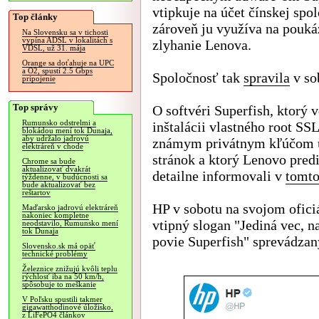
vtipkuje na účet čínskej spol
Top články
zároveň ju využíva na pouká
Na Slovensku sa v tichosti
vypína ADSL v lokalitách s
zlyhanie Lenova.
VDSL, už 31. mája
Orange sa doťahuje na UPC
a O2, spustí 2.5 Gbps
Spoločnosť tak
spravila
v so
pripojenie
Top správy
O softvéri Superfish, ktorý 
Rumunsko odstrelmi a
inštalácii vlastného root SSL
blokádou mení tok Dunaja,
aby udržalo jadrovú
známym privátnym kľúčom ú
elektráreň v chode
stránok a ktorý Lenovo pred
Chrome sa bude
aktualizovať dvakrát
detailne informovali v
tomt
týždenne, v budúcnosti sa
bude aktualizovať bez
reštartov
HP v sobotu na svojom ofici
Maďarsko jadrovú elektráreň
nakoniec kompletne
vtipný slogan "Jediná vec, n
neodstavilo, Rumunsko mení
tok Dunaja
povie Superfish" sprevádzan
Slovensko.sk má opäť
technické problémy
Železnice znižujú kvôli teplu
rýchlosť iba na 50 km/h,
spôsobuje to meškanie
V Poľsku spustili takmer
gigawatthodinové úložisko,
z LiFePO4 článkov