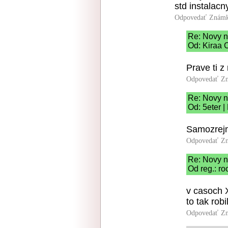
std instalac
Odpovedať
Známk
Re: Novy 
Od: Kiraa 
Prave ti z
Odpovedať
Zn
Re: Novy 
Od: 5eter |
Samozrej
Odpovedať
Zn
Re: Novy 
Od reg.: ro
v casoch 
to tak robi
Odpovedať
Zn