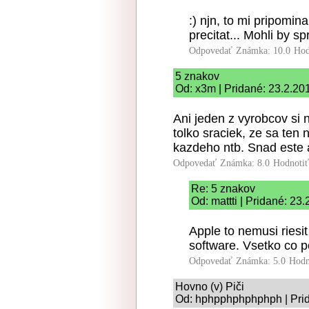
:) njn, to mi pripomin
precitat... Mohli by sp
Odpovedať
Známka: 10.0
Hod
5 znakov
Od: x3m | Pridané: 23.2.20
Ani jeden z vyrobcov si 
tolko sraciek, ze sa ten 
kazdeho ntb. Snad este a
Odpovedať
Známka: 8.0
Hodnoti
Re: 5 znakov
Od: mattti | Pridané: 23
Apple to nemusi riesi
software. Vsetko co p
Odpovedať
Známka: 5.0
Hodn
Hovno (v) Piči
Od: hphpphphphphph | Prid