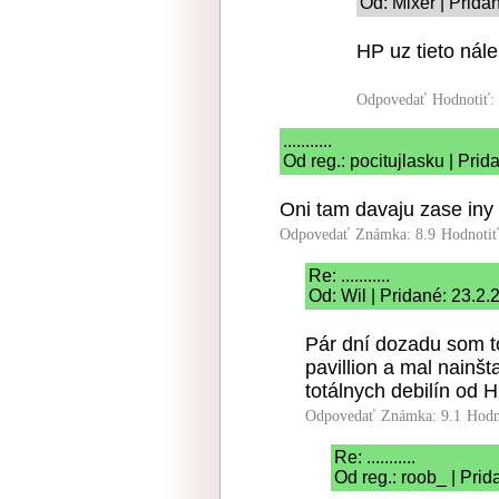
Od: Mixer | Prida
HP uz tieto nál
Odpovedať
Hodnotiť:
...........
Od reg.: pocitujlasku | Pri
Oni tam davaju zase iny 
Odpovedať
Známka: 8.9
Hodnoti
Re: ...........
Od: Wil | Pridané: 23.2
Pár dní dozadu som t
pavillion a mal nainš
totálnych debilín od H
Odpovedať
Známka: 9.1
Hodn
Re: ...........
Od reg.: roob_ | Pri