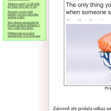
Telekom pridal 12 GB balík
pre Easy, chce zaň 12 eur
Spustená výroba flash
pamäte s novým najvyšším
počtom vrstiev
Súd zakázal samojazdiacim
Google taxíkom dobíjanie v
noci, rušili obyvateľov
Odštartovala nová séria
populárneho sci-fi Futurama
Prí
Zároveň ale pridala
odkaz
na