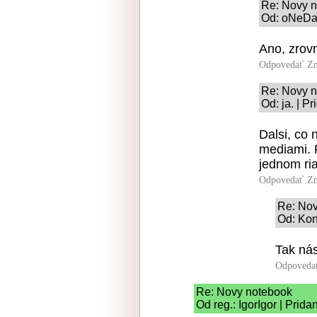
Re: Novy 
Od: oNeDaL
Ano, zrov
Odpovedať
Zn
Re: Novy 
Od: ja. | P
Dalsi, co 
mediami. R
jednom ria
Odpovedať
Zn
Re: Nov
Od: Kon
Tak ná
Odpoveda
Re: Novy notebook
Od reg.: IgorIgor | Prid