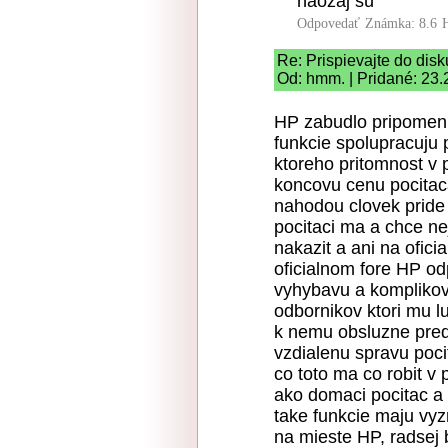
naozaj sú
Odpovedať
Známka: 8.6
Re: Prispievajte do disk
Od: hmm. | Pridané: 23.
HP zabudlo pripomenut
funkcie spolupracuju
ktoreho pritomnost v 
koncovu cenu pocitac
nahodou clovek pride 
pocitaci ma a chce ne
nakazit a ani na ofici
oficialnom fore HP o
vyhybavu a komplikova
odbornikov ktori mu l
k nemu obsluzne predi
vzdialenu spravu poci
co toto ma co robit v 
ako domaci pocitac a 
take funkcie maju vy
na mieste HP, radsej