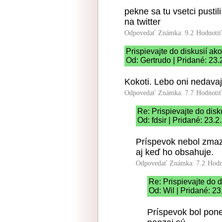
pekne sa tu vsetci pustil
na twitter
Odpovedať
Známka: 9.2
Hodnoti
Prispievajte do diskusií ako
Od: Gertrudo | Pridané: 23
Kokoti. Lebo oni nedavaj
Odpovedať
Známka: 7.7
Hodnoti
Re: Prispievajte do disk
Od: fdsir | Pridané: 23.
Príspevok nebol zmaz
aj keď ho obsahuje.
Odpovedať
Známka: 7.2
Hodn
Re: Prispievajte do d
Od: Wil | Pridané: 2
Príspevok bol pon