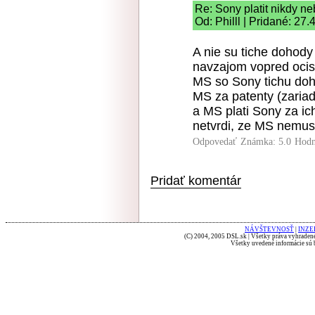
Re: Sony platit nikdy n
Od: Philll | Pridané: 27
A nie su tiche dohody 
navzajom vopred ocis
MS so Sony tichu doho
MS za patenty (zariad
a MS plati Sony za ich
netvrdi, ze MS nemusi 
Odpovedať
Známka: 5.0
Hodn
Pridať komentár
NÁVŠTEVNOSŤ
|
INZE
(C) 2004, 2005 DSL.sk | Všetky práva vyhradené
Všetky uvedené informácie sú b