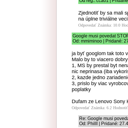
Od reg.: cca01 | Pridané
Zjednotiť by sa mali s
na úplne triviálne veci
Odpovedať
Známka: 10.0
Hod
Google musi povedat STO
Od: mmiminoo | Pridané: 2
ja byť googlom tak toto 
Malo by to viacero dobry
1, MS by prestal byt nena
nic neprinasa (iba vykori
2, kazde jedno zariadeni
3, prislo by viac vyrobco
poplatky
Dufam ze Lenovo Sony Hu
Odpovedať
Známka: 6.2
Hodnoti
Re: Google musi poved
Od: Philll | Pridané: 27