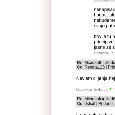
nenapisal
hadat...al
nebudeme p
svoje pate
btw ja tu
princip ze
jasne ze z
Odpovedať
Zn
Re: Microsoft = zloděj
Od: Renata123 | Pri
Neviem ci jenja he
Odpovedať
Hodnotiť:
Re: Microsoft = zloděj
Od: dsfsdf | Pridané:
tie patenty sa tyk