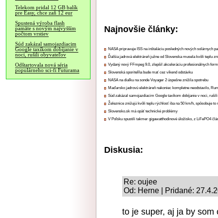
Telekom pridal 12 GB balík
pre Easy, chce zaň 12 eur
Spustená výroba flash
Najnovšie články:
pamäte s novým najvyšším
počtom vrstiev
Súd zakázal samojazdiacim
Google taxíkom dobíjanie v
NASA pripravuje ISS na inštaláciu posledných nových solárnych p
noci, rušili obyvateľov
Ďalšia jadrová elektráreň južne od Slovenska musela kvôli teplu zn
Odštartovala nová séria
Vydaný nový FFmpeg 9.0, zlepšil akceleráciu profesionálnych form
populárneho sci-fi Futurama
Slovenská sporiteľňa bude mať cez víkend odstávku
NASA na diaľku na sonde Voyager 2 úspešne znížila spotrebu
Maďarsko jadrovú elektráreň nakoniec kompletne neodstavilo, Ru
Súd zakázal samojazdiacim Google taxíkom dobíjanie v noci, rušili
Železnice znižujú kvôli teplu rýchlosť iba na 50 km/h, spôsobuje t
Slovensko.sk má opäť technické problémy
V Poľsku spustili takmer gigawatthodinové úložisko, z LiFePO4 čl
Diskusia:
Re: oujee
Od: Herne | Pridané: 27.4.
to je super, aj ja by som