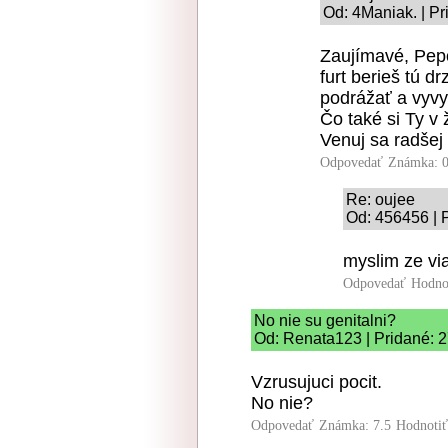
Od: 4Maniak. | Pr
Zaujímavé, Pepo
furt berieš tú d
podrážať a vyv
Čo také si Ty v
Venuj sa radšej
Odpovedať
Známka: 0
Re: oujee
Od: 456456 | 
myslim ze via
Odpovedať
Hodno
No nie su genitalni?
Od: Renata123 | Pridané: 2
Vzrusujuci pocit.
No nie?
Odpovedať
Známka: 7.5
Hodnoti