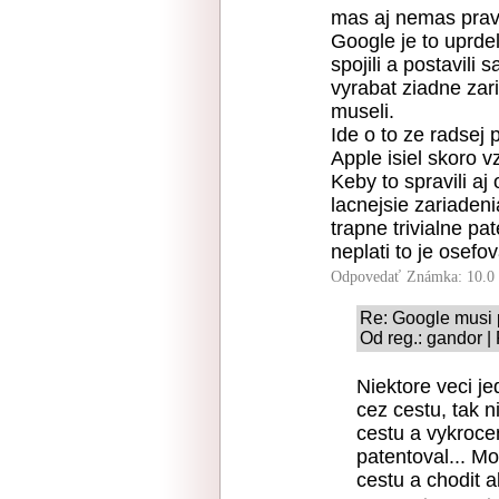
mas aj nemas pra
Google je to uprde
spojili a postavil
vyrabat ziadne zari
museli.
Ide o to ze radsej p
Apple isiel skoro vz
Keby to spravili a
lacnejsie zariadeni
trapne trivialne pa
neplati to je osef
Odpovedať
Známka: 10.0
Re: Google musi
Od reg.: gandor |
Niektore veci j
cez cestu, tak 
cestu a vykrocen
patentoval... M
cestu a chodit a