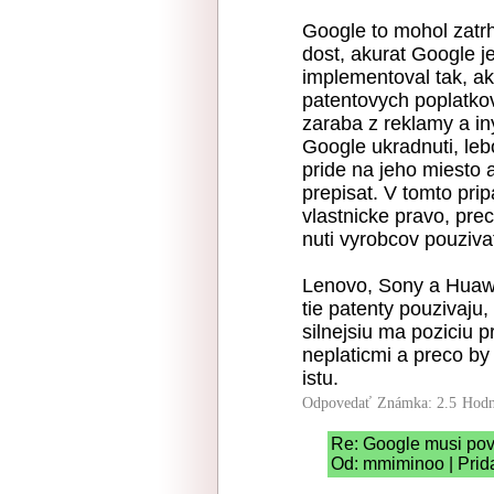
Google to mohol zatrh
dost, akurat Google je
implementoval tak, ak
patentovych poplatkov
zaraba z reklamy a in
Google ukradnuti, leb
pride na jeho miesto a
prepisat. V tomto pri
vlastnicke pravo, pre
nuti vyrobcov pouziva
Lenovo, Sony a Huawe
tie patenty pouzivaju
silnejsiu ma poziciu 
neplaticmi a preco by
istu.
Odpovedať
Známka: 2.5
Hodn
Re: Google musi po
Od: mmiminoo | Prid