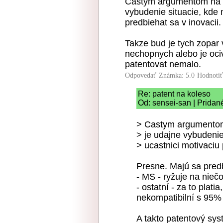
Castym argumentom na up
vybudenie situacie, kde 
predbiehat sa v inovacii.
Takze bud je tych zopar
nechopnych alebo je oci
patentovat nemalo.
Odpovedať
Známka: 5.0
Hodnoti
Re: patent na koleso
Od: sensei-san | Pridan
> Castym argumentom 
> je udajne vybudenie
> ucastnici motivaciu 
Presne. Majú sa predb
- MS - ryžuje na nieč
- ostatní - za to plati
nekompatibilní s 95% 
A takto patentový sys