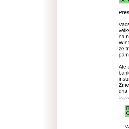
Pres
Vacs
velk
na n
Wind
ze t
pam
Ale 
bank
inst
Zmen
dna 
Odpov
R
O
e