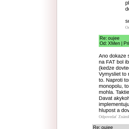
p
d
s
O
Re: oujee
Od: XMen | Pr
Ano dokaze s
na FAT bol i
(kedze dovte
Vymysliet to 
to. Naproti t
monopolu, to 
mohla. Taktie
Davat akykolv
implementuju
hlupost a do
Odpovedať
Známk
Re: oujee