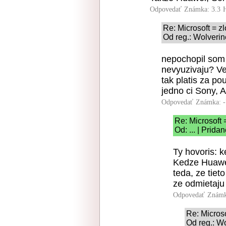
Odpovedať
Známka: 3.3
Re: Microsoft = zl
Od reg.: Wolverin
nepochopil som 
nevyuzivaju? Ve
tak platis za po
jedno ci Sony, A
Odpovedať
Známka: -
Re: Microsoft =
Od: ... | Prid
Ty hovoris: k
Kedze Huawei
teda, ze tie
ze odmietaju 
Odpovedať
Známk
Re: Microso
Od reg.: Wo