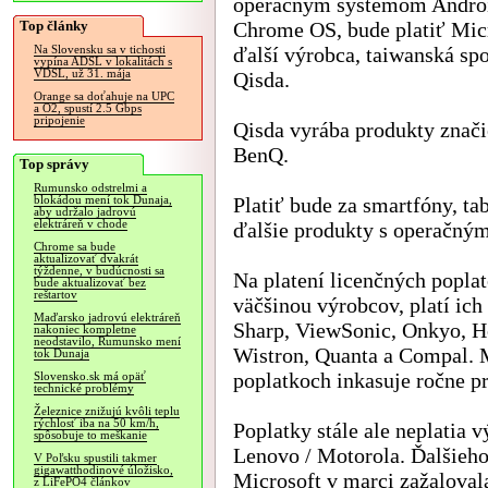
operačným systémom Androi
Top články
Chrome OS, bude platiť Mic
ďalší výrobca, taiwanská sp
Na Slovensku sa v tichosti
vypína ADSL v lokalitách s
VDSL, už 31. mája
Qisda.
Orange sa doťahuje na UPC
a O2, spustí 2.5 Gbps
pripojenie
Qisda vyrába produkty znači
BenQ.
Top správy
Rumunsko odstrelmi a
Platiť bude za smartfóny, tab
blokádou mení tok Dunaja,
aby udržalo jadrovú
elektráreň v chode
ďalšie produkty s operačný
Chrome sa bude
aktualizovať dvakrát
týždenne, v budúcnosti sa
Na platení licenčných poplat
bude aktualizovať bez
reštartov
väčšinou výrobcov, platí ic
Maďarsko jadrovú elektráreň
Sharp, ViewSonic, Onkyo, H
nakoniec kompletne
neodstavilo, Rumunsko mení
Wistron, Quanta a Compal. M
tok Dunaja
poplatkoch inkasuje ročne pr
Slovensko.sk má opäť
technické problémy
Železnice znižujú kvôli teplu
rýchlosť iba na 50 km/h,
Poplatky stále ale neplatia
spôsobuje to meškanie
Lenovo / Motorola. Ďalšieh
V Poľsku spustili takmer
gigawatthodinové úložisko,
Microsoft v marci zažaloval
z LiFePO4 článkov