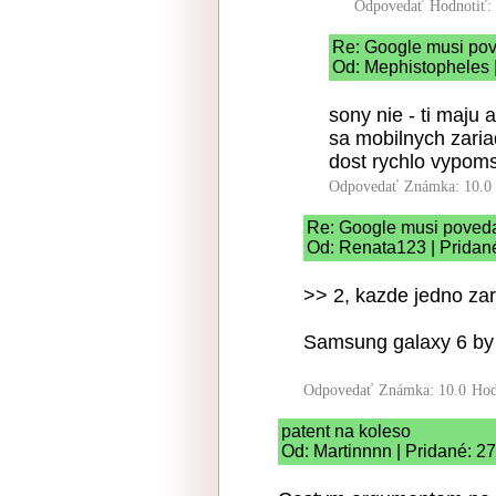
Odpovedať
Hodnotiť:
Re: Google musi po
Od: Mephistopheles |
sony nie - ti maju 
sa mobilnych zaria
dost rychlo vypomst
Odpovedať
Známka: 10.0
Re: Google musi poved
Od: Renata123 | Pridan
>> 2, kazde jedno zar
Samsung galaxy 6 by 
Odpovedať
Známka: 10.0
Hod
patent na koleso
Od: Martinnnn | Pridané: 2