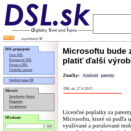
neprihlásený
Microsoftu bude 
DSL pripojenie
Ceny DSL
platiť ďalší výro
Dostupnosť DSL
Fórum o DSL
Výsledky meraní
Značky:
Android
patenty
Satelitná mapa SR
DSL.sk, 27.4.2015
Merače
Speedmeter
Merania
Pingmeter
Googlemeter
Licenčné poplatky za patent
Hľadanie
Microsoftu, ktoré sú podľa s
využívané a porušované mo