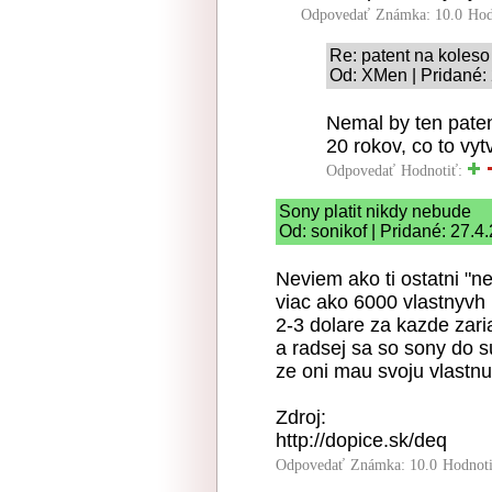
Odpovedať
Známka: 10.0
Hod
Re: patent na koleso
Od: XMen | Pridané:
Nemal by ten paten
20 rokov, co to vytv
Odpovedať
Hodnotiť:
Sony platit nikdy nebude
Od: sonikof | Pridané: 27.4
Neviem ako ti ostatni "ne
viac ako 6000 vlastnyvh
2-3 dolare za kazde zaria
a radsej sa so sony do 
ze oni mau svoju vlastnu
Zdroj:
http://dopice.sk/deq
Odpovedať
Známka: 10.0
Hodnot