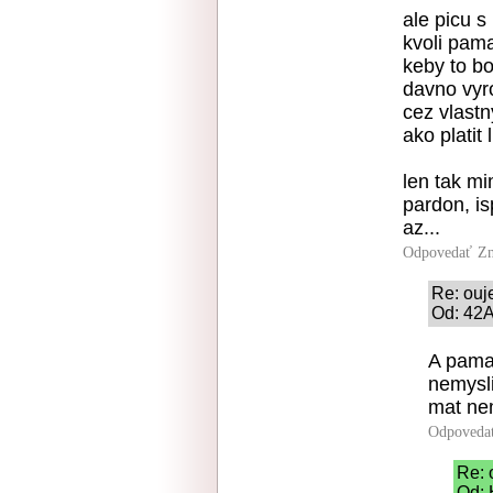
ale picu s
kvoli pam
keby to bo
davno vyro
cez vlastn
ako platit 
len tak mi
pardon, i
az...
Odpovedať
Zn
Re: ouj
Od: 42A
A pama
nemysli
mat ne
Odpoveda
Re: 
Od: 