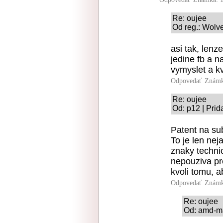
Re: oujee
Od reg.: Wolve
asi tak, lenz
jedine fb a n
vymyslet a kv
Odpovedať
Známk
Re: oujee
Od: p12 | Prid
Patent na su
To je len ne
znaky techni
nepouziva pre
kvoli tomu, 
Odpovedať
Známk
Re: oujee
Od: amd-ma