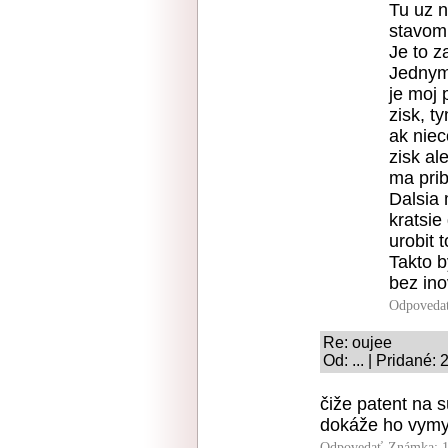
Tu uz n
stavom 
Je to z
Jednym 
je moj 
zisk, t
ak nie
zisk al
ma prib
Dalsia 
kratsie
urobit 
Takto b
bez ino
Odpoveda
Re: oujee
Od: ... | Pridané:
čiže patent na 
dokáže ho vymys
Odpovedať
Známka: 1