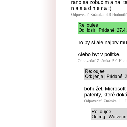
rano sa zobudim a na "t
n a a a d h e r a :)
Odpovedať
Známka: 3.8
Hodnoti
Re: oujee
Od: fdsir | Pridané: 27.
To by si ale najprv mu
Alebo byt v politke.
Odpovedať
Známka: 5.0
Hodn
Re: oujee
Od: jenja | Pridané: 
bohužel, Microsoft
patenty, které dok
Odpovedať
Známka: 1.1
Re: oujee
Od reg.: Wolverin