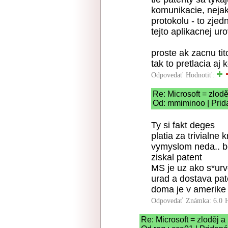
komunikacie, nejak
protokolu - to zjed
tejto aplikacnej uro
proste ak zacnu ti
tak to pretlacia aj
Odpovedať
Hodnotiť:
Re: Microsoft = zloděj
Od: mmiminoo | Prid
Ty si fakt deges
platia za trivialne
vymyslom neda.. bo
ziskal patent
MS je uz ako s*ur
urad a dostava pa
doma je v amerike 
Odpovedať
Známka: 6.0
Re: Microsoft = zloděj a 