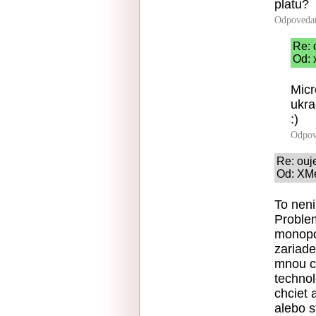
platu?
Odpoveda
Re: 
Od: 
Micr
ukra
:)
Odpov
Re: ouj
Od: XMe
To neni
Proble
monopol
zariade
mnou co
technol
chciet 
alebo s