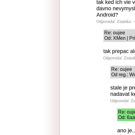
tak ked ich vie 
davno nevymysle
Android?
Odpovedať
Známka: -
Re: oujee
Od: XMen | Pr
tak prepac al
Odpovedať
Známk
Re: oujee
Od reg.: Wo
stale je p
nadavat k
Odpovedať
Zn
Re: ouj
Od: 6aa
ano je.