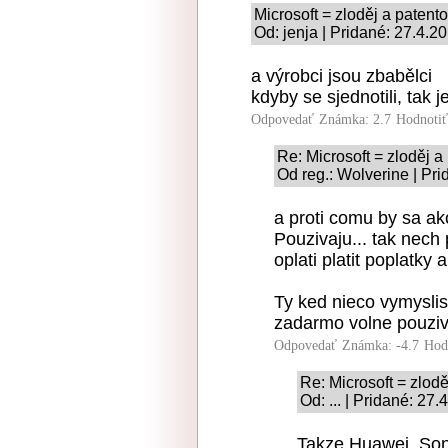
Microsoft = zloděj a patentov
Od: jenja | Pridané: 27.4.2
a výrobci jsou zbabělci
kdyby se sjednotili, tak j
Odpovedať
Známka: 2.7
Hodnoti
Re: Microsoft = zloděj a 
Od reg.: Wolverine | Pr
a proti comu by sa ak
Pouzivaju... tak nech p
oplati platit poplatky
Ty ked nieco vymyslis
zadarmo volne pouziv
Odpovedať
Známka: -4.7
Hod
Re: Microsoft = zloděj
Od: ... | Pridané: 27
Takze Huawei, Son