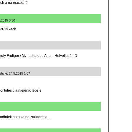
och a na macoch?
5.2015 8:30
h PRIMkach
uty Frutiger / Myriad, alebo Arial - Helveticu? :-D
ané: 24.5.2015 1:07
oi tolesiti a njejenic lebsie
odiniek na ostatne zariadenia...