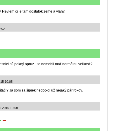
? Neviem ci je tam dostatok zeme a vlahy.
9:52
vesnici sú pekný opruz... to nemohli mať normálnu veľkosť?
015 10:05
tači? Ja som sa šipiek nedotkol už nejaký pár rokov.
5.2015 10:58