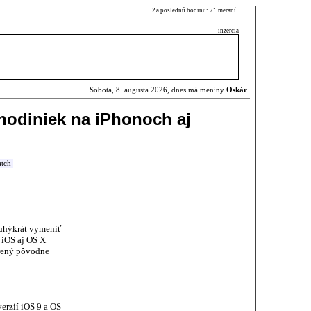
Za poslednú hodinu: 71 meraní
inzercia
Sobota, 8. augusta 2026, dnes má meniny
Oskár
 hodiniek na iPhonoch aj
tch
ruhýkrát vymeniť
 iOS aj OS X
orený pôvodne
erzií iOS 9 a OS