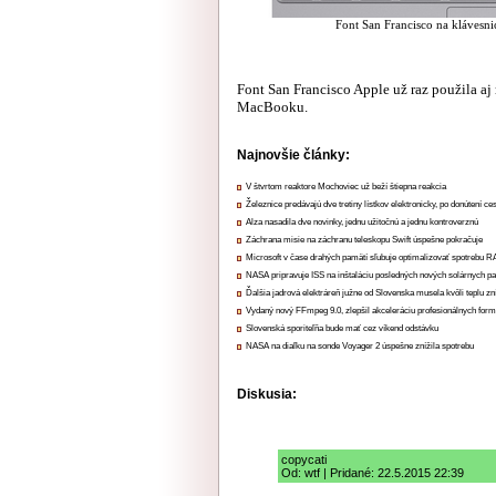
Font San Francisco na klávesni
Font San Francisco Apple už raz použila a
MacBooku.
Najnovšie články:
V štvrtom reaktore Mochoviec už beží štiepna reakcia
Železnice predávajú dve tretiny lístkov elektronicky, po donútení ce
Alza nasadila dve novinky, jednu užitočnú a jednu kontroverznú
Záchrana misie na záchranu teleskopu Swift úspešne pokračuje
Microsoft v čase drahých pamätí sľubuje optimalizovať spotrebu
NASA pripravuje ISS na inštaláciu posledných nových solárnych p
Ďalšia jadrová elektráreň južne od Slovenska musela kvôli teplu zn
Vydaný nový FFmpeg 9.0, zlepšil akceleráciu profesionálnych form
Slovenská sporiteľňa bude mať cez víkend odstávku
NASA na diaľku na sonde Voyager 2 úspešne znížila spotrebu
Diskusia:
copycati
Od: wtf | Pridané: 22.5.2015 22:39