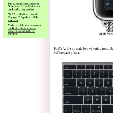
Súd zakázal samojazdiacim
Google taxíkom dobíjanie v
noci, rušili obyvateľov
NASA na diaľku na sonde
Voyager 2 úspešne znížila
spotrebu
Misia na záchranu teleskopu
Swift ešte nie je stratená,
podarilo sa spomaliť jej
Apple Watch
otáčanie
Podľa Apple by mala byť výhodou fontu Sa
veľkostiach písma.