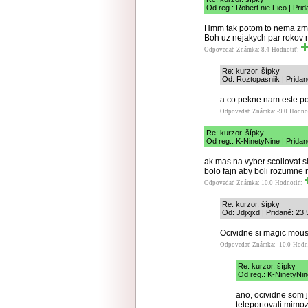
Od reg.: Robert nie Fico | Pri
Hmm tak potom to nema zmyse
Boh uz nejakych par rokov ne
Odpovedať
Známka: 8.4
Hodnotiť:
Re: kurzor. šípky
Od: Roztopasniik | Pridan
a co pekne nam este po
Odpovedať
Známka: -9.0
Hodno
Re: kurzor. šípky
Od reg.: K-NinetyNine | Prida
ak mas na vyber scollovat s
bolo fajn aby boli rozumne
Odpovedať
Známka: 10.0
Hodnotiť:
Re: kurzor. šípky
Od: Jdjxjxd | Pridané: 23
Ocividne si magic mouse
Odpovedať
Známka: -10.0
Hodn
Re: kurzor. šípky
Od reg.: K-NinetyNin
ano, ocividne som j
teleportovali mimo