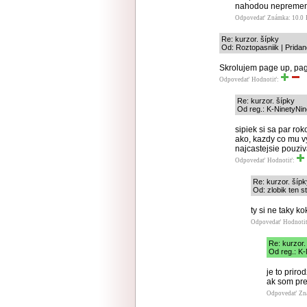
nahodou nepremeni
Odpovedať
Známka: 10.0
Re: kurzor. šípky
Od: Roztopasniik | Pridan
Skrolujem page up, pag
Odpovedať
Hodnotiť:
Re: kurzor. šípky
Od reg.: K-NinetyNin
sipiek si sa par r
ako, kazdy co mu v
najcastejsie pouzi
Odpovedať
Hodnotiť:
Re: kurzor. šíp
Od: zlobik ten s
ty si ne taky k
Odpovedať
Hodnoti
Re: kurzor.
Od reg.: K-
je to priro
ak som pre
Odpovedať
Zn