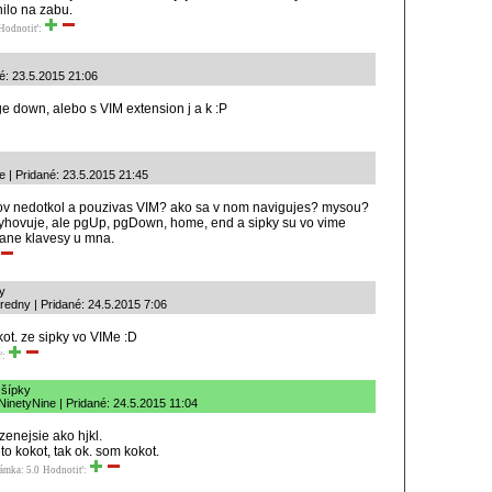
lo na zabu.
Hodnotiť:
é: 23.5.2015 21:06
e down, alebo s VIM extension j a k :P
e | Pridané: 23.5.2015 21:45
okov nedotkol a pouzivas VIM? ako sa v nom navigujes? mysou?
yhovuje, ale pgUp, pgDown, home, end a sipky su vo vime
vane klavesy u mna.
ky
tredny | Pridané: 24.5.2015 7:06
okot. ze sipky vo VIMe :D
ť:
 šípky
NinetyNine | Pridané: 24.5.2015 11:04
dzenejsie ako hjkl.
to kokot, tak ok. som kokot.
ámka: 5.0
Hodnotiť: