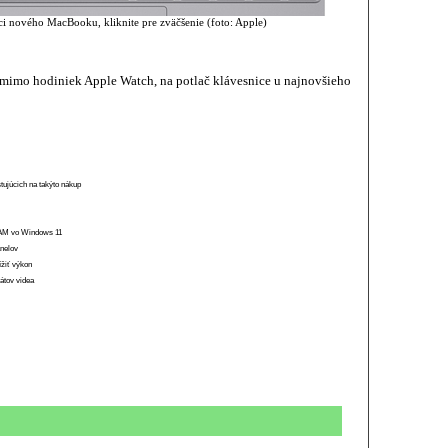
ci nového MacBooku, kliknite pre zväčšenie (foto: Apple)
j mimo hodiniek Apple Watch, na potlač klávesnice u najnovšieho
stujúcich na takýto nákup
 RAM vo Windows 11
anelov
ížiť výkon
átov videa