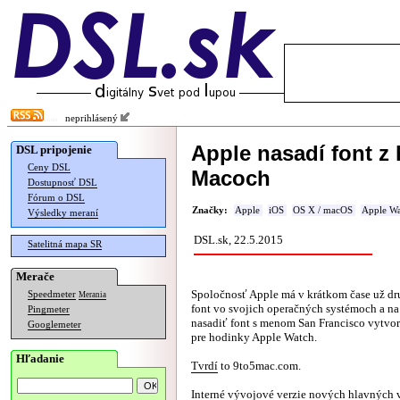
neprihlásený
Apple nasadí font z
DSL pripojenie
Ceny DSL
Macoch
Dostupnosť DSL
Fórum o DSL
Značky:
Apple
iOS
OS X / macOS
Apple Wa
Výsledky meraní
DSL.sk, 22.5.2015
Satelitná mapa SR
Merače
Spoločnosť Apple má v krátkom čase už d
Speedmeter
Merania
font vo svojich operačných systémoch a na
Pingmeter
nasadiť font s menom San Francisco vytv
Googlemeter
pre hodinky Apple Watch.
Hľadanie
Tvrdí
to 9to5mac.com.
Interné vývojové verzie nových hlavných v