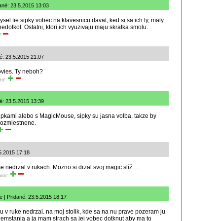
dané: 23.5.2015 13:03
l tie sipky vobec na klavesnicu davat, ked si sa ich ty, maly
dotkol. Ostatni, ktori ich vyuzivaju maju skratka smolu.
é: 23.5.2015 21:07
vies. Ty neboh?
tiť:
né: 23.5.2015 13:39
ipkami alebo s MagicMouse, sipky su jasna volba, takze by
 rozmiestnene.
.5.2015 17:18
 nedrzal v rukach. Mozno si drzal svoj magic slíž....
otiť:
e | Pridané: 23.5.2015 18:17
u v ruke nedrzal. na moj stolik, kde sa na nu prave pozeram ju
zemstania a ja mam strach sa jej vobec dotknut aby ma to