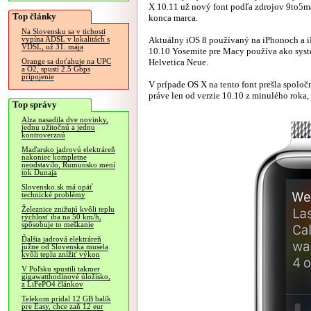
X 10.11 už nový font podľa zdrojov 9to5m
Top články
konca marca.
Na Slovensku sa v tichosti
Aktuálny iOS 8 používaný na iPhonoch a 
vypína ADSL v lokalitách s
VDSL, už 31. mája
10.10 Yosemite pre Macy používa ako sys
Helvetica Neue.
Orange sa doťahuje na UPC
a O2, spustí 2.5 Gbps
pripojenie
V prípade OS X na tento font prešla spoloč
práve len od verzie 10.10 z minulého roka,
Top správy
Alza nasadila dve novinky,
jednu užitočnú a jednu
kontroverznú
Maďarsko jadrovú elektráreň
nakoniec kompletne
neodstavilo, Rumunsko mení
tok Dunaja
Slovensko.sk má opäť
technické problémy
Železnice znižujú kvôli teplu
rýchlosť iba na 50 km/h,
spôsobuje to meškanie
Ďalšia jadrová elektráreň
južne od Slovenska musela
kvôli teplu znížiť výkon
V Poľsku spustili takmer
gigawatthodinové úložisko,
z LiFePO4 článkov
Telekom pridal 12 GB balík
pre Easy, chce zaň 12 eur