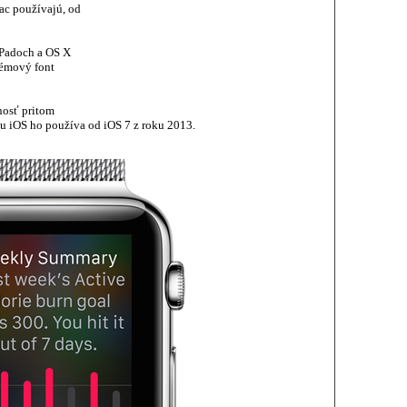
ac používajú, od
iPadoch a OS X
témový font
nosť pritom
 u iOS ho používa od iOS 7 z roku 2013.