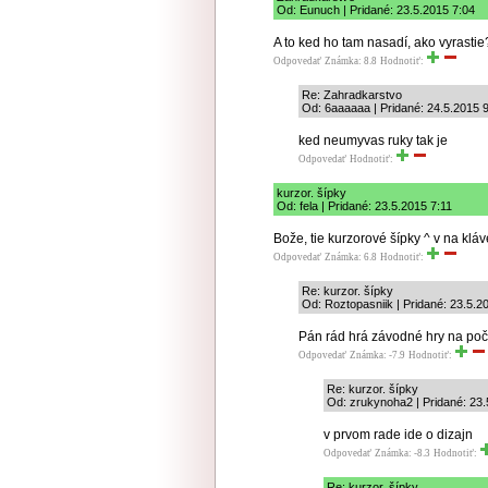
Od: Eunuch | Pridané: 23.5.2015 7:04
A to ked ho tam nasadí, ako vyrastie
Odpovedať
Známka: 8.8
Hodnotiť:
Re: Zahradkarstvo
Od: 6aaaaaa | Pridané: 24.5.2015 
ked neumyvas ruky tak je
Odpovedať
Hodnotiť:
kurzor. šípky
Od: fela | Pridané: 23.5.2015 7:11
Bože, tie kurzorové šípky ^ v na klá
Odpovedať
Známka: 6.8
Hodnotiť:
Re: kurzor. šípky
Od: Roztopasniik | Pridané: 23.5.2
Pán rád hrá závodné hry na počí
Odpovedať
Známka: -7.9
Hodnotiť:
Re: kurzor. šípky
Od: zrukynoha2 | Pridané: 23.
v prvom rade ide o dizajn
Odpovedať
Známka: -8.3
Hodnotiť:
Re: kurzor. šípky