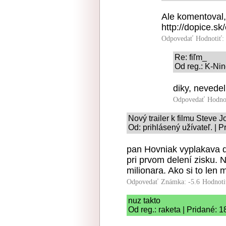
Ale komentoval, 
http://dopice.sk
Odpovedať
Hodnotiť:
Re: fiľm_
Od reg.: K-Nin
diky, nevede
Odpovedať
Hodno
Nový trailer k filmu Steve J
Od: prihlásený užívateľ. | 
pan Hovniak vyplakava d
pri prvom delení zisku. 
milionara. Ako si to len 
Odpovedať
Známka: -5.6
Hodnoti
nuz takto
Od reg.: raketa | Pridané: 