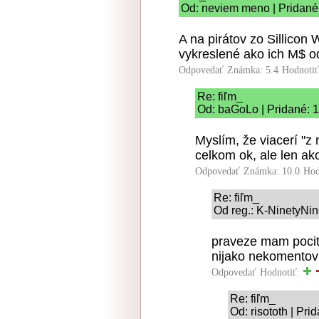
Od: neviem meno | Pridané
A na pirátov zo Sillicon
vykreslené ako ich M$ od
Odpovedať
Známka: 5.4
Hodnoti
Re: fiľm_
Od: baGoLo | Pridané: 
Myslím, že viacerí "z 
celkom ok, ale len ak
Odpovedať
Známka: 10.0
Hod
Re: fiľm_
Od reg.: K-NinetyNin
praveze mam pocit 
nijako nekomentov
Odpovedať
Hodnotiť:
Re: fiľm_
Od: risototh | Pr