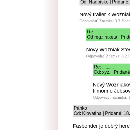
Od: Nadpisko | Pridané:
Nový trailer k Wozni
Odpovedať
Známka: 3.3
Hodn
Re: ..........
Od reg.: raketa | Pri
Novy Wozniak Steve
Odpovedať
Známka: 8.2
Re: ..........
Od: xyz. | Pridan
Nový Wozniakov 
filmom o Jobsov
Odpovedať
Známka: 1
Pánko
Od: Klovatina | Pridané: 18
Fasbender je dobrý here