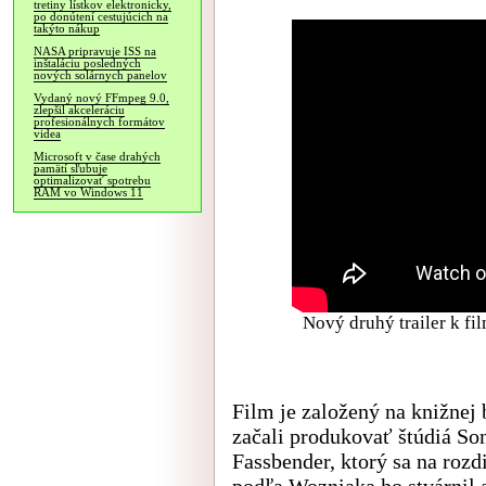
tretiny lístkov elektronicky,
po donútení cestujúcich na
takýto nákup
NASA pripravuje ISS na
inštaláciu posledných
nových solárnych panelov
Vydaný nový FFmpeg 9.0,
zlepšil akceleráciu
profesionálnych formátov
videa
Microsoft v čase drahých
pamätí sľubuje
optimalizovať spotrebu
RAM vo Windows 11
Nový druhý trailer k fi
Film je založený na knižnej 
začali produkovať štúdiá Son
Fassbender, ktorý sa na rozd
podľa Wozniaka ho stvárnil a