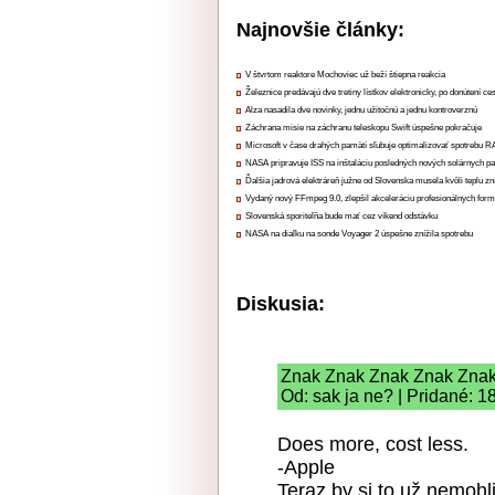
Najnovšie články:
V štvrtom reaktore Mochoviec už beží štiepna reakcia
Železnice predávajú dve tretiny lístkov elektronicky, po donútení ce
Alza nasadila dve novinky, jednu užitočnú a jednu kontroverznú
Záchrana misie na záchranu teleskopu Swift úspešne pokračuje
Microsoft v čase drahých pamätí sľubuje optimalizovať spotrebu
NASA pripravuje ISS na inštaláciu posledných nových solárnych p
Ďalšia jadrová elektráreň južne od Slovenska musela kvôli teplu zn
Vydaný nový FFmpeg 9.0, zlepšil akceleráciu profesionálnych form
Slovenská sporiteľňa bude mať cez víkend odstávku
NASA na diaľku na sonde Voyager 2 úspešne znížila spotrebu
Diskusia:
Znak Znak Znak Znak Zna
Od: sak ja ne? | Pridané: 1
Does more, cost less.
-Apple
Teraz by si to už nemohli 