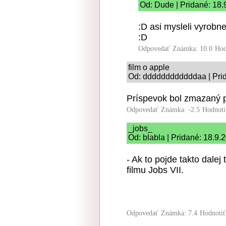
Od: Dude | Pridané: 18.
:D asi mysleli vyrobn
:D
Odpovedať
Známka: 10.0
Hod
film o apple
Od: ddddddddddddaa | Prid
Príspevok bol zmazaný p
Odpovedať
Známka: -2.5
Hodnoti
_jobs_
Od: blabla | Pridané: 18.9.
- Ak to pojde takto dalej
filmu Jobs VII.
Odpovedať
Známka: 7.4
Hodnoti