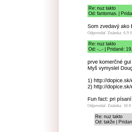
Re: nuz takto
Od: fantomas. | Prid
Som zvedavý ako by
Odpovedať
Známka: 6.9
Re: nuz takto
Od: -...- | Pridané: 1
prve komerčné gui v
Myš vymyslel Dougl
1) http://dopice.sk/
2) http://dopice.sk
Fun fact: pri písan
Odpovedať
Známka: 10.0
Re: nuz takto
Od: takže | Prida