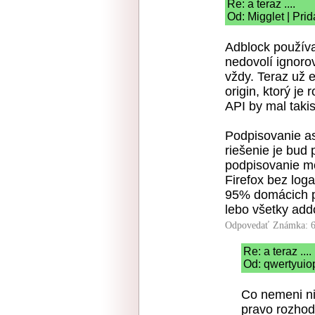
Re: a teraz ....
Od: Migglet | Pri
Adblock používa 
nedovolí ignoro
vždy. Teraz už e
origin, ktorý je
API by mal taki
Podpisovanie as
riešenie je bud 
podpisovanie m
Firefox bez loga
95% domácich p
lebo všetky add
Odpovedať
Známka: 6
Re: a teraz ....
Od: qwertyuio
Co nemeni ni
pravo rozhod