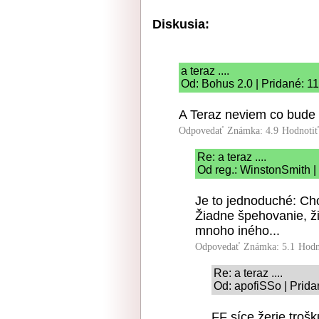
Diskusia:
a teraz ....
Od: Bohus 2.0 | Pridané: 1
A Teraz neviem co bude d
Odpovedať
Známka: 4.9
Hodnoti
Re: a teraz ....
Od reg.: WinstonSmith |
Je to jednoduché: Ch
Žiadne špehovanie, 
mnoho iného...
Odpovedať
Známka: 5.1
Hodn
Re: a teraz ....
Od: apofiSSo | Prida
FF síce žerie troš