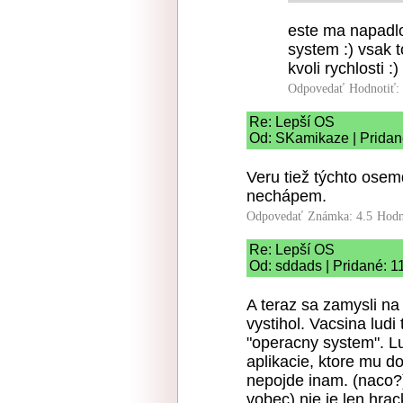
este ma napadlo
system :) vsak 
kvoli rychlosti :
Odpovedať
Hodnotiť:
Re: Lepší OS
Od: SKamikaze | Pridan
Veru tiež týchto osem
nechápem.
Odpovedať
Známka: 4.5
Hodn
Re: Lepší OS
Od: sddads | Pridané: 1
A teraz sa zamysli na
vystihol. Vacsina ludi
"operacny system". Lu
aplikacie, ktore mu d
nepojde inam. (naco?)
vobec) nie je len hra