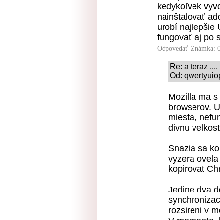
kedykoľvek vyv
nainštalovať ad
urobí najlepšie
fungovať aj po
Odpovedať
Známka: 0
Re: a teraz ....
Od: qwertyuio
Mozilla ma s 
browserov. Uz
miesta, nefu
divnu velkost 
Snazia sa ko
vyzera ovela 
kopirovat Ch
Jedine dva d
synchronizac
rozsireni v m