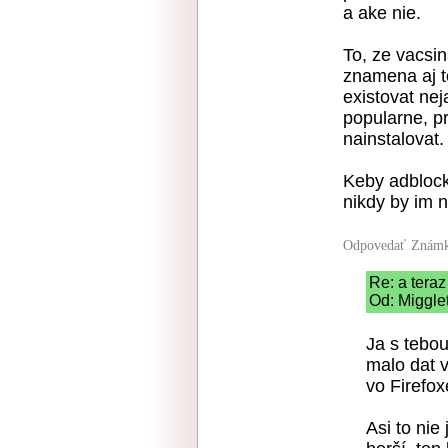
a ake nie.
To, ze vacsi
znamena aj t
existovat nej
popularne, p
nainstalovat.
Keby adblock
nikdy by im 
Odpovedať
Známk
Re: a teraz .
Od: Migglet
Ja s tebo
malo dat 
vo Firefox
Asi to nie