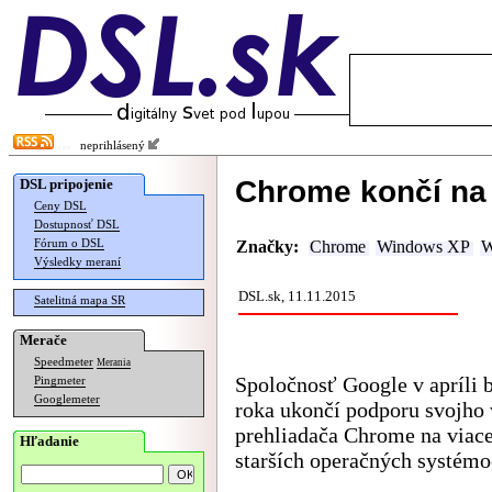
neprihlásený
Chrome končí na
DSL pripojenie
Ceny DSL
Dostupnosť DSL
Fórum o DSL
Značky:
Chrome
Windows XP
W
Výsledky meraní
DSL.sk, 11.11.2015
Satelitná mapa SR
Merače
Speedmeter
Merania
Spoločnosť Google v apríli
Pingmeter
Googlemeter
roka ukončí podporu svojho
prehliadača Chrome na viac
Hľadanie
starších operačných systémo