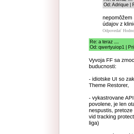
Od: Adrique | 
nepomôžem si
údajov z kli
Odpovedať
Hodno
Re: a teraz ....
Od: qwertyuiop1 | Pr
Vyvoja FF sa zmocn
buducnosti:
- idiotske UI so z
Theme Restorer,
- vykastrovane API 
povolene, je len o
nespustis, pretoze 
vid tracking protec
liga)