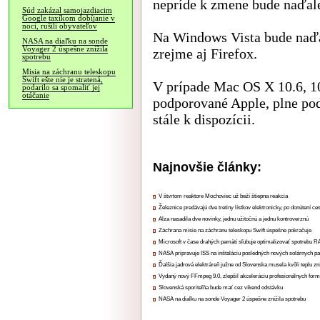
nepríde k zmene bude naďale
Súd zakázal samojazdiacim
Google taxíkom dobíjanie v
noci, rušili obyvateľov
Na Windows Vista bude naďa
NASA na diaľku na sonde
Voyager 2 úspešne znížila
zrejme aj Firefox.
spotrebu
Misia na záchranu teleskopu
Swift ešte nie je stratená,
V prípade Mac OS X 10.6, 10.
podarilo sa spomaliť jej
otáčanie
podporované Apple, plne pod
stále k dispozícii.
Najnovšie články:
V štvrtom reaktore Mochoviec už beží štiepna reakcia
Železnice predávajú dve tretiny lístkov elektronicky, po donútení ce
Alza nasadila dve novinky, jednu užitočnú a jednu kontroverznú
Záchrana misie na záchranu teleskopu Swift úspešne pokračuje
Microsoft v čase drahých pamätí sľubuje optimalizovať spotrebu
NASA pripravuje ISS na inštaláciu posledných nových solárnych p
Ďalšia jadrová elektráreň južne od Slovenska musela kvôli teplu zn
Vydaný nový FFmpeg 9.0, zlepšil akceleráciu profesionálnych form
Slovenská sporiteľňa bude mať cez víkend odstávku
NASA na diaľku na sonde Voyager 2 úspešne znížila spotrebu