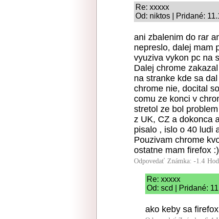
Re: xxxxx
Od: niktos | Pridané: 11
ani zbalenim do rar 
nepreslo, dalej mam p
vyuziva vykon pc na s
Dalej chrome zakazal 
na stranke kde sa dal 
chrome nie, docital s
comu ze konci v chro
stretol ze bol proble
z UK, CZ a dokonca a
pisalo , islo o 40 ludi
Pouzivam chrome kvol
ostatne mam firefox :)
Odpovedať
Známka: -1.4
Hod
Re: xxxxx
Od: scd | Pridané: 1
ako keby sa firefox 