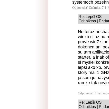
systemoch pozeh
Odpovedať
Známka: 7.1
Re: Lepší OS
Od: niktos | Prid
No teraz nechap
winxp ci uz na 
prave win7 start
dokonca ani poz
su tam aplikacie
starter, a inak o
si myslel konkre
lepsi ako xp, p
ktory mal 1 GHz
ja som ju navysi
ramke tak neviem
Odpovedať
Známka: -
Re: Lepší OS
Od: niktos | Prid