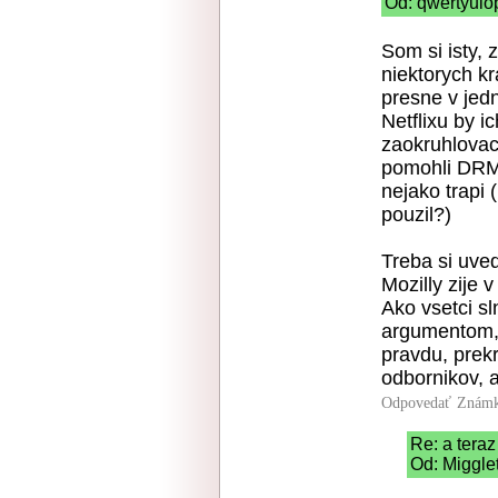
Od: qwertyuio
Som si isty, z
niektorych kr
presne v jed
Netflixu by i
zaokruhlovac
pomohli DRM 
nejako trapi 
pouzil?)
Treba si uve
Mozilly zije 
Ako vsetci sl
argumentom, 
pravdu, prekr
odbornikov, 
Odpovedať
Známk
Re: a teraz .
Od: Migglet