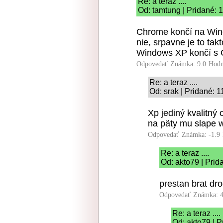
Re: a teraz ....
Od: tamtung | Pridané: 
Chrome končí na Win
nie, srpavne je to takt
Windows XP končí s
Odpovedať
Známka: 9.0
Hodn
Re: a teraz ....
Od: srak | Pridané: 
Xp jediný kvalitný
na päty mu slape
Odpovedať
Známka: -1.9
Re: a teraz ....
Od: akto79 | Prid
prestan brat dro
Odpovedať
Známka: 4
Re: a teraz ....
Od: akto79 | P