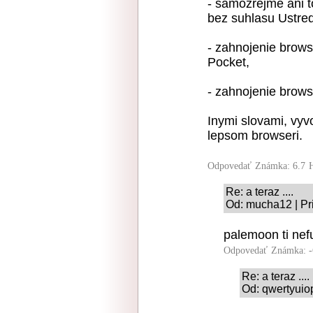
- samozrejme ani 
bez suhlasu Ustred
- zahnojenie brows
Pocket,
- zahnojenie brow
Inymi slovami, vyvo
lepsom browseri.
Odpovedať
Známka: 6.7
Re: a teraz ....
Od: mucha12 | Pr
palemoon ti nef
Odpovedať
Známka: -
Re: a teraz ....
Od: qwertyuio