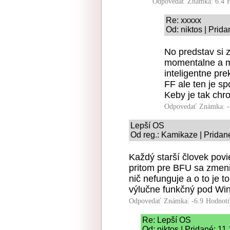
Odpovedať
Známka: 6.4
Re: xxxxx
Od: niktos | Prid
No predstav si z
momentalne a ma
inteligentne pr
FF ale ten je sp
Keby je tak chr
Odpovedať
Známka: -
Lepší OS
Od reg.: Kamikaze | Pridan
Každý starší človek povi
pritom pre BFU sa zmenil
nič nefunguje a o to je t
výlučne funkčný pod Win
Odpovedať
Známka: -6.9
Hodnoti
Re: Lepší OS
Od: niktos | Pridané: 11