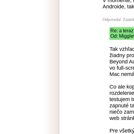
V momente, 
Androide, ta
Odpovedať
Známk
Re: a teraz .
Od: Migglet
Tak vzhľad
žiadny pro
Beyond Aus
vo full-sc
Mac nemá
Co ale ko
rozdeleni
testujem t
zapnuté t
niečo zam
web stránk
Pre všetk