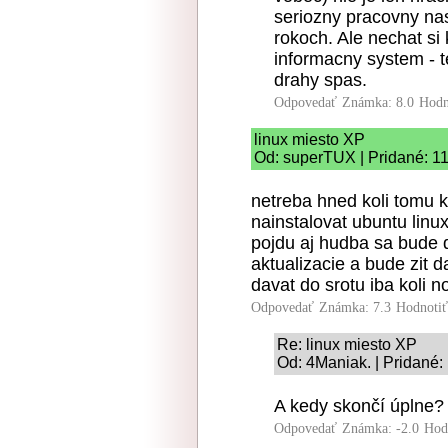
seriozny pracovny nast
rokoch. Ale nechat si
informacny system - t
drahy spas.
Odpovedať
Známka: 8.0
Hodn
linux miesto XP
Od: superTUX | Pridané: 1
netreba hned koli tomu 
nainstalovat ubuntu linux
pojdu aj hudba sa bude d
aktualizacie a bude zit 
davat do srotu iba koli 
Odpovedať
Známka: 7.3
Hodnoti
Re: linux miesto XP
Od: 4Maniak. | Pridané:
A kedy skončí úplne?
Odpovedať
Známka: -2.0
Hod