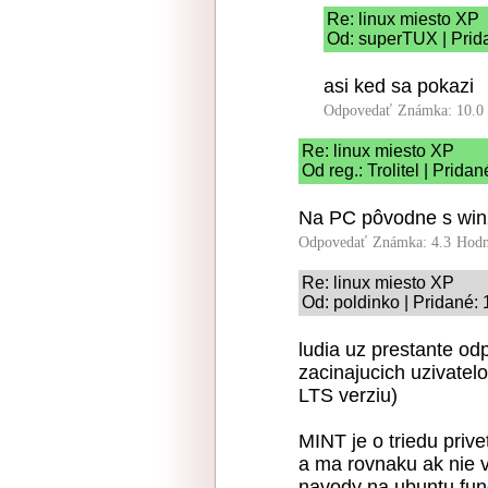
Re: linux miesto XP
Od: superTUX | Prid
asi ked sa pokazi
Odpovedať
Známka: 10.0
Re: linux miesto XP
Od reg.: Trolitel | Prida
Na PC pôvodne s winX
Odpovedať
Známka: 4.3
Hodn
Re: linux miesto XP
Od: poldinko | Pridané:
ludia uz prestante odp
zacinajucich uzivatel
LTS verziu)
MINT je o triedu prive
a ma rovnaku ak nie 
navody na ubuntu fung