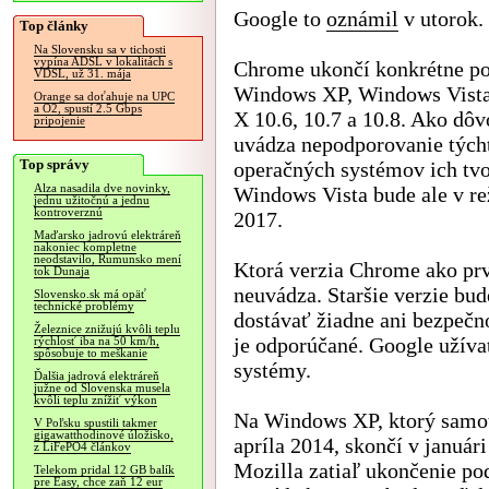
Google to
oznámil
v utorok.
Top články
Na Slovensku sa v tichosti
vypína ADSL v lokalitách s
Chrome ukončí konkrétne p
VDSL, už 31. mája
Windows XP, Windows Vist
Orange sa doťahuje na UPC
a O2, spustí 2.5 Gbps
X 10.6, 10.7 a 10.8. Ako dô
pripojenie
uvádza nepodporovanie tých
Top správy
operačných systémov ich tv
Alza nasadila dve novinky,
Windows Vista bude ale v re
jednu užitočnú a jednu
kontroverznú
2017.
Maďarsko jadrovú elektráreň
nakoniec kompletne
neodstavilo, Rumunsko mení
Ktorá verzia Chrome ako pr
tok Dunaja
neuvádza. Staršie verzie bu
Slovensko.sk má opäť
technické problémy
dostávať žiadne ani bezpečno
Železnice znižujú kvôli teplu
je odporúčané. Google užíva
rýchlosť iba na 50 km/h,
spôsobuje to meškanie
systémy.
Ďalšia jadrová elektráreň
južne od Slovenska musela
kvôli teplu znížiť výkon
Na Windows XP, ktorý samot
V Poľsku spustili takmer
gigawatthodinové úložisko,
apríla 2014, skončí v január
z LiFePO4 článkov
Mozilla zatiaľ ukončenie po
Telekom pridal 12 GB balík
pre Easy, chce zaň 12 eur