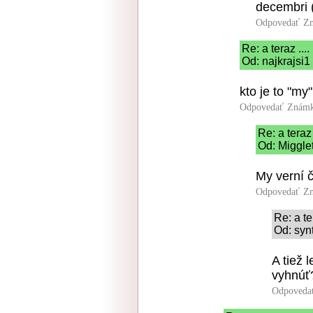
decembri (
Odpovedať
Zn
Re: a teraz ....
Od: najkrajsi1
kto je to "my"
Odpovedať
Známk
Re: a teraz .
Od: Migglet
My verní č
Odpovedať
Zn
Re: a ter
Od: syn
A tiež 
vyhnúť
Odpoveda