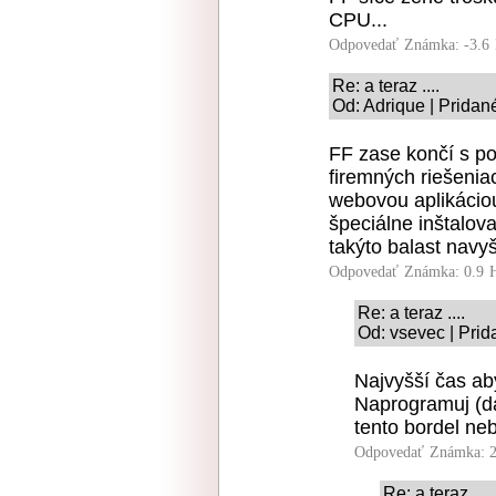
CPU...
Odpovedať
Známka: -3.6
Re: a teraz ....
Od: Adrique | Pridan
FF zase končí s po
firemných riešenia
webovou aplikáciou
špeciálne inštalova
takýto balast navy
Odpovedať
Známka: 0.9
Re: a teraz ....
Od: vsevec | Prid
Najvyšší čas aby
Naprogramuj (da
tento bordel neb
Odpovedať
Známka: 2
Re: a teraz ....