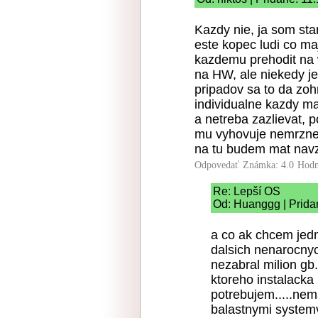
Kazdy nie, ja som sta
este kopec ludi co ma
kazdemu prehodit na w
na HW, ale niekedy je
pripadov sa to da zohna
individualne kazdy m
a netreba zazlievat, 
mu vyhovuje nemrzne 
na tu budem mat navz
Odpovedať
Známka: 4.0
Hodn
Re: Lepší OS
Od: Huanggg | Prida
a co ak chcem jedn
dalsich nenarocnyc
nezabral milion gb
ktoreho instalack
potrebujem.....nem
balastnymi systemv