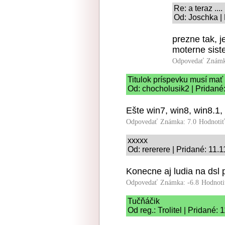
Re: a teraz ....
Od: Joschka |
prezne tak, j
moterne siste
Odpovedať
Známk
Titulok príspevku musí mať
Od: chocholusik2 | Pridané
Ešte win7, win8, win8.1,
Odpovedať
Známka: 7.0
Hodnoti
xxxxx
Od: rererere | Pridané: 11.
Konecne aj ludia na dsl 
Odpovedať
Známka: -6.8
Hodnoti
Tučňáčik
Od reg.: Trolitel | Pridané: