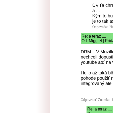
ÚV ťa chr
a ...
Kým to bu
je to tak a
Odpovedať
Ho
Re: a teraz ....
Od: Migglet | Pri
DRM... V Mozille
nechceli dopusti
youtube atď na 
Hello až taká bl
pohode použiť 
integrovaný al
Odpovedať
Známka: 1
Re: a teraz ....