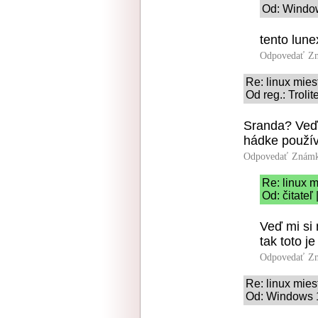
Od: Window
tento lune
Odpovedať
Zn
Re: linux mie
Od reg.: Trolit
Sranda? Veď 
hádke používa
Odpovedať
Známk
Re: linux 
Od: čitateľ
Veď mi si
tak toto j
Odpovedať
Zn
Re: linux mie
Od: Windows 10