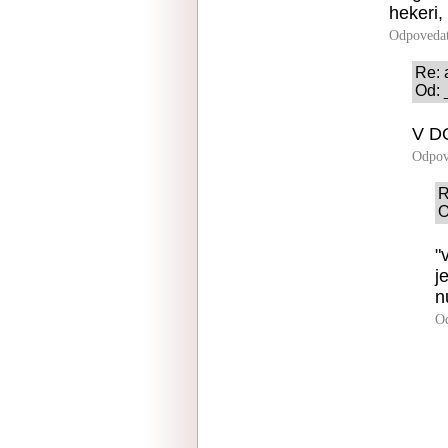
hekeri,
Odpoveda
Re: a
Od: 
V DO
Odpov
R
O
"
j
n
O