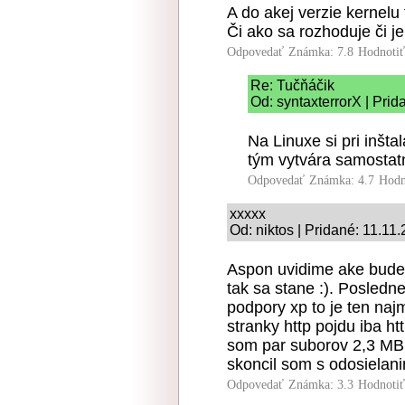
A do akej verzie kernelu
Či ako sa rozhoduje či je
Odpovedať
Známka: 7.8
Hodnoti
Re: Tučňáčik
Od: syntaxterrorX | Prid
Na Linuxe si pri inštal
tým vytvára samostatn
Odpovedať
Známka: 4.7
Hodn
xxxxx
Od: niktos | Pridané: 11.11
Aspon uvidime ake bude 
tak sa stane :). Posledn
podpory xp to je ten naj
stranky http pojdu iba htt
som par suborov 2,3 MB a
skoncil som s odosielan
Odpovedať
Známka: 3.3
Hodnoti