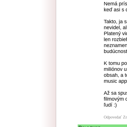
Nemá prísť
keď asi s
Takto, ja 
nevidel, a
Platený vi
len rozbie
neznamená
budúcnost
K tomu po
miliónov u
obsah, a t
music appi
Až sa spu
filmovým 
ľudí :)
Odpovedať
Zn