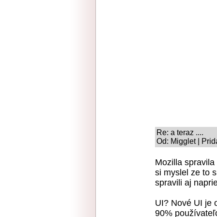
Re: a teraz ....
Od: Migglet | Pri
Mozilla spravila
si myslel ze to 
spravili aj napri
UI? Nové UI je o
90% používateľo