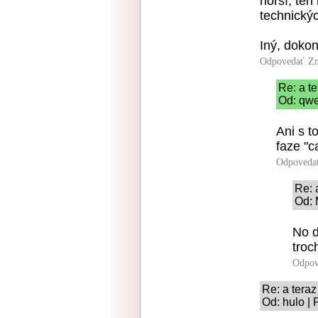
horší, ten
technickýc
Iný, dokon
Odpovedať
Zn
Re: a ter
Od: qwe
Ani s t
faze "c
Odpoveda
Re: a
Od: 
No d
troc
Odpov
Re: a teraz .
Od: hulo | 