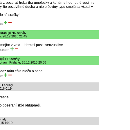
ály, pozerať treba iba umelecky a kultúrne hodnotné veci nie
y, tie pozdvihnú ducha a nie pičoviny typu smejú sa všetci v
e sú sračky!
iť:
 sťahujú HD seriály
é: 28.12.2015 21:45
 mojho zivota... idem si pustit senzus live
odnotiť:
ujú HD seriály
onan | Pridané: 28.12.2015 20:58
vedz nám ešte niečo o sebe.
iť:
HD seriály
016 0:19
presne.
po pozeraní skôr ohlúpneš.
riály
015 19:10