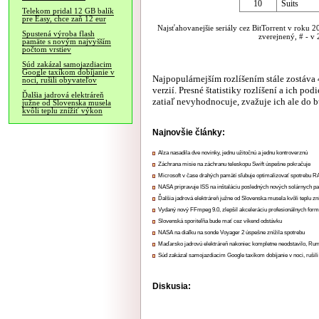
10
Suits
Telekom pridal 12 GB balík
pre Easy, chce zaň 12 eur
Najsťahovanejšie seriály cez BitTorrent v roku 2
Spustená výroba flash
zverejnený, # - v 
pamäte s novým najvyšším
počtom vrstiev
Súd zakázal samojazdiacim
Google taxíkom dobíjanie v
Najpopulárnejším rozlíšením stále zostáva 
noci, rušili obyvateľov
verzií. Presné štatistiky rozlíšení a ich po
Ďalšia jadrová elektráreň
zatiaľ nevyhodnocuje, zvažuje ich ale do 
južne od Slovenska musela
kvôli teplu znížiť výkon
Najnovšie články:
Alza nasadila dve novinky, jednu užitočnú a jednu kontroverznú
Záchrana misie na záchranu teleskopu Swift úspešne pokračuje
Microsoft v čase drahých pamätí sľubuje optimalizovať spotrebu
NASA pripravuje ISS na inštaláciu posledných nových solárnych p
Ďalšia jadrová elektráreň južne od Slovenska musela kvôli teplu zn
Vydaný nový FFmpeg 9.0, zlepšil akceleráciu profesionálnych form
Slovenská sporiteľňa bude mať cez víkend odstávku
NASA na diaľku na sonde Voyager 2 úspešne znížila spotrebu
Maďarsko jadrovú elektráreň nakoniec kompletne neodstavilo, Ru
Súd zakázal samojazdiacim Google taxíkom dobíjanie v noci, rušili
Diskusia: