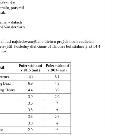
tiahnutí v
riálu, potvrdil
eak.
eme, v dátach
ol Van der Sar v
iahnutí najsledovanejšieho dielu u prvých troch vedúcich
ne zvýšil. Posledný diel Game of Thrones bol stiahnutý až 14.4
ónov.
Počet stiahnutí
Počet stiahnutí
iál
v 2015 (mil.)
v 2014 (mil.)
hrones
14.4
8.1
ng Dead
6.9
4.8
ang Theory
4.4
3.9
3.9
2.9
3.6
*
3.5
#
3.3
2.7
3.0
#
st
2.9
*