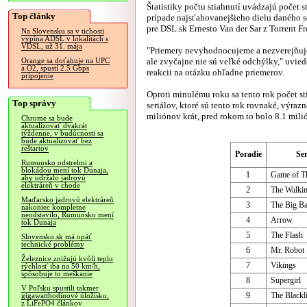
Štatistiky počtu stiahnutí uvádzajú počet s
Top články
prípade najsťahovanejšieho dielu daného se
pre DSL.sk Ernesto Van der Sar z Torrent Fr
Na Slovensku sa v tichosti
vypína ADSL v lokalitách s
VDSL, už 31. mája
"Priemery nevyhodnocujeme a nezverejňuj
ale zvyčajne nie sú veľké odchýlky," uvied
Orange sa doťahuje na UPC
a O2, spustí 2.5 Gbps
reakcii na otázku ohľadne priemerov.
pripojenie
Oproti minulému roku sa tento rok počet st
Top správy
seriálov, ktoré sú tento rok rovnaké, výraz
miliónov krát, pred rokom to bolo 8.1 mili
Chrome sa bude
aktualizovať dvakrát
týždenne, v budúcnosti sa
bude aktualizovať bez
reštartov
Poradie
Ser
Rumunsko odstrelmi a
blokádou mení tok Dunaja,
1
Game of T
aby udržalo jadrovú
elektráreň v chode
2
The Walki
Maďarsko jadrovú elektráreň
3
The Big B
nakoniec kompletne
neodstavilo, Rumunsko mení
4
Arrow
tok Dunaja
5
The Flash
Slovensko.sk má opäť
technické problémy
6
Mr. Robot
Železnice znižujú kvôli teplu
7
Vikings
rýchlosť iba na 50 km/h,
spôsobuje to meškanie
8
Supergirl
V Poľsku spustili takmer
9
The Blackli
gigawatthodinové úložisko,
z LiFePO4 článkov