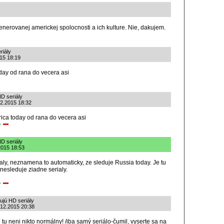
enerovanej americkej spolocnosti a ich kulture. Nie, dakujem.
riály
015 18:19
day od rana do vecera asi
HD seriály
.12.2015 18:32
ica today od rana do vecera asi
HD seriály
2015 18:53
aly, neznamena to automaticky, ze sleduje Russia today. Je tu
 nesleduje ziadne serialy.
ujú HD seriály
.12.2015 20:38
e tu neni nikto normálny! /iba samý seriálo-čumil, vyserte sa na