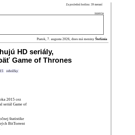
Za poslednú hodinu: 39 meraní
inzercia
Piatok, 7. augusta 2026, dnes má meniny
Štefánia
hujú HD seriály,
päť Game of Thrones
15
rebríčky
oka 2015 cez
al seriál Game of
čnej štatistike
ných BitTorrent
.