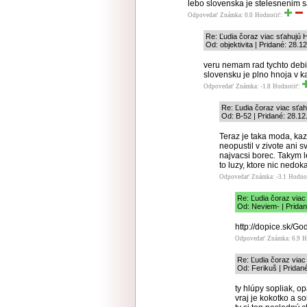
lebo slovenska je stelesnenim
Odpovedať
Známka: 0.0
Hodnotiť:
Re: Ľudia čoraz viac sťahujú 
Od: objektivita | Pridané: 28.1
veru nemam rad tychto debil
slovensku je plno hnoja v k
Odpovedať
Známka: -1.8
Hodnotiť:
Re: Ľudia čoraz viac sťah
Od: B-52 | Pridané: 28.12
Teraz je taka moda, ka
neopustil v zivote ani sv
najvacsi borec. Takym 
to luzy, ktore nic nedok
Odpovedať
Známka: -3.1
Hodno
Re: Ľudia čoraz viac
Od: Neviem- | Pridan
http://dopice.sk/G
Odpovedať
Známka: 6.9
H
Re: Ľudia čoraz viac
Od: Ferikuš | Pridan
ty hlúpy sopliak, o
vraj je kokotko a s