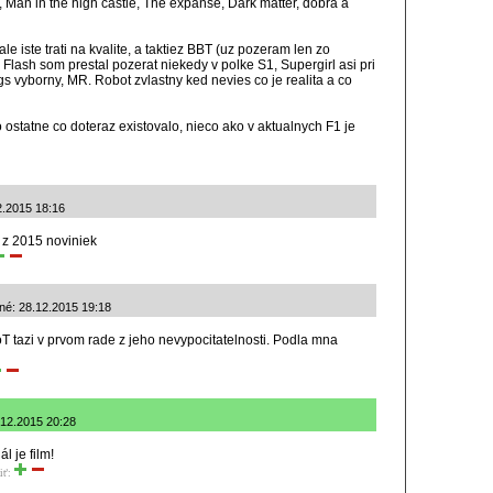
 Man in the high castle, The expanse, Dark matter, dobra a
e iste trati na kvalite, a taktiez BBT (uz pozeram len zo
, Flash som prestal pozerat niekedy v polke S1, Supergirl asi pri
ings vyborny, MR. Robot zvlastny ked nevies co je realita a co
 ostatne co doteraz existovalo, nieco ako v aktualnych F1 je
2.2015 18:16
 z 2015 noviniek
né: 28.12.2015 19:18
 tazi v prvom rade z jeho nevypocitatelnosti. Podla mna
.12.2015 20:28
l je film!
iť: