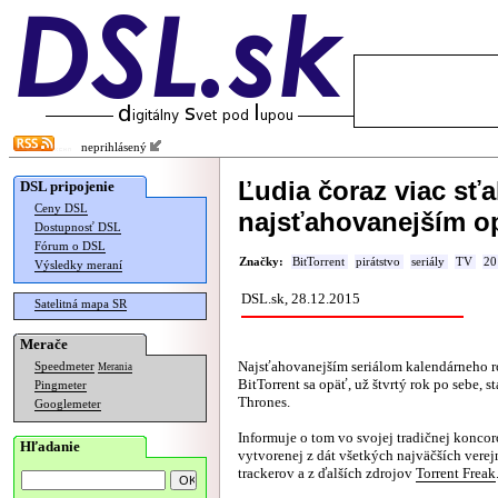
neprihlásený
Ľudia čoraz viac sťa
DSL pripojenie
Ceny DSL
najsťahovanejším o
Dostupnosť DSL
Fórum o DSL
Značky:
BitTorrent
pirátstvo
seriály
TV
20
Výsledky meraní
DSL.sk, 28.12.2015
Satelitná mapa SR
Merače
Najsťahovanejším seriálom kalendárneho r
Speedmeter
Merania
BitTorrent sa opäť, už štvrtý rok po sebe, st
Pingmeter
Thrones.
Googlemeter
Informuje o tom vo svojej tradičnej koncoro
Hľadanie
vytvorenej z dát všetkých najväčších verej
trackerov a z ďalších zdrojov
Torrent Freak