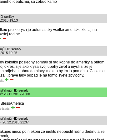
 sameho idealizmu, sa zobud kamo
HD seriály
2.2015 19:13
kou pre ktorych je automaticky vsetko americke zle, aj na
azdej rodine
ujú HD seriály
.2015 19:25
zdy kokotko posledny somrak si rad kopne do ameriky a pritom
oj okres, zije ako krysa svoj ubohy zivot a mysli si ze je
len prijebat nohou do hlavy, mozno by im to pomohlo. Casto su
azali, prave taky odpad je na tomto svete zbytocny.
tiť:
 sťahujú HD seriály
é: 28.12.2015 20:00
odBlessAmerica
odnotiť:
 sťahujú HD seriály
é: 28.12.2015 21:37
pakuješ niečo po niekom že niekto neopustil rodnú dedinu a že
omrák,