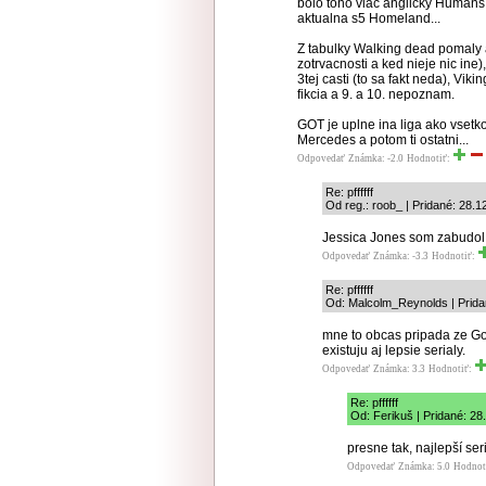
bolo toho viac anglicky Humans,
aktualna s5 Homeland...
Z tabulky Walking dead pomaly al
zotrvacnosti a ked nieje nic ine)
3tej casti (to sa fakt neda), Vik
fikcia a 9. a 10. nepoznam.
GOT je uplne ina liga ako vsetko
Mercedes a potom ti ostatni...
Odpovedať
Známka: -2.0
Hodnotiť:
Re: pffffff
Od reg.: roob_ | Pridané: 28.1
Jessica Jones som zabudol
Odpovedať
Známka: -3.3
Hodnotiť:
Re: pffffff
Od: Malcolm_Reynolds | Prida
mne to obcas pripada ze GoT
existuju aj lepsie serialy.
Odpovedať
Známka: 3.3
Hodnotiť:
Re: pffffff
Od: Ferikuš | Pridané: 28
presne tak, najlepší seriá
Odpovedať
Známka: 5.0
Hodnot