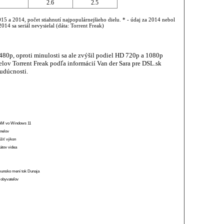
2.6
2.5
015 a 2014, počet stiahnutí najpopulárnejšieho dielu. * - údaj za 2014 nebol
2014 sa seriál nevysielal (dáta: Torrent Freak)
480p, oproti minulosti sa ale zvýšil podiel HD 720p a 1080p
dielov Torrent Freak podľa informácií Van der Sara pre DSL.sk
budúcnosti.
 RAM vo Windows 11
anelov
ížiť výkon
átov videa
munsko mení tok Dunaja
 obyvateľov