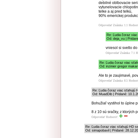
debilné oblbovacie seri
vytunelovacie chlopotin
telke a aj pred telkú,
90% emerickej produkci
Odpovedať
Známka: 1.1
Hodnot
Re: Ľudia čoraz viac
Od: deja_vu | Pridan
vniesol si svetlo do
Odpovedať
Známka: 7.1
H
Re: Ľudia čoraz viac sťah
Od: inzinier gregor makar
Ale to je zaujimavé, po
Odpovedať
Známka: 8.5
Hodnot
Re: Ľudia čoraz viac sťahujú 
Od: MuadDib | Pridané: 10.1.2
Bohužiaľ vystihol to úplne 
8 z 10 sú sračky, z ktorých 
Odpovedať
Hodnotiť:
Re: Ľudia čoraz viac sťahujú HD se
Od: simapobavil | Pridané: 28.12.2