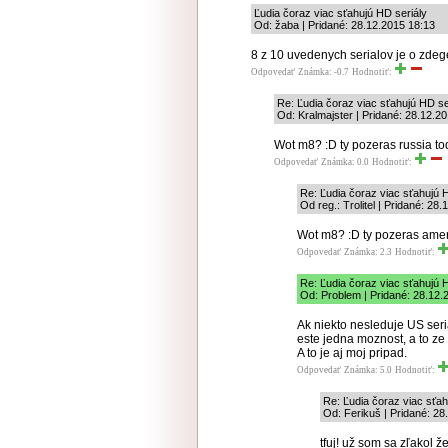
Ľudia čoraz viac sťahujú HD seriály
Od: žaba | Pridané: 28.12.2015 18:13
8 z 10 uvedenych serialov je o zdeg
Odpovedať
Známka: -0.7
Hodnotiť:
Re: Ľudia čoraz viac sťahujú HD se
Od: Kralmajster | Pridané: 28.12.2
Wot m8? :D ty pozeras russia to
Odpovedať
Známka: 0.0
Hodnotiť:
Re: Ľudia čoraz viac sťahujú 
Od reg.: Trolitel | Pridané: 28
Wot m8? :D ty pozeras amer
Odpovedať
Známka: 2.3
Hodnotiť:
Re: Ľudia čoraz viac sťahujú 
Od: Problem | Pridané: 28.12.
Ak niekto nesleduje US seri
este jedna moznost, a to ze
A to je aj moj pripad.
Odpovedať
Známka: 5.0
Hodnotiť:
Re: Ľudia čoraz viac sťah
Od: Ferikuš | Pridané: 28
tfuj! už som sa zľakol ž