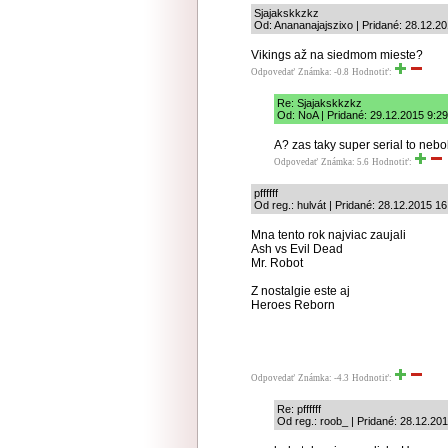
Sjajakskkzkz
Od: Anananajajszixo | Pridané: 28.12.2
Vikings až na siedmom mieste?
Odpovedať
Známka: -0.8
Hodnotiť:
Re: Sjajakskkzkz
Od: NoA | Pridané: 29.12.2015 9:29
A? zas taky super serial to nebol
Odpovedať
Známka: 5.6
Hodnotiť:
pffffff
Od reg.: hulvát | Pridané: 28.12.2015 16
Mna tento rok najviac zaujali
Ash vs Evil Dead
Mr. Robot
Z nostalgie este aj
Heroes Reborn
Odpovedať
Známka: -4.3
Hodnotiť:
Re: pffffff
Od reg.: roob_ | Pridané: 28.12.20